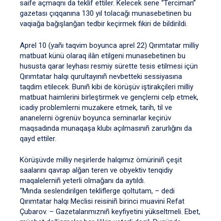
saife açmaqnı da teklif ettiler. Kelecek sene “Terciman”
gazetası çıqqanına 130 yıl tolacağı munasebetinen bu
vaqiağa bağışlanğan tedbir keçirmek fikiri de bildirildi.
Aprel 10 (yañı taqvim boyunca aprel 22) Qırımtatar milliy
matbuat künü olaraq ilân etilgeni munasebetinen bu
hususta qarar leyhası resmiy sürette tesis etilmesi içün
Qırımtatar halqı qurultayınıñ nevbetteki sessiyasına
taqdim etilecek. Bunıñ kibi de körüşüv iştirakçileri milliy
matbuat haimlerini birleştirmek ve gençlerni celp etmek,
icadiy problemlerni muzakere etmek, tarih, til ve
ananelerni ögrenüv boyunca seminarlar keçirüv
maqsadında munaqaşa klubı açılmasınıñ zarurlığını da
qayd ettiler.
Körüşüvde milliy neşirlerde halqımız ömüriniñ çeşit
saalarını qavrap alğan teren ve obyektiv tenqidiy
maqalelerniñ yeterli olmağanı da aytıldı.
“Mında seslendirilgen tekliflerge qoltutam, – dedi
Qırımtatar halqı Meclisi reisiniñ birinci muavini Refat
Çubarov. – Gazetalarımıznıñ keyfiyetini yükseltmeli. Ebet,