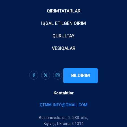
QIRIMTATARLAR
İŞĞAL ETILGEN QIRIM
QURULTAY
VESIQALAR
BILDIRIM
Kontaktlar
QTMM.INFO@GMAIL.COM
Bolsunovska sq. 2, 233. ofis,
Kıyiv ş., Ukraina, 01014