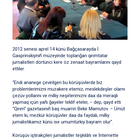
2012 senesi aprel 14 künü Bağçasarayda İ.
Gasprinskiyniñ müzeyinde toplanğan qırımtatar
jurnalistleri dörtünci kere öz zenaat bayramlarını qayd
ettiler.
“Endi ananege çevirilgen bu körüşüvlerde biz
problemlerimizni muzakere etemiz, meslekdeşler olarnı
çezüv yollarını ve milliy neşirlerimizni daa da meraqlı
yapmaq içün yañı ğayeler teklif eteler, – dep, qayd etti
“Qırım” gazetasınıñ baş muarriri Bekir Mamutov. – Ümüt
etem ki, mezkür körüşüvler daa da faydalı, milliy
jurnalistikamız künü ise umumtürkiy bayram olur”.
Körüşüv iştirakçileri jurnalistler teşkilâtı ve İnternette