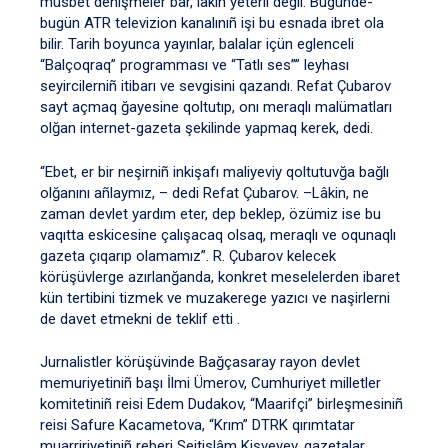
müsbet deñişmeler bar, lâkin yeterli degil. Bugünde-
bugün ATR televizion kanalınıñ işi bu esnada ibret ola
bilir. Tarih boyunca yayınlar, balalar içün eglenceli
“Balçoqraq” programması ve “Tatlı ses”” leyhası
seyircilerniñ itibarı ve sevgisini qazandı. Refat Çubarov
sayt açmaq ğayesine qoltutıp, onı meraqlı malümatları
olğan internet-gazeta şekilinde yapmaq kerek, dedi.
“Ebet, er bir neşirniñ inkişafı maliyeviy qoltutuvğa bağlı
olğanını añlaymız, – dedi Refat Çubarov. –Lâkin, ne
zaman devlet yardım eter, dep beklep, özümiz ise bu
vaqıtta eskicesine çalışacaq olsaq, meraqlı ve oqunaqlı
gazeta çıqarıp olamamız”. R. Çubarov kelecek
körüşüvlerge azırlanğanda, konkret meselelerden ibaret
kün tertibini tizmek ve muzakerege yazıcı ve naşirlerni
de davet etmekni de teklif etti .
Jurnalistler körüşüvinde Bağçasaray rayon devlet
memuriyetiniñ başı İlmi Ümerov, Cumhuriyet milletler
komitetiniñ reisi Edem Dudakov, “Maarifçi” birleşmesiniñ
reisi Safure Kacametova, “Krım” DTRK qırımtatar
muarririyetiniñ reberi Seitislâm Kişveyev, gazetalar,