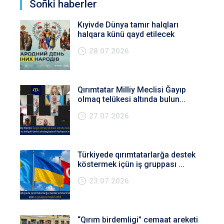
Soñki haberler
Kıyivde Dünya tamır halqları
halqara künü qayd etilecek
28.07.2026
Qırımtatar Milliy Meclisi Ğayıp
olmaq telükesi altında bulun...
27.07.2026
Türkiyede qırımtatarlarğa destek
köstermek içün iş gruppası ...
23.07.2026
“Qırım birdemligi” cemaat areketi