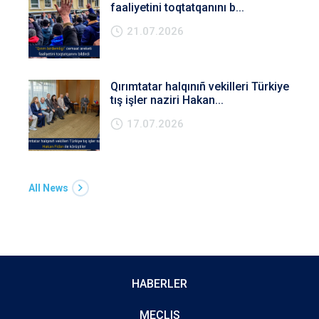
faaliyetini toqtatqanını b...
21.07.2026
Qırımtatar halqınıñ vekilleri Türkiye
tış işler naziri Hakan...
17.07.2026
All News
HABERLER
MECLIS