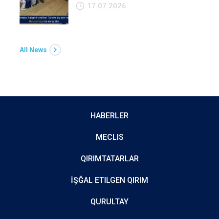
17.07.2026
All News
HABERLER
MECLIS
QIRIMTATARLAR
İŞĞAL ETILGEN QIRIM
QURULTAY