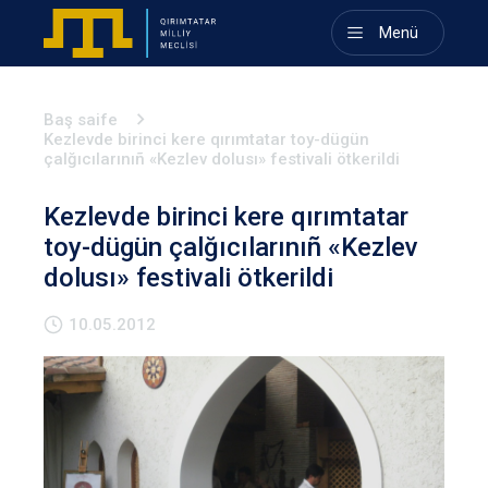
Menü
Baş saife
Kezlevde birinci kere qırımtatar toy-dügün
çalğıcılarınıñ «Kezlev dolusı» festivali ötkerildi
Kezlevde birinci kere qırımtatar
toy-dügün çalğıcılarınıñ «Kezlev
dolusı» festivali ötkerildi
10.05.2012