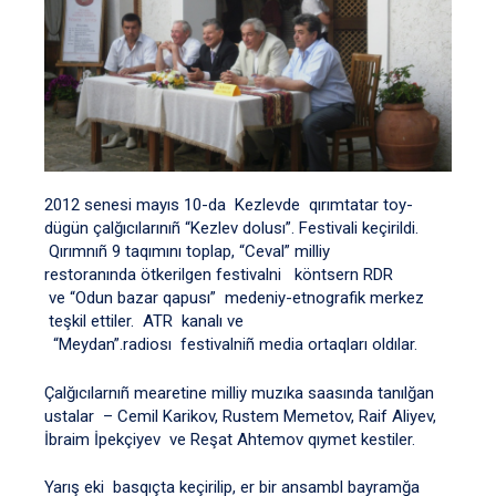
2012 senesi mayıs 10-da Kezlevde qırımtatar toy-
dügün çalğıcılarınıñ “Kezlev dolusı”. Festivali keçirildi.
Qırımnıñ 9 taqımını toplap, “Ceval” milliy
restoranında ötkerilgen festivalni köntsern RDR
ve “Odun bazar qapusı” medeniy-etnografik merkez
teşkil ettiler. ATR kanalı ve
“Meydan”.radiosı festivalniñ media ortaqları oldılar.
Çalğıcılarnıñ mearetine milliy muzıka saasında tanılğan
ustalar – Cemil Karikov, Rustem Memetov, Raif Aliyev,
İbraim İpekçiyev ve Reşat Ahtemov qıymet kestiler.
Yarış eki basqıçta keçirilip, er bir ansambl bayramğa