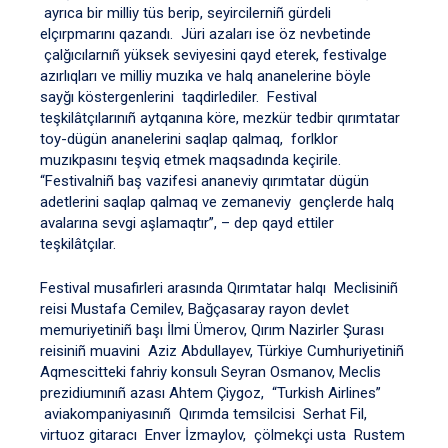
ayrıca bir milliy tüs berip, seyircilerniñ gürdeli
elçırpmarını qazandı. Jüri azaları ise öz nevbetinde
çalğıcılarnıñ yüksek seviyesini qayd eterek, festivalge
azırlıqları ve milliy muzıka ve halq ananelerine böyle
sayğı köstergenlerini taqdirlediler. Festival
teşkilâtçılarınıñ aytqanına köre, mezkür tedbir qırımtatar
toy-dügün ananelerini saqlap qalmaq, forlklor
muzıkpasını teşviq etmek maqsadında keçirile.
“Festivalniñ baş vazifesi ananeviy qırımtatar dügün
adetlerini saqlap qalmaq ve zemaneviy gençlerde halq
avalarına sevgi aşlamaqtır”, – dep qayd ettiler
teşkilâtçılar.
Festival musafirleri arasında Qırımtatar halqı Meclisiniñ
reisi Mustafa Cemilev, Bağçasaray rayon devlet
memuriyetiniñ başı İlmi Ümerov, Qırım Nazirler Şurası
reisiniñ muavini Aziz Abdullayev, Türkiye Cumhuriyetiniñ
Aqmescitteki fahriy konsulı Seyran Osmanov, Meclis
prezidiumınıñ azası Ahtem Çiygoz, “Turkish Airlines”
aviakompaniyasınıñ Qırımda temsilcisi Serhat Fil,
virtuoz gitaracı Enver İzmaylov, çölmekçi usta Rustem