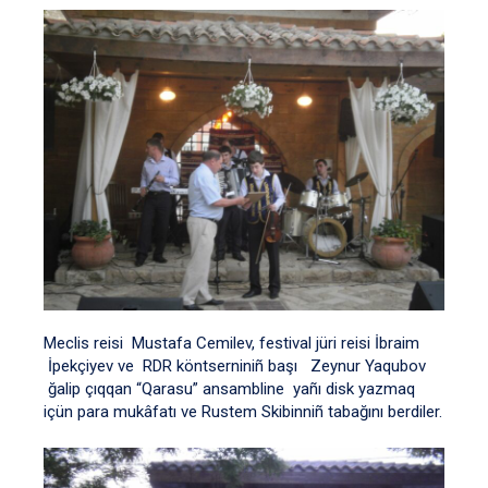
Meclis reisi Mustafa Cemilev, festival jüri reisi İbraim
İpekçiyev ve RDR köntserniniñ başı Zeynur Yaqubov
ğalip çıqqan “Qarasu” ansambline yañı disk yazmaq
içün para mukâfatı ve Rustem Skibinniñ tabağını berdiler.