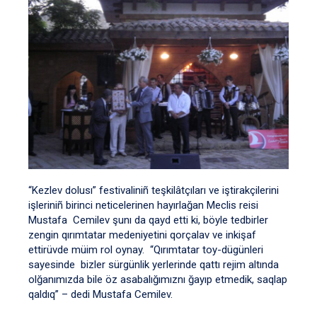
“Kezlev dolusı” festivaliniñ teşkilâtçıları ve iştirakçilerini
işleriniñ birinci neticelerinen hayırlağan Meclis reisi
Mustafa Cemilev şunı da qayd etti ki, böyle tedbirler
zengin qırımtatar medeniyetini qorçalav ve inkişaf
ettirüvde müim rol oynay. “Qırımtatar toy-dügünleri
sayesinde bizler sürgünlik yerlerinde qattı rejim altında
olğanımızda bile öz asabalığımıznı ğayıp etmedik, saqlap
qaldıq” – dedi Mustafa Cemilev.