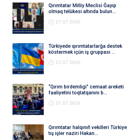
Qırımtatar Milliy Meclisi Ğayıp
olmaq telükesi altında bulun...
27.07.2026
Türkiyede qırımtatarlarğa destek
köstermek içün iş gruppası ...
23.07.2026
“Qırım birdemligi” cemaat areketi
faaliyetini toqtatqanını b...
21.07.2026
Qırımtatar halqınıñ vekilleri Türkiye
tış işler naziri Hakan...