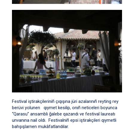
Festival iştirakçileriniñ çıqışına jüri azalarınıñ reyting rey
berüvi yolunen qıymet kesilip, onıñ neticeleri boyunca
“Qarasu” ansambli ğalebe qazandı ve festival laureatı
unvanına nail oldı. Festivalniñ epsi iştirakçileri qıymetli
bahşışlarnen mukâfatlandılar.