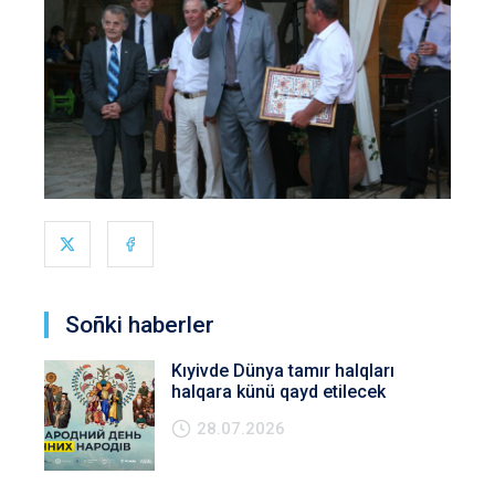
Soñki haberler
Kıyivde Dünya tamır halqları
halqara künü qayd etilecek
28.07.2026