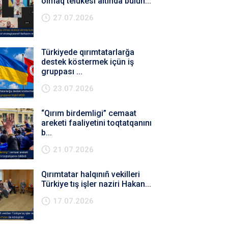
olmaq telükesi altında bulun...
27.07.2026
Türkiyede qırımtatarlarğa
destek köstermek içün iş
gruppası ...
23.07.2026
“Qırım birdemligi” cemaat
areketi faaliyetini toqtatqanını
b...
21.07.2026
Qırımtatar halqınıñ vekilleri
Türkiye tış işler naziri Hakan...
17.07.2026