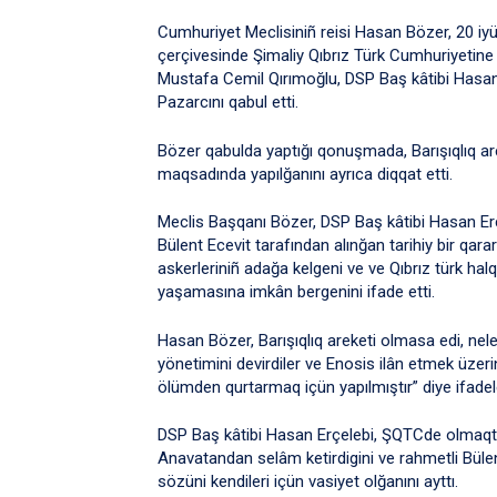
Cumhuriyet Meclisiniñ reisi Hasan Bözer, 20 iyül
çerçivesinde Şimaliy Qıbrız Türk Cumhuriyetine ke
Mustafa Cemil Qırımoğlu, DSP Baş kâtibi Hasan 
Pazarcını qabul etti.
Bözer qabulda yaptığı qonuşmada, Barışıqlıq ar
maqsadında yapılğanını ayrıca diqqat etti.
Meclis Başqanı Bözer, DSP Baş kâtibi Hasan Er
Bülent Ecevit tarafından alınğan tarihiy bir qar
askerleriniñ adağa kelgeni ve ve Qıbrız türk hal
yaşamasına imkân bergenini ifade etti.
Hasan Bözer, Barışıqlıq areketi olmasa edi, ne
yönetimini devirdiler ve Enosis ilân etmek üzerind
ölümden qurtarmaq içün yapılmıştır” diye ifadel
DSP Baş kâtibi Hasan Erçelebi, ŞQTCde olmaqtan
Anavatandan selâm ketirdigini ve rahmetli Büle
sözüni kendileri içün vasiyet olğanını ayttı.