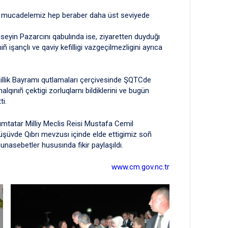
ı mucadelemiz hep beraber daha üst seviyede
seyin Pazarcını qabulında ise, ziyaretten duyduğı
 işançlı ve qaviy kefilligi vazgeçilmezligini ayrıca
qillik Bayramı qutlamaları çerçivesinde ŞQTCde
lqınıñ çektigi zorluqlarnı bildiklerini ve bugün
ti.
ımtatar Milliy Meclis Reisi Mustafa Cemil
rüşüvde Qıbrı mevzusı içinde elde ettigimiz soñ
nasebetler hususında fikir paylaşıldı.
www.cm.gov.nc.tr