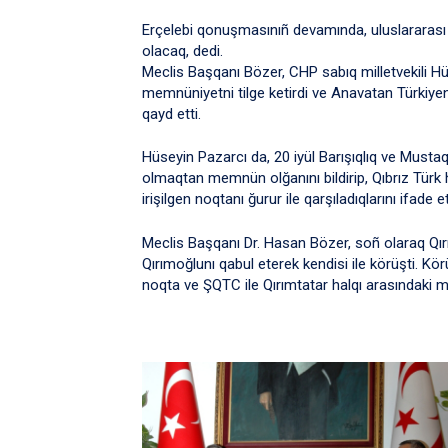
Erçelebi qonuşmasınıñ devamında, uluslararas
olacaq, dedi.
Meclis Başqanı Bözer, CHP sabıq milletvekili Hü
memnüniyetni tilge ketirdi ve Anavatan Türkiyeniñ
qayd etti.
Hüseyin Pazarcı da, 20 iyül Barışıqlıq ve Musta
olmaqtan memnün olğanını bildirip, Qıbrız Türk ha
irişilgen noqtanı ğurur ile qarşıladıqlarını ifade et
Meclis Başqanı Dr. Hasan Bözer, soñ olaraq Qır
Qırımoğlunı qabul eterek kendisi ile körüşti. Kö
noqta ve ŞQTC ile Qırımtatar halqı arasındaki mu