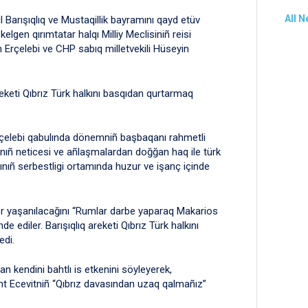
All 
 Barışıqlıq ve Mustaqillik bayramını qayd etüv
lgen qırımtatar halqı Milliy Meclisiniñ reisi
Erçelebi ve CHP sabıq milletvekili Hüseyin
eketi Qıbrız Türk halkını basqıdan qurtarmaq
çelebi qabulında dönemniñ başbaqanı rahmetli
arnıñ neticesi ve añlaşmalardan doğğan haq ile türk
qınıñ serbestligi ortamında huzur ve işanç içinde
ler yaşanılacağını “Rumlar darbe yaparaq Makarios
e ediler. Barışıqlıq areketi Qıbrız Türk halkını
edi.
 kendini bahtlı is etkenini söyleyerek,
nt Ecevitniñ “Qıbrız davasından uzaq qalmañız”