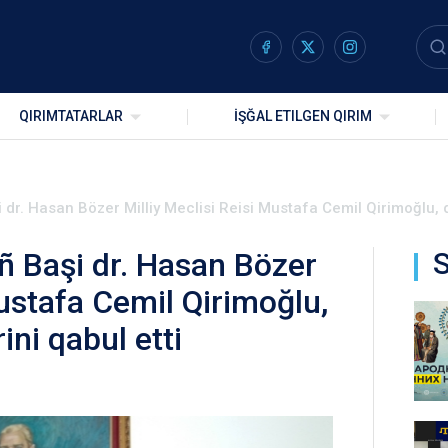
QIRIMTATARLAR
İŞĞAL ETILGEN QIRIM
dr. Hasan Bözer Milliy Meclisi Reisi Mustafa Cemil Qirimoğlu, d
ñ Başi dr. Hasan Bözer
S
Mustafa Cemil Qirimoğlu,
ini qabul etti