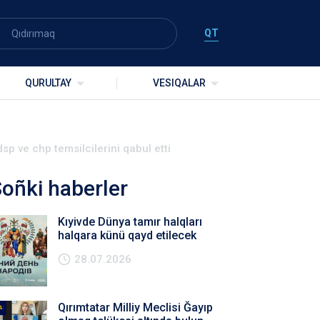
QT
QURULTAY
VESIQALAR
sp ve chp temsilcilerini qabul etti
oñki haberler
Kıyivde Dünya tamır halqları
halqara künü qayd etilecek
28.07.2026
Qırımtatar Milliy Meclisi Ğayıp