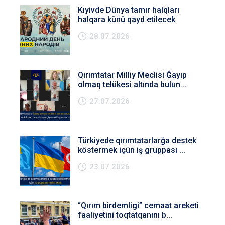
Kıyivde Dünya tamır halqları
halqara künü qayd etilecek
28.07.2026
Qırımtatar Milliy Meclisi Ğayıp
olmaq telükesi altında bulun...
27.07.2026
Türkiyede qırımtatarlarğa destek
köstermek içün iş gruppası ...
23.07.2026
“Qırım birdemligi” cemaat areketi
faaliyetini toqtatqanını b...