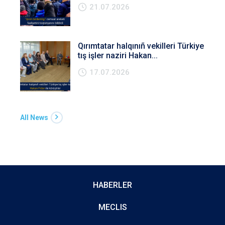
21.07.2026
Qırımtatar halqınıñ vekilleri Türkiye
tış işler naziri Hakan...
17.07.2026
All News
HABERLER
MECLIS