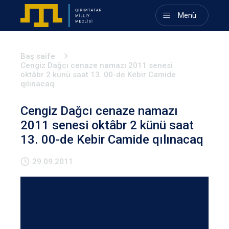
Menü
Baş saife
Cengiz Dağcı cenaze namazı 2011 senesi
oktâbr 2 künü saat 13. 00-de Kebir Camide
qılınacaq
Cengiz Dağcı cenaze namazı
2011 senesi oktâbr 2 künü saat
13. 00-de Kebir Camide qılınacaq
29.09.2011