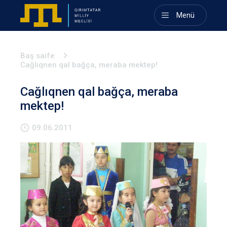
Menü
Baş saife
Cağlıqnen qal bağça, meraba mektep!
Cağlıqnen qal bağça, meraba
mektep!
09.06.2011