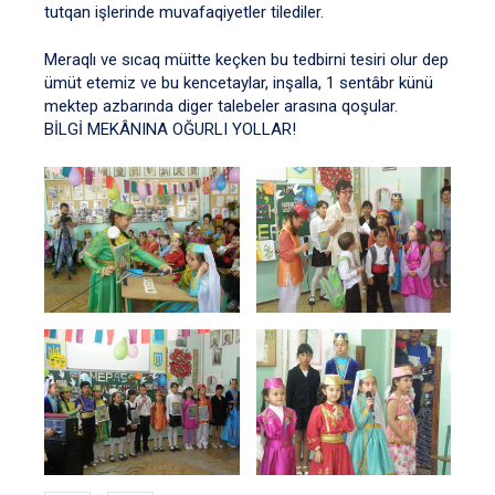
tutqan işlerinde muvafaqiyetler tilediler.
Meraqlı ve sıcaq müitte keçken bu tedbirni tesiri olur dep
ümüt etemiz ve bu kencetaylar, inşalla, 1 sentâbr künü
mektep azbarında diger talebeler arasına qoşular.
BİLGİ MEKÂNINA OĞURLI YOLLAR!