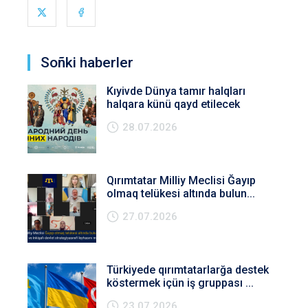
Soñki haberler
Kıyivde Dünya tamır halqları
halqara künü qayd etilecek
28.07.2026
Qırımtatar Milliy Meclisi Ğayıp
olmaq telükesi altında bulun...
27.07.2026
Türkiyede qırımtatarlarğa destek
köstermek içün iş gruppası ...
23.07.2026