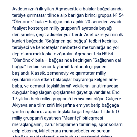
Avdetimizniñ ilk yılları Aqmescitteki balalar bağçalarında
terbiye qırımtatar tilinde alıp barılğan birinci gruppa № 54
“Ölenönok” bala – bağçasında açıldı. 20 seneden ziyade
faaliyet köstergen milliy gruppanıñ ayatında bayağı
deñişmeler, çeşit adiseler yüz berdi. Adet üzre yaznıñ ilk
künleri bağçada “Sağlıqnen qal bağça” tedbiri keçirilip,
terbiyeci ve kencetaylar nevbetteki mezunlarğa aq yol
dep olarnı mektepke ozğaralar. Aqmescitteki № 54
“Ölenönok” bala – bağçasında keçirilgen “Sağlıqnen qal
bağça” tedbiri kencetaylarnıñ tantanalı çıqışınen
başlandı. Klassik, zemaneviy ve qırımtatar milliy
oyunlarını icra etken balaçıqlar bayramğa kelgen ana-
baba, ve cemaat teşkilâtlarnıñ vekillerini unutılmaycaq
duyğular bağışlağan çıqışlarınen ğayet quvandırlar. Endi
17 yıldan berli milliy gruppanıñ terbiyecisi olğan Gülçere
Akiyeva ana tilimizniñ inkişafına emiyet berip bağçağa
yardım qolunı uzatqan teşkilâtlarğa teşekkür bildirdi. O
milliy gruppanıñ ayatınen “Maarifçi” birleşmesi
meraqlanğanını, zarur kitaplarnen taminlep, sponsorlarnı
celp etkenini, Milletlerara munasebetler ve sürgün