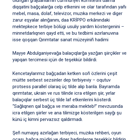
olunğan grajdanlarnıñ cumhuriyet komitetini daima
diqqatini bağçalarğa celp etkenini ve olar tarafından yañı
mebel, masa, dolaf, televizor, muzıka merkezi ve diger
zarur eşyalar alınğanını, daa KRİPPO erkânındaki
mektepkece terbiye bölügi usuliy yardım köstergenini –
minnetdarlıqnen qayd etti, ve bu tedbirni azırlanuvına
isse qoşqan Qırımtatar sanat müzeyiniñ hadimi
Mayye Abdulganiyevağa balaçıqlarğa yazğan şiirçikler ve
yapqan tercimesi içün de teşekkür bildirdi.
Kencetaylarımız bağçadan ketken soñ özlerini çeşit
müitte serbest sezsinler dep terbiyeviy – oqutuv
protsess parallel olaraq üç tilde alıp barıla. Bayramda
qırımtatar, ukrain ve rus tilinde icra etilgen şiir, yırlar
balaçıqlar serbest üç tilde laf etkenlerini kösterdi.
“Sağlıqnen qal bağça ve meraba mekteb!” mevzusında
icra etilgen şiirler ve ana tilimizge kösterilgen sayğı şu
künü iç kimni pervazsız qaldırmadı.
Şeñ numayış azırlağan terbiyeci, muzıka rehberi, oyun
ocası, bağça müdiri ve diger hadimlerge teşekkür bildirip,