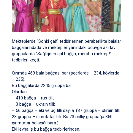
Mekteplerde “Sonki çañ” tedbirlerinen beraberlikte balalar
bağçalarındada ve mektepler yanındaki oquvğa azırlav
gruppalarda “Sağlıqnen qal bağça, meraba mektep!”
tedbirleri keçti.
Qırımda 469 bala bağçası bar (şeerlerde – 234, köylerde
– 235).
Bu bağçalarda 2245 gruppa bar.
Olardan:
– 410 bağça – rus tilli;
– 3 bağça – ukrain tilli;
– 56 bağça – eki ve üç tilli sayıla. (87 gruppa – ukrain tilli,
23 gruppa – qırımtatar tilli. Bu 23 milliy gruppağa 350
qırımtatar balaçığı bara.)
Eki levha iş bu bağça tedbirlerinden.