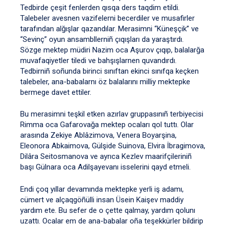
Tedbirde çeşit fenlerden qısqa ders taqdim etildi.
Talebeler avesnen vazifelerni becerdiler ve musafirler
tarafından alğışlar qazandılar. Merasimni “Küneşçik” ve
“Sevinç” oyun ansambllerniñ çıqışları da yaraştırdı.
Sözge mektep müdiri Nazim oca Aşurov çıqıp, balalarğa
muvafaqiyetler tiledi ve bahşışlarnen quvandırdı.
Tedbirniñ soñunda birinci sınıftan ekinci sınıfqa keçken
talebeler, ana-babalarnı öz balalarını milliy mektepke
bermege davet ettiler.
Bu merasimni teşkil etken azırlav gruppasınıñ terbiyecisi
Rimma oca Gafarovağa mektep ocaları qol tuttı. Olar
arasında Zekiye Ablâzimova, Venera Boyarşina,
Eleonora Abkaimova, Gülşide Suinova, Elvira İbragimova,
Dilâra Seitosmanova ve ayrıca Kezlev maarifçileriniñ
başı Gülnara oca Adilşayevanı isselerini qayd etmeli.
Endi çoq yıllar devamında mektepke yerli iş adamı,
cümert ve alçaqgöñülli insan Üsein Kaişev maddiy
yardım ete. Bu sefer de o çette qalmay, yardım qolunı
uzattı. Ocalar em de ana-babalar oña teşekkürler bildirip