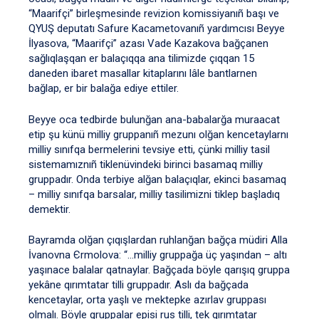
“Maarifçi” birleşmesinde revizion komissiyanıñ başı ve
QYUŞ deputatı Safure Kacametovanıñ yardımcısı Beyye
İlyasova, “Maarifçi” azası Vade Kazakova bağçanen
sağlıqlaşqan er balaçıqqa ana tilimizde çıqqan 15
daneden ibaret masallar kitaplarını lâle bantlarnen
bağlap, er bir balağa ediye ettiler.
Beyye oca tedbirde bulunğan ana-babalarğa muraacat
etip şu künü milliy gruppanıñ mezunı olğan kencetaylarnı
milliy sınıfqa bermelerini tevsiye etti, çünki milliy tasil
sistemamıznıñ tiklenüvindeki birinci basamaq milliy
gruppadır. Onda terbiye alğan balaçıqlar, ekinci basamaq
– milliy sınıfqa barsalar, milliy tasilimizni tiklep başladıq
demektir.
Bayramda olğan çıqışlardan ruhlanğan bağça müdiri Alla
İvanovna Єrmolova: “…milliy gruppağa üç yaşından – altı
yaşınace balalar qatnaylar. Bağçada böyle qarışıq gruppa
yekâne qırımtatar tilli gruppadır. Aslı da bağçada
kencetaylar, orta yaşlı ve mektepke azırlav gruppası
olmalı. Böyle gruppalar episi rus tilli, tek qırımtatar