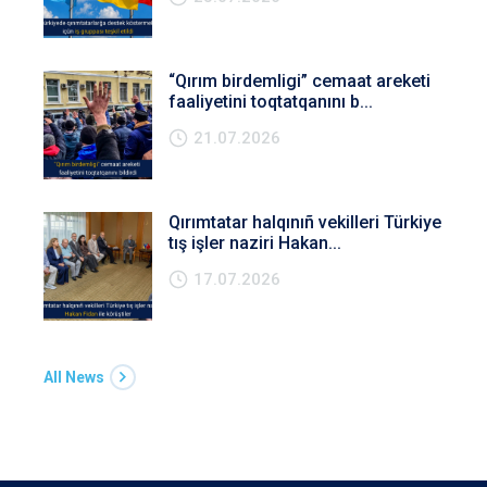
“Qırım birdemligi” cemaat areketi
faaliyetini toqtatqanını b...
21.07.2026
Qırımtatar halqınıñ vekilleri Türkiye
tış işler naziri Hakan...
17.07.2026
All News