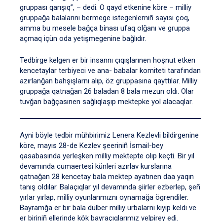
gruppası qarışıq”, – dedi. O qayd etkenine köre – milliy
gruppağa balalarını bermege istegenlerniñ sayısı çoq,
amma bu mesele bağça binası ufaq olğanı ve gruppa
açmaq içün oda yetişmegenine bağlıdır.
Tedbirge kelgen er bir insannı çıqışlarınen hoşnut etken
kencetaylar terbiyeci ve ana- babalar komiteti tarafından
azırlanğan bahşışlarnı alıp, öz gruppasına qayttılar. Milliy
gruppağa qatnağan 26 baladan 8 bala mezun oldı. Olar
tuvğan bağçasınen sağlıqlaşıp mektepke yol alacaqlar.
Ayni böyle tedbir mühbirimiz Lenera Kezlevli bildirgenine
köre, mayıs 28-de Kezlev şeeriniñ İsmail-bey
qasabasında yerleşken milliy mektepte olıp keçti. Bir yıl
devamında cumaertesi künleri azırlav kurslarına
qatnağan 28 kencetay bala mektep ayatınen daa yaqın
tanış oldılar. Balaçıqlar yıl devamında şiirler ezberlep, şeñ
yırlar yırlap, milliy oyunlarımıznı oynamağa ögrendiler.
Bayramğa er bir bala dülber milliy urbalarnı kiyip keldi ve
er biriniñ ellerinde kök bayraçıqlarımız yelpirey edi.