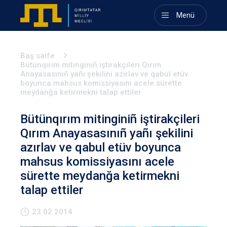
Menü
Baş saife
Bütünqırım mitinginiñ iştirakçileri Qırım
Anayasasınıñ yañı şekilini azırlav ve qabul etüv
boyunca mahsus komissiyasını acele sürette
meydanğa ketirmekni talap ettiler
Bütünqırım mitinginiñ iştirakçileri
Qırım Anayasasınıñ yañı şekilini
azırlav ve qabul etüv boyunca
mahsus komissiyasını acele
sürette meydanğa ketirmekni
talap ettiler
23.02.2014