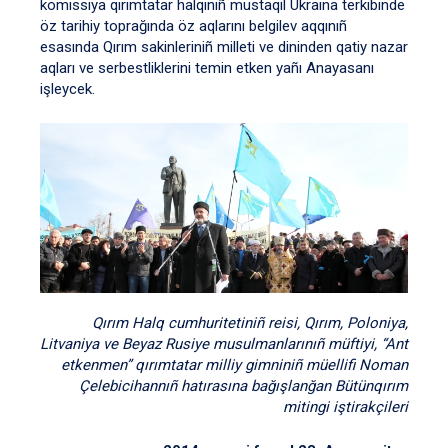
komissiya qırımtatar halqınıñ mustaqil Ukraina terkibinde
öz tarihiy toprağında öz aqlarını belgilev aqqınıñ
esasında Qırım sakinleriniñ milleti ve dininden qatiy nazar
aqları ve serbestliklerini temin etken yañı Anayasanı
işleycek.
Qırım Halq cumhuritetiniñ reisi, Qırım, Poloniya,
Litvaniya ve Beyaz Rusiye musulmanlarınıñ müftiyi, “Ant
etkenmen” qırımtatar milliy gimniniñ müellifi Noman
Çelebicihannıñ hatırasına bağışlanğan Bütünqırım
mitingi iştirakçileri