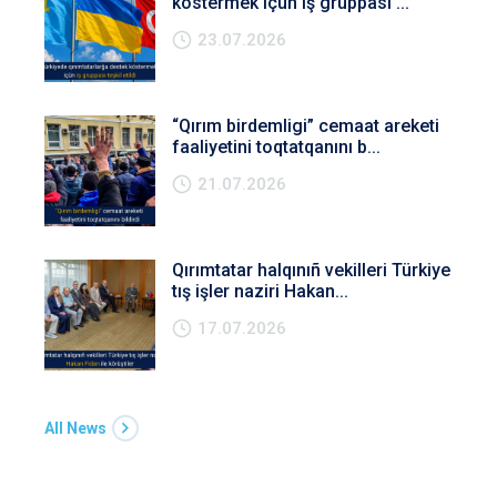
köstermek içün iş gruppası ...
23.07.2026
“Qırım birdemligi” cemaat areketi
faaliyetini toqtatqanını b...
21.07.2026
Qırımtatar halqınıñ vekilleri Türkiye
tış işler naziri Hakan...
17.07.2026
All News