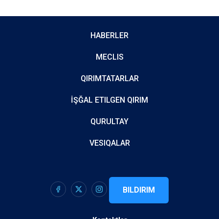
HABERLER
MECLIS
QIRIMTATARLAR
İŞĞAL ETILGEN QIRIM
QURULTAY
VESIQALAR
BILDIRIM