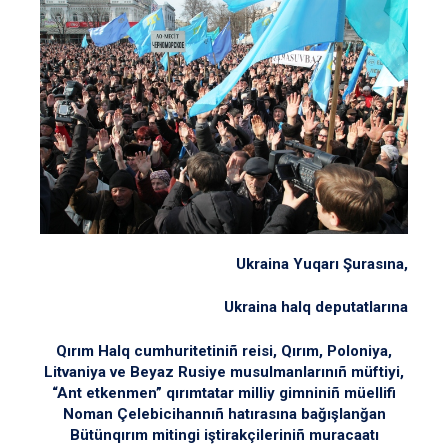
Ukraina Yuqarı Şurasına,
Ukraina halq deputatlarına
Qırım Halq cumhuritetiniñ reisi, Qırım, Poloniya,
Litvaniya ve Beyaz Rusiye musulmanlarınıñ müftiyi,
“Ant etkenmen” qırımtatar milliy gimniniñ müellifi
Noman Çelebicihannıñ hatırasına bağışlanğan
Bütünqırım mitingi iştirakçileriniñ muracaatı