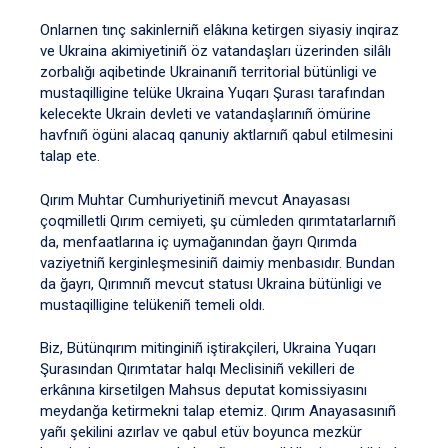
Onlarnen tınç sakinlerniñ elâkına ketirgen siyasiy inqiraz
ve Ukraina akimiyetiniñ öz vatandaşları üzerinden silâlı
zorbalığı aqibetinde Ukrainanıñ territorial bütünligi ve
mustaqilligine telüke Ukraina Yuqarı Şurası tarafından
kelecekte Ukrain devleti ve vatandaşlarınıñ ömürine
havfnıñ ögüni alacaq qanuniy aktlarnıñ qabul etilmesini
talap ete.
Qırım Muhtar Cumhuriyetiniñ mevcut Anayasası
çoqmilletli Qırım cemiyeti, şu cümleden qırımtatarlarnıñ
da, menfaatlarına iç uymağanından ğayrı Qırımda
vaziyetniñ kerginleşmesiniñ daimiy menbasıdır. Bundan
da ğayrı, Qırımnıñ mevcut statusı Ukraina bütünligi ve
mustaqilligine telükeniñ temeli oldı.
Biz, Bütünqırım mitinginiñ iştirakçileri, Ukraina Yuqarı
Şurasından Qırımtatar halqı Meclisiniñ vekilleri de
erkânına kirsetilgen Mahsus deputat komissiyasını
meydanğa ketirmekni talap etemiz. Qırım Anayasasınıñ
yañı şekilini azırlav ve qabul etüv boyunca mezkür