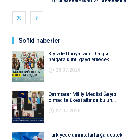
2014 senesi fevral 23. Aqmescit ş.
Soñki haberler
Kıyivde Dünya tamır halqları
halqara künü qayd etilecek
28.07.2026
Qırımtatar Milliy Meclisi Ğayıp
olmaq telükesi altında bulun...
27.07.2026
Türkiyede qırımtatarlarğa destek