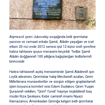
Aqmescit şeeri Jukovskiy soqağında belli qırımtatar
yazıcısı ve cemaat erbabı ŞamiL Alâdin yaşağan ve icat
etken 20-nci evde 2012 senesi iyül 12 künü onıñ şerefine
hatıra tahtasını qoyuv merasimi keçirildi. Tedbir Şamil
Alâdin doğğanınıñ 100 yıllığına bağışlanğan tedbirlerniñ
birincisidir.
Hatıra tahtasınıñ açılış merasiminde Şamil Alâdinniñ qızı
Leylâ ailesinen, Qırımtatar halqı Meclisiniñ azaları, Qırım
Milletlerara munasebetler ve sürgün etilgen grajdanlarnıñ
işleri boyunca komitet reisi Edem Dudakov, Qırım Yuqarı
Şurasınıñ vekilleri, “Qrım” fondı” hayriye teşkilâtınıñ baş
müdiri Riza Şevkiyev, Kebir caminiñ imamı Niyazi
Ramazanov, Amerikadan Qırımğa kelgen belli qırımtatar