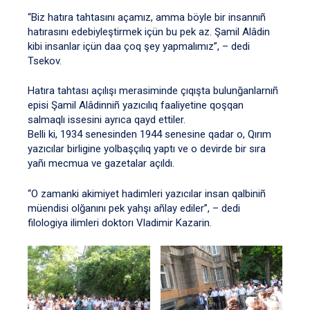
“Biz hatıra tahtasını açamız, amma böyle bir insannıñ
hatırasını edebiyleştirmek içün bu pek az. Şamil Alâdin
kibi insanlar içün daa çoq şey yapmalımız”, – dedi
Tsekov.
Hatıra tahtası açılışı merasiminde çıqışta bulunğanlarnıñ
episi Şamil Alâdinniñ yazıcılıq faaliyetine qoşqan
salmaqlı issesini ayrıca qayd ettiler.
Belli ki, 1934 senesinden 1944 senesine qadar o, Qırım
yazıcılar birligine yolbaşçılıq yaptı ve o devirde bir sıra
yañı mecmua ve gazetalar açıldı.
“O zamanki akimiyet hadimleri yazıcılar insan qalbiniñ
müendisi olğanını pek yahşı añlay ediler”, – dedi
filologiya ilimleri doktorı Vladimir Kazarin.