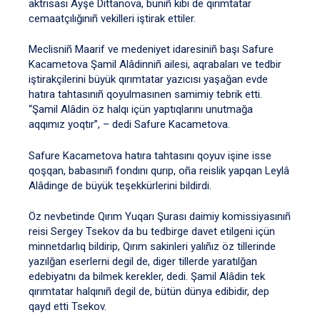
aktrisası Ayşe Dittanova, bunıñ kibi de qırımtatar
cemaatçılığınıñ vekilleri iştirak ettiler.
Meclisniñ Maarif ve medeniyet idaresiniñ başı Safure
Kacametova Şamil Alâdinniñ ailesi, aqrabaları ve tedbir
iştirakçilerini büyük qırımtatar yazıcısı yaşağan evde
hatıra tahtasınıñ qoyulmasınen samimiy tebrik etti.
“Şamil Alâdin öz halqı içün yaptıqlarını unutmağa
aqqımız yoqtır”, – dedi Safure Kacametova.
Safure Kacametova hatıra tahtasını qoyuv işine isse
qoşqan, babasınıñ fondını qurıp, oña reislik yapqan Leylâ
Alâdinge de büyük teşekkürlerini bildirdi.
Öz nevbetinde Qırım Yuqarı Şurası daimiy komissiyasınıñ
reisi Sergey Tsekov da bu tedbirge davet etilgeni içün
minnetdarlıq bildirip, Qırım sakinleri yalıñız öz tillerinde
yazılğan eserlerni degil de, diger tillerde yaratılğan
edebiyatnı da bilmek kerekler, dedi. Şamil Alâdin tek
qırımtatar halqınıñ degil de, bütün dünya edibidir, dep
qayd etti Tsekov.