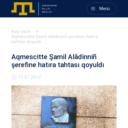
Menü
Baş saife
Aqmescitte Şamil Alâdinniñ şerefine hatıra
tahtası qoyuldı
Aqmescitte Şamil Alâdinniñ
şerefine hatıra tahtası qoyuldı
12.07.2012