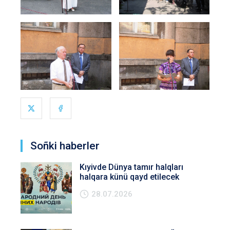
Soñki haberler
Kıyivde Dünya tamır halqları
halqara künü qayd etilecek
28.07.2026