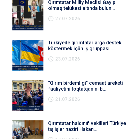
Qırımtatar Milliy Meclisi Ğayıp
olmaq telükesi altında bulun...
27.07.2026
Türkiyede qırımtatarlarğa destek
köstermek içün iş gruppası ...
23.07.2026
“Qırım birdemligi” cemaat areketi
faaliyetini toqtatqanını b...
21.07.2026
Qırımtatar halqınıñ vekilleri Türkiye
tış işler naziri Hakan...