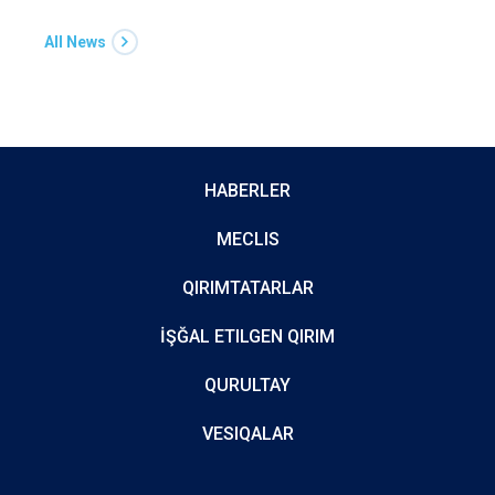
All News
HABERLER
MECLIS
QIRIMTATARLAR
İŞĞAL ETILGEN QIRIM
QURULTAY
VESIQALAR