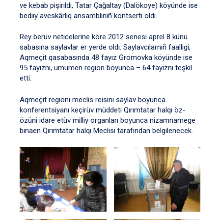
ve kebab pişirildi, Tatar Çağaltay (Dalökoye) köyünde ise
bediiy aveskârlıq ansambliniñ kontserti oldı.
Rey berüv neticelerine köre 2012 senesi aprel 8 künü
sabasına saylavlar er yerde oldı. Saylavcılarnıñ faalligi,
Aqmeçit qasabasında 48 fayız Gromovka köyünde ise
95 fayıznı, umumen region boyunca – 64 fayıznı teşkil
etti.
Aqmeçit regionı meclis reisini saylav boyunca
konferentsiyanı keçirüv müddeti Qırımtatar halqı öz-
özüni idare etüv milliy organları boyunca nizamnamege
binaen Qırımtatar halqı Meclisi tarafından belgilenecek.