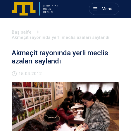
Menü
Baş saife
Akmeçit rayonında yerli meclis azaları saylandı
Akmeçit rayonında yerli meclis
azaları saylandı
15.04.2012