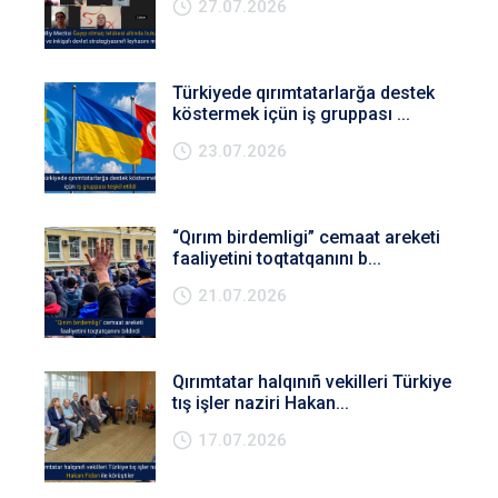
27.07.2026
Türkiyede qırımtatarlarğa destek
köstermek içün iş gruppası ...
23.07.2026
“Qırım birdemligi” cemaat areketi
faaliyetini toqtatqanını b...
21.07.2026
Qırımtatar halqınıñ vekilleri Türkiye
tış işler naziri Hakan...
17.07.2026