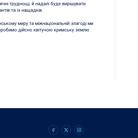
чні труднощі, й надалі буде вирішувати
нтів та їх нащадків.
нському миру та міжнаціональній злагоді ми
 зробимо дійсно квітучою кримську землю.