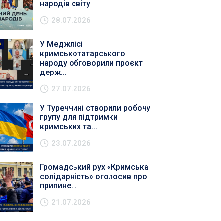
народів світу
28.07.2026
У Меджлісі
кримськотатарського
народу обговорили проєкт
держ...
27.07.2026
У Туреччині створили робочу
групу для підтримки
кримських та...
23.07.2026
Громадський рух «Кримська
солідарність» оголосив про
припине...
21.07.2026