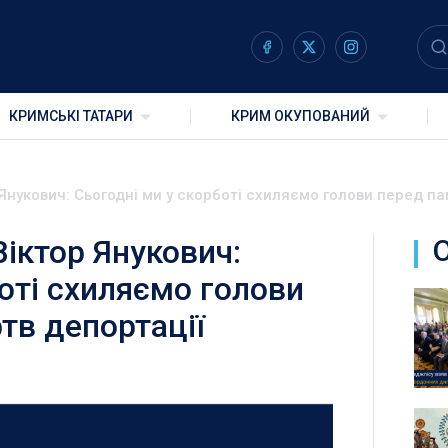
КРИМСЬКІ ТАТАРИ
КРИМ ОКУПОВАНИЙ
Янукович: Сьогодні ми у скорботі схиляємо голови перед па
іктор Янукович:
оті схиляємо голови
тв депортації