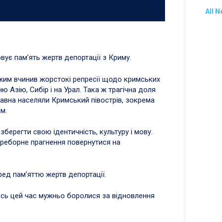
All 
ує пам’ять жертв депортації з Криму.
ежим вчинив жорстокі репресії щодо кримських
ю Азію, Сибір і на Урал. Така ж трагічна доля
авна населяли Кримський півострів, зокрема
ям.
зберегти свою ідентичність, культуру і мову.
ереборне прагнення повернутися на
ред пам’яттю жертв депортації.
есь цей час мужньо боролися за відновлення