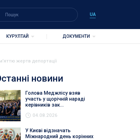
UA
КУРУЛТАЙ
ДОКУМЕНТИ
м’яттю жертв депортації
Останні новини
Голова Меджлісу взяв
участь у щорічній нараді
керівників зак...
04.08.2026
У Києві відзначать
Міжнародний день корінних