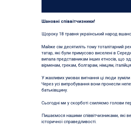
Шановні співвітчизники!
Щороку 18 травня український народ вшанов
Майже сім десятиліть тому тоталітарний р
татар, які були примусово виселені в Середн
випала представникам інших етносів, що зд
вірменам, грекам, болгарам, німцям, італійц
У жахливих умовах вигнання ці люди зуміли 
Через усі випробування вони пронесли неп
батьківщину.
Сьогодні ми у скорботі схиляємо голови пе
Пишаємося нашими співвітчизниками, які в
історичної справедливості.