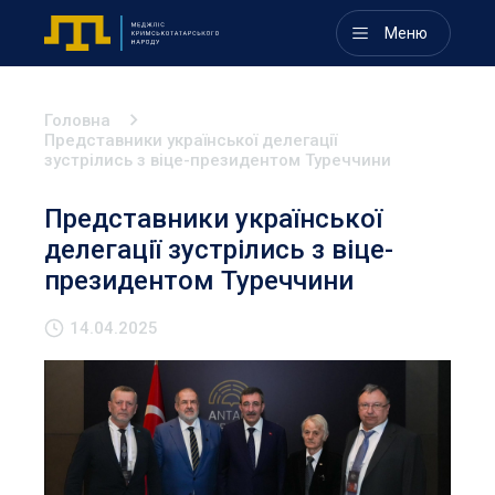
Меню
Головна
Представники української делегації
зустрілись з віце-президентом Туреччини
Представники української
делегації зустрілись з віце-
президентом Туреччини
14.04.2025