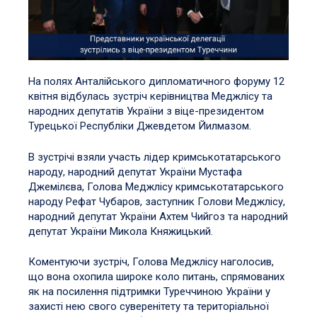
На полях Анталійського дипломатичного форуму 12
квітня відбулась зустріч керівництва Меджлісу та
народних депутатів України з віце-президентом
Турецької Республіки Джевдетом Йилмазом.
В зустрічі взяли участь лідер кримськотатарського
народу, народний депутат України Мустафа
Джемілєва, Голова Меджлісу кримськотатарського
народу Рефат Чубаров, заступник Голови Меджлісу,
народний депутат України Ахтем Чийгоз та народний
депутат України Микола Княжицький.
Коментуючи зустріч, Голова Меджлісу наголосив,
що вона охопила широке коло питань, спрямованих
як на посилення підтримки Туреччиною України у
захисті нею свого суверенітету та територіальної