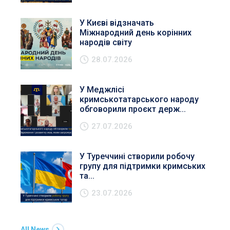
У Києві відзначать
Міжнародний день корінних
народів світу
28.07.2026
У Меджлісі
кримськотатарського народу
обговорили проєкт держ...
27.07.2026
У Туреччині створили робочу
групу для підтримки кримських
та...
23.07.2026
All News