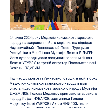
24 січня 2024 року Меджліс кримськотатарського
народу на запрошення його керівництва відвідав
Надзвичайний і Повноважний Посол Турецької
Республіки в Україні пан Мустафа Левент БІЛЬГЕН.
Його супроводжували заступник голови місії пан
Левент УГУРЛУ та третій секретар Посольства пані
Севіляй ЇЛДИРИМ.
Під час дружньої та ґрунтовної бесіди, в якій з боку
Меджлісу кримськотатарського народу взяли
участь лідер кримськотатарського народу Мустафа
ДЖЕМІЛЄВ, Голова Меджлісу кримськотатарського
народу Рефат ЧУБАРОВ, заступники Голови
Меджлісу Ільмі УМЕРОВ і Ахтем ЧИЙГОЗ, члени