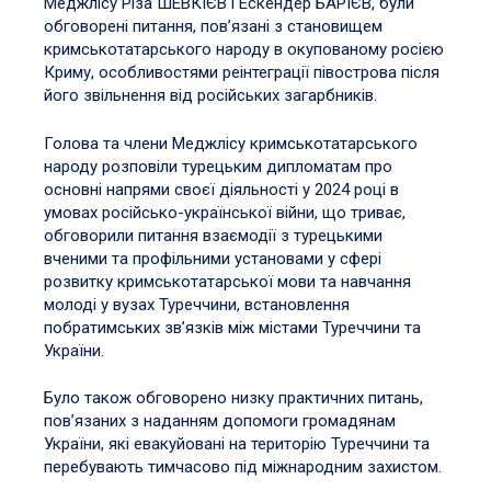
Меджлісу Різа ШЕВКІЄВ і Ескендер БАРІЄВ, були
обговорені питання, пов’язані з становищем
кримськотатарського народу в окупованому росією
Криму, особливостями реінтеграції півострова після
його звільнення від російських загарбників.
Голова та члени Меджлісу кримськотатарського
народу розповіли турецьким дипломатам про
основні напрями своєї діяльності у 2024 році в
умовах російсько-української війни, що триває,
обговорили питання взаємодії з турецькими
вченими та профільними установами у сфері
розвитку кримськотатарської мови та навчання
молоді у вузах Туреччини, встановлення
побратимських зв’язків між містами Туреччини та
України.
Було також обговорено низку практичних питань,
пов’язаних з наданням допомоги громадянам
України, які евакуйовані на територію Туреччини та
перебувають тимчасово під міжнародним захистом.