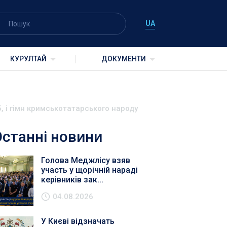
UA
КУРУЛТАЙ
ДОКУМЕНТИ
, і гімн кримськотатарського народу
Останні новини
Голова Меджлісу взяв
участь у щорічній нараді
керівників зак...
04.08.2026
У Києві відзначать