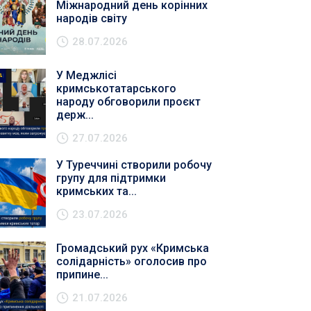
Міжнародний день корінних
народів світу
28.07.2026
У Меджлісі
кримськотатарського
народу обговорили проєкт
держ...
27.07.2026
У Туреччині створили робочу
групу для підтримки
кримських та...
23.07.2026
Громадський рух «Кримська
солідарність» оголосив про
припине...
21.07.2026