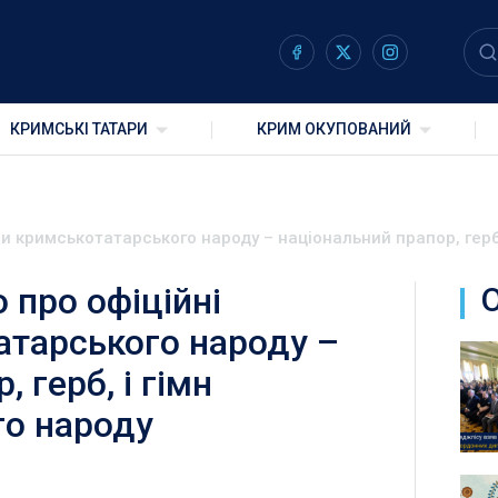
КРИМСЬКІ ТАТАРИ
КРИМ ОКУПОВАНИЙ
и кримськотатарського народу – національний прапор, герб
 про офіційні
тарського народу –
 герб, і гімн
го народу