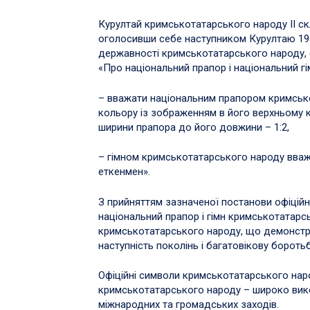
Курултай кримськотатарського народу II ск
оголосивши себе наступником Курултаю 191
державності кримськотатарського народу, 
«Про національний прапор і національний г
– вважати національним прапором кримськ
кольору із зображенням в його верхньому к
ширини прапора до його довжини – 1:2,
– гімном кримськотатарського народу вваж
еткенмен».
З прийняттям зазначеної постанови офіцій
національний прапор і гімн кримськотатарс
кримськотатарського народу, що демонстру
наступність поколінь і багатовікову бороть
Офіційні символи кримськотатарського наро
кримськотатарського народу – широко вик
міжнародних та громадських заходів.