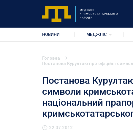
НОВИНИ
МЕДЖЛІС
Головна
Постанова Курултаю про офіційні символ
Постанова Курултаю
символи кримськота
національний прапор,
кримськотатарсько
22.07.2012