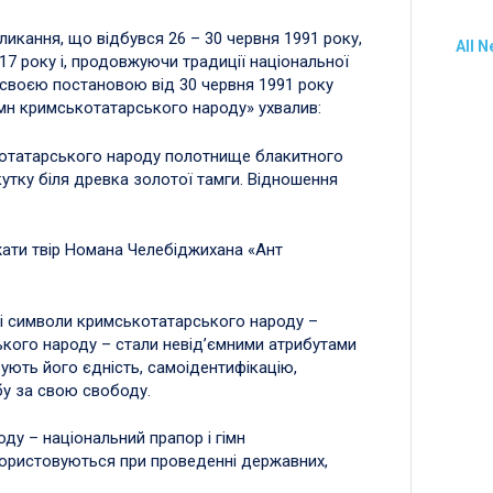
ликання, що відбувся 26 – 30 червня 1991 року,
All 
7 року і, продовжуючи традиції національної
своєю постановою від 30 червня 1991 року
імн кримськотатарського народу» ухвалив:
отатарського народу полотнище блакитного
утку біля древка золотої тамги. Відношення
ати твір Номана Челебіджихана «Ант
ні символи кримськотатарського народу –
ького народу – стали невід’ємними атрибутами
ють його єдність, самоідентифікацію,
бу за свою свободу.
ду – національний прапор і гімн
ористовуються при проведенні державних,