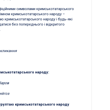
з офіційними символами кримськотатарського
 гімном кримськотатарського народу –
аю кримськотатарського народу і будь-які
датися без попереднього і відкритого
.
скликання
имськотатарського народу:
аров
гоз
 Курултаю кримськотатарського народу