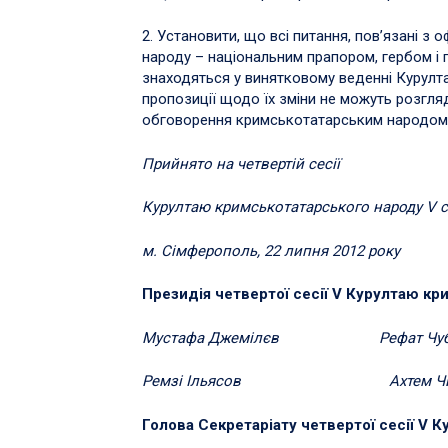
2. Установити, що всі питання, пов’язані 
народу – національним прапором, гербом і
знаходяться у винятковому веденні Курулт
пропозиції щодо їх зміни не можуть розгля
обговорення кримськотатарським народом
Прийнято на четвертій сесії
Курултаю кримськотатарського народу V 
м. Сімферополь, 22 липня 2012 року
Президія четвертої сесії V Курултаю кр
Мустафа Джемілєв Рефат Чуб
Ремзі Ільясов Ахтем Чий
Голова Секретаріату четвертої сесії V