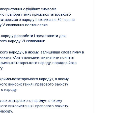
икористання офіційних символів
го прапора і гімну кримськотатарського
атарського народу II скликання 30 червня
у V скликання постановляє:
народу розробити і представити для
ого народу VI скликання:
ого народу», в якому, залишивши слова гімну в
жихана «Ант еткенмен», визначити поняття
у кримськотатарського народу, порядок його
у.
кримськотатарського народу», в якому
ного використання і правового захисту
го народу.
мськотатарського народу», в якому
ного використання і правового захисту
народу.