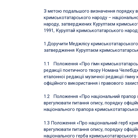
З метою подальшого визначення порядку в
кримськотатарського народу – національно
народу, затверджених Курултаєм кримськот
1991, Курултай кримськотатарського народ
1.Доручити Меджлісу кримськотатарського 
затвердження Курултаєм кримськотатарськ
1.1 Положення «Про гімн кримськотатарськ
редакції поетичного твору Номана Челебід
еталонної редакції музичної редакції гімн
офіційного використання і правового захист
1.2 Положення «Про національний прапор 
врегулювати питання опису, порядку офіцій
національного прапора кримськотатарсько
1.3 Положення «Про національний герб кри
врегулювати питання опису, порядку офіцій
національного герба кримськотатарського 