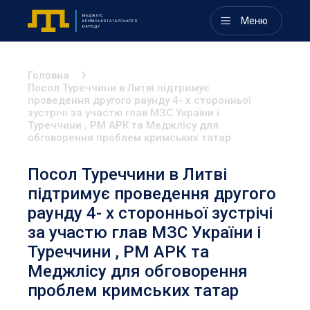
Меню
Головна
Посол Туреччини в Литві підтримує
проведення другого раунду 4- х сторонньої
зустрічі за участю глав МЗС України і
Туреччини , РМ АРК та Меджлісу для
обговорення проблем кримських татар
Посол Туреччини в Литві
підтримує проведення другого
раунду 4- х сторонньої зустрічі
за участю глав МЗС України і
Туреччини , РМ АРК та
Меджлісу для обговорення
проблем кримських татар