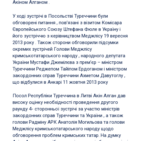
Акіном Алганом .
У ході зустрічі в Посольстві Туреччини були
обговорені питання , пов’язані з візитом Комісара
Європейського Союзу Штефана Фюле в Україну і
його зустріччю з керівництвом Меджлісу 19 вересня
2013 року . Також сторони обговорили підсумки
окремих зустрічей Голови Меджлісу
кримськотатарського народу , народного депутата
України Мустафи Джемілєва з прем’єр – міністром
Туреччини Реджепом Тайіпом Ердоганом і міністром
закордонних справ Туреччини Ахметом Давутоглу ,
що відбулися в Анкарі 11 жовтня 2013 року
Посол Республіки Туреччина в Литві Акін Алган дав
високу оцінку необхідності проведення другого
раунду 4- сторонньої зустрічі за участю міністрів
закордонних справ Туреччини та України , а також
голови Радміну АРК Анатолія Могильова та голови
Меджлісу кримськотатарського народу щодо
обговорення проблем кримських татар. На думку