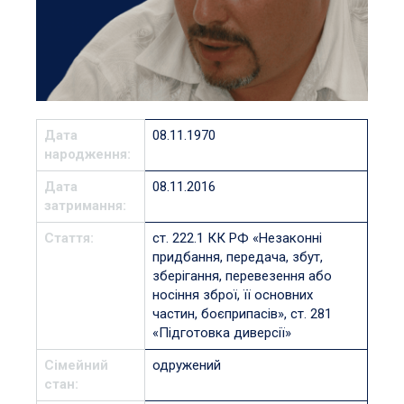
Дата
08.11.1970
народження:
Дата
08.11.2016
затримання:
Стаття:
ст. 222.1 КК РФ «Незаконні
придбання, передача, збут,
зберігання, перевезення або
носіння зброї, її основних
частин, боєприпасів», ст. 281
«Підготовка диверсії»
Сімейний
одружений
стан: