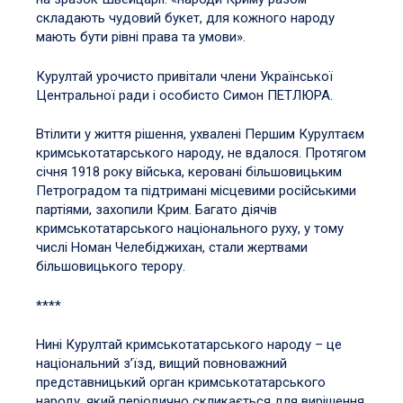
складають чудовий букет, для кожного народу
мають бути рівні права та умови».
Курултай урочисто привітали члени Української
Центральної ради і особисто Симон ПЕТЛЮРА.
Втілити у життя рішення, ухвалені Першим Курултаєм
кримськотатарського народу, не вдалося. Протягом
січня 1918 року війська, керовані більшовицьким
Петроградом та підтримані місцевими російськими
партіями, захопили Крим. Багато діячів
кримськотатарського національного руху, у тому
числі Номан Челебіджихан, стали жертвами
більшовицького терору.
****
Нині Курултай кримськотатарського народу – це
національний з’їзд, вищий повноважний
представницький орган кримськотатарського
народу, який періодично скликається для вирішення