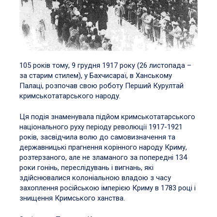
105 років тому, 9 грудня 1917 року (26 листопада –
за старим стилем), у Бахчисараї, в Ханському
Палаці, розпочав свою роботу Перший Курултай
кримськотатарського народу.
Ця подія знаменувала підйом кримськотатарського
національного руху періоду революції 1917-1921
років, засвідчила волю до самовизначення та
державницькі прагнення корінного народу Криму,
розтерзаного, але не зламаного за попередні 134
роки гонінь, переслідувань і вигнань, які
здійснювалися колоніальною владою з часу
захоплення російською імперією Криму в 1783 році і
знищення Кримського ханства.