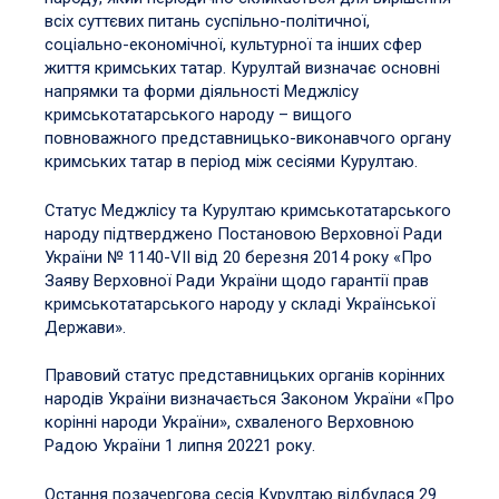
всіх суттєвих питань суспільно-політичної,
соціально-економічної, культурної та інших сфер
життя кримських татар. Курултай визначає основні
напрямки та форми діяльності Меджлісу
кримськотатарського народу – вищого
повноважного представницько-виконавчого органу
кримських татар в період між сесіями Курултаю.
Статус Меджлісу та Курултаю кримськотатарського
народу підтверджено Постановою Верховної Ради
України № 1140-VII від 20 березня 2014 року «Про
Заяву Верховної Ради України щодо гарантії прав
кримськотатарського народу у складі Української
Держави».
Правовий статус представницьких органів корінних
народів України визначається Законом України «Про
корінні народи України», схваленого Верховною
Радою України 1 липня 20221 року.
Остання позачергова сесія Курултаю відбулася 29