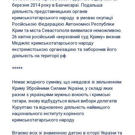
березня 2014 року в Бахчисараї. Подальша
діяльність представницьких органів
кримськотатарського народу в умовах окупації
Російською Федерацією Автономної Республіки
Крим та міста Севастополя виявилася неможливою.
26 квітня російський «верховний суд Криму» визнав
Меджліс кримськотатарського народу
екстремістською організацією та заборонив його
діяльність на території рф.
*****
Немає жодного сумніву, що невдовзі зі звільненням
Криму Збройними Силами України, у складі яких
разом з українцями мужньо воюють і кримські
татари, знову відбудуться вільні вибори делегатів
Курултаю та відновлено діяльність найвищого
національного інституту корінного
кримськотатарського народу.
Вітаємо всіх зі знаменною датою в історії України та