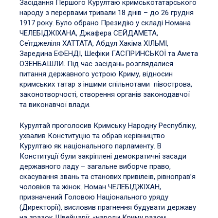
Засідання Першого Курултаю кримськотатарського
народу з перервами тривали 18 днів – до 26 грудня
1917 року. Було обрано Президію у складі Номана
ЧЕЛЕБІДЖІХАНА, Джафера СЕЙДАМЕТА,
Сеїтджеліля ХАТТАТА, Абдул Хакіма ХІЛЬМІ,
Заредина ЕФЕНДІ, Шефіки ГАСПРИНСЬКОЇ та Амета
ОЗЕНБАШЛИ. Під час засідань розглядалися
питання державного устрою Криму, відносин
кримських татар з іншими спільнотами півострова,
законотворчості, створення органів законодавчої
та виконавчої влади.
Курултай проголосив Кримську Народну Республіку,
ухвалив Конституцію та обрав керівництво
Курултаю як національного парламенту. В
Конституції були закріплені демократичні засади
державного ладу – загальне виборче право,
скасування звань та станових привілеїв, рівноправ’я
чоловіків та жінок. Номан ЧЕЛЕБІДЖІХАН,
призначений Головою Національного уряду
(Директорії), висловив прагнення будувати державу
на зразок Швейцарії: «народи Криму разом