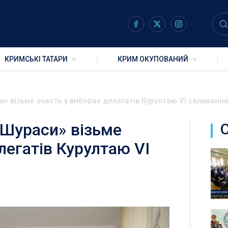
КРИМСЬКІ ТАТАРИ
КРИМ ОКУПОВАНИЙ
» візьме участь у виборах делегатів Курултаю VI скликанн
 Шураси» візьме
легатів Курултаю VI