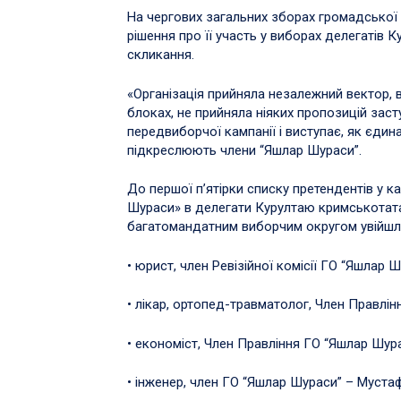
На чергових загальних зборах громадської 
рішення про її участь у виборах делегатів
скликання.
«Організація прийняла незалежний вектор, ві
блоках, не прийняла ніяких пропозицій зас
передвиборчої кампанії і виступає, як єди
підкреслюють члени “Яшлар Шураси”.
До першої п’ятірки списку претендентів у к
Шураси» в делегати Курултаю кримськотат
багатомандатним виборчим округом увійшл
• юрист, член Ревізійної комісії ГО “Яшлар 
• лікар, ортопед-травматолог, Член Правлі
• економіст, Член Правління ГО “Яшлар Шур
• інженер, член ГО “Яшлар Шураси” – Муста