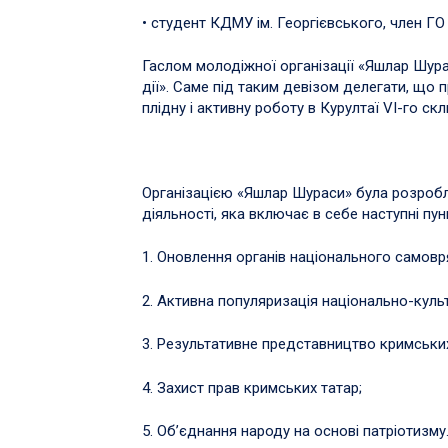
• студент КДМУ ім. Георгієвського, член Г
Гаслом молодіжної організації «Яшлар Шурас
дії». Саме під таким девізом делегати, що
плідну і активну роботу в Курултаї VI-го ск
Організацією «Яшлар Шураси» була розробл
діяльності, яка включає в себе наступні пун
1. Оновлення органів національного самовр
2. Активна популяризація національно-куль
3. Результативне представництво кримських 
4. Захист прав кримських татар;
5. Об’єднання народу на основі патріотизму