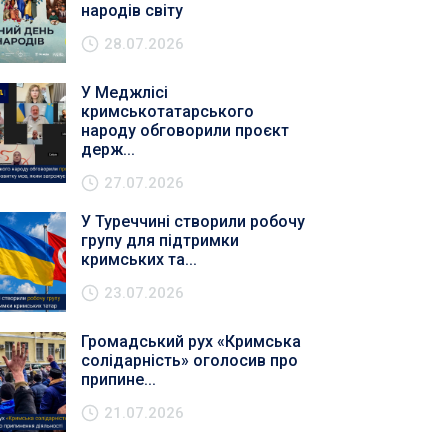
народів світу
28.07.2026
У Меджлісі
кримськотатарського
народу обговорили проєкт
держ...
27.07.2026
У Туреччині створили робочу
групу для підтримки
кримських та...
23.07.2026
Громадський рух «Кримська
солідарність» оголосив про
припине...
21.07.2026