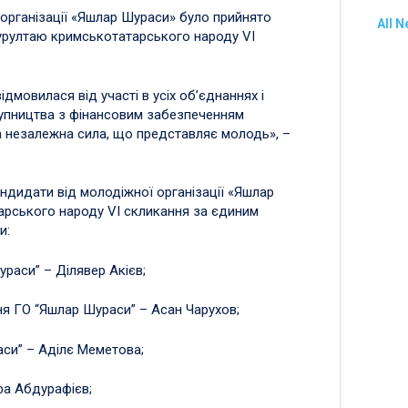
організації «Яшлар Шураси» було прийнято
All 
 Курултаю кримськотатарського народу VI
дмовилася від участі в усіх об’єднаннях і
тупництва з фінансовим забезпеченням
на незалежна сила, що представляє молодь», –
андидати від молодіжної організації «Яшлар
арського народу VI скликання за єдиним
и:
Шураси” – Ділявер Акієв;
ння ГО “Яшлар Шураси” – Асан Чарухов;
аси” – Аділє Меметова;
фа Абдурафієв;