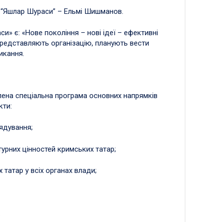
О “Яшлар Шураси” – Ельмі Шишманов.
и» є: «Нове покоління – нові ідеї – ефективні
 представляють організацію, планують вести
ликання.
ена спеціальна програма основних напрямків
кти:
ядування;
турних цінностей кримських татар;
татар у всіх органах влади;
.