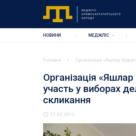
НОВИНИ
МЕДЖЛІС
Головна
Організація «Яшлар Шураси
Організація «Яшлар
участь у виборах де
скликання
21.02.2013