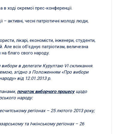
 в ході окремої прес-конференції.
ії – активні, чесні патріотичні молоді люди,
ристи, лікарі, економісти, інженери, студенти,
ій. Але всіх об’єднує патріотизм, величезна
на благо свого народу.
 вибори в делегати Курултаю VI скликання.
емою, згідно з Положенням «Про вибори
роду» від 12.01.2013 р.
планами,
початок виборчого процесу
щодо
рського народу:
есчитському регіонах – 25 лютого 2013 року;
зарському та Ічкінському регіонах – 26