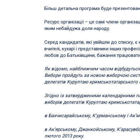
Більш детальна програма буде презентована
Ресурс організації – це самі члени організац
яким небайдужа доля народу.
Серед кандидатів, які увійшли до списку, є ю
вчителі, кухарі і представники інших профес
любов до Батьківщини, бажання працювати 
Як відомо, найближчим часом відбудуться
Вибори пройдуть за новою виборчою сист
делегатів Курултаю кримськотатарського на
Згідно із затвердженими календарними 
виборів делегатів Курултаю кримськотата
в Бахчисарайському, К’урманському і Ак’м
в Ак’ярському, Джанкойському, К’арасувба
лютого 2013 року.