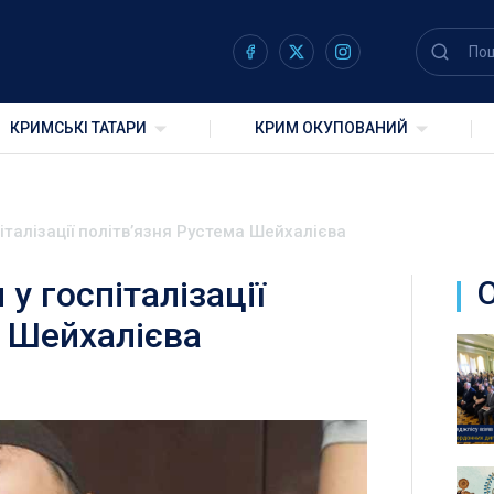
КРИМСЬКІ ТАТАРИ
КРИМ ОКУПОВАНИЙ
італізації політвʼязня Рустема Шейхалієва
у госпіталізації
а Шейхалієва