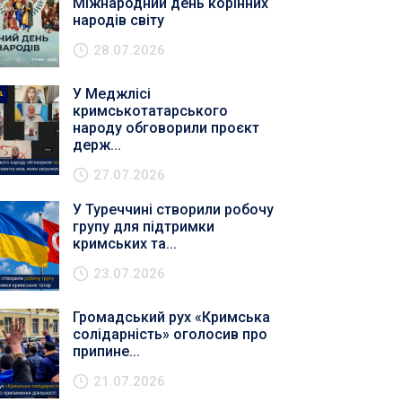
Міжнародний день корінних
народів світу
28.07.2026
У Меджлісі
кримськотатарського
народу обговорили проєкт
держ...
27.07.2026
У Туреччині створили робочу
групу для підтримки
кримських та...
23.07.2026
Громадський рух «Кримська
солідарність» оголосив про
припине...
21.07.2026