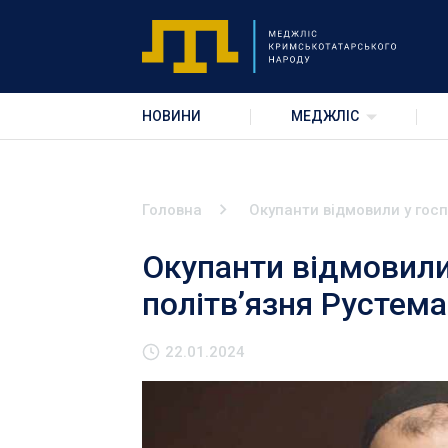
НОВИНИ
МЕДЖЛІС
Головна
Окупанти відмовили у госп
Окупанти відмовили 
політвʼязня Рустем
22.01.2024