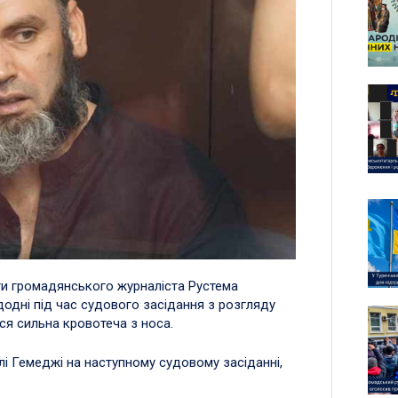
ти громадянського журналіста Рустема
додні під час судового засідання з розгляду
ся сильна кровотеча з носа.
лі Гемеджі на наступному судовому засіданні,