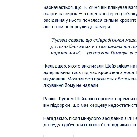
Зазначається, що 16 січня він планував взят
скарги на вирок — з відеоконференцзв’язку
засідання у нього почалася сильна кровоте
але потім повернули до камери.
“Рустем сказав, що співробітники мед
до потрібної висоти і тим самим він п
нормальним”, — розповіла Гемеджі зі с
Фельдшер, якого викликали Шейхалієву на 
артеріальний тиск під час кровотечі з носа.
відмовили. Можливості провести обстеженн
лікування йому не надали.
Раніше Рустем Шейхалієв просив тюремних 
він підозрює, що має серцеву недостатніст
Нагадаємо, після минулого засідання Лілі Ге
до суду турбували головні болі, від яких в