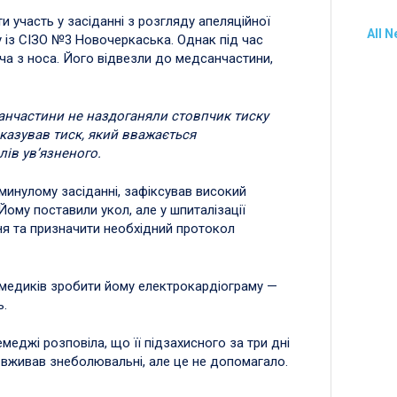
и участь у засіданні з розгляду апеляційної
All 
 із СІЗО №3 Новочеркаська. Однак під час
ча з носа. Його відвезли до медсанчастини,
санчастини не наздоганяли стовпчик тиску
оказував тиск, який вважається
лів ув’язненого.
минулому засіданні, зафіксував високий
 Йому поставили укол, але у шпиталізації
я та призначити необхідний протокол
медиків зробити йому електрокардіограму —
ь.
меджі розповіла, що її підзахисного за три дні
ін вживав знеболювальні, але це не допомагало.