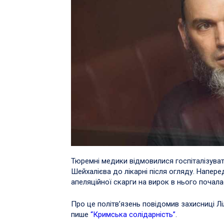
Тюремні медики відмовилися госпіталізува
Шейхалієва до лікарні після огляду. Напере
апеляційної скарги на вирок в нього почала
Про це політв’язень повідомив захисниці Лі
пише
“Кримська солідарність”
.