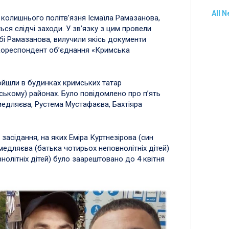
All 
колишнього політв’язня Ісмаїла Рамазанова,
ся слідчі заходи. У зв’язку з цим провели
ебі Рамазанова, вилучили якісь документи
в кореспондент об’єднання «Кримська
ойшли в будинках кримських татар
ському) районах. Було повідомлено про п’ять
Смедляєва, Рустема Мустафаєва, Бахтіяра
засідання, на яких Еміра Куртнезірова (син
Смедляєва (батька чотирьох неповнолітніх дітей)
нолітніх дітей) було заарештовано до 4 квітня