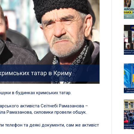
бшуки в будинках кримських татар.
арського активіста Сеїтнебі Рамазанова –
їла Рамазанова, силовики провели обшук.
и телефон та деякі документи, сам же активіст