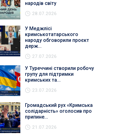
народів світу
28.07.2026
У Меджлісі
кримськотатарського
народу обговорили проєкт
держ...
27.07.2026
У Туреччині створили робочу
групу для підтримки
кримських та...
23.07.2026
Громадський рух «Кримська
солідарність» оголосив про
припине...
21.07.2026