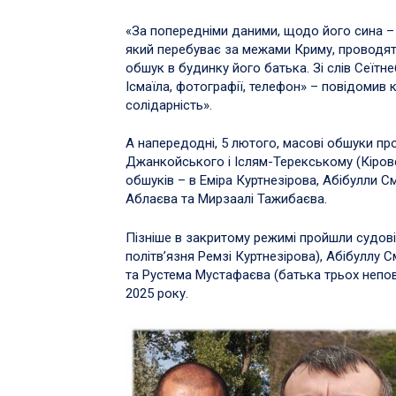
«За
попередніми даними, щодо його сина – 
який перебуває за межами Криму, проводять
обшук в будинку його батька. Зі слів Сеїтн
Ісмаїла, фотографії, телефон» – повідоми
солідарність».
А напередодні, 5 лютого, масові обшуки пр
Джанкойського і Іслям-Терекському (Кіров
обшуків – в Еміра Куртнезірова, Абібулли 
Аблаєва та Мирзаалі Тажибаєва.
Пізніше в закритому режимі пройшли судові 
політв’язня Ремзі Куртнезірова), Абібуллу 
та Рустема Мустафаєва (батька трьох непов
2025 року.