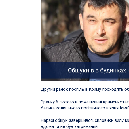
Другий ранок поспіль в Криму проходять о
Зранку 6 лютого в помешканні кримськотат
батька колишнього політичного вʼязня Ісма
Наразі обшук завершився, силовики вилучил
вдома та не був затриманий.