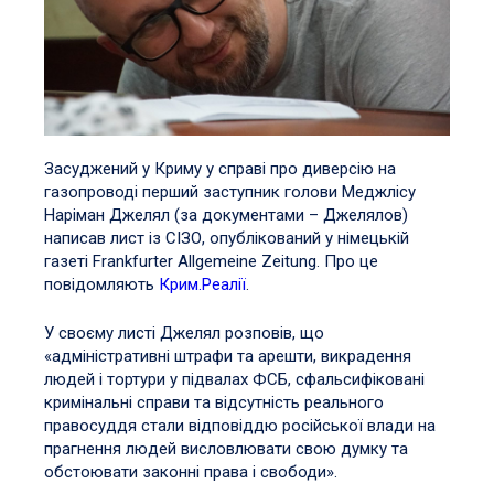
Засуджений у Криму у справі про диверсію на
газопроводі перший заступник голови Меджлісу
Наріман Джелял (за документами – Джелялов)
написав лист із СІЗО, опублікований у німецькій
газеті Frankfurter Allgemeine Zeitung. Про це
повідомляють
Крим.Реалії
.
У своєму листі Джелял розповів, що
«адміністративні штрафи та арешти, викрадення
людей і тортури у підвалах ФСБ, сфальсифіковані
кримінальні справи та відсутність реального
правосуддя стали відповіддю російської влади на
прагнення людей висловлювати свою думку та
обстоювати законні права і свободи».