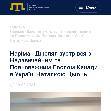
Меню
Головна
Наріман Джелял зустрівся з Надзвичайним
та Повноважним Послом Канади в Україні
Наталкою Цмоць
Наріман Джелял зустрівся з
Надзвичайним та
Повноважним Послом Канади
в Україні Наталкою Цмоць
19.08.2024