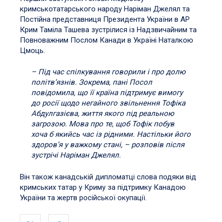
кримськотатарського народу Наріман Джелял та
Постійна представниця Президента України в АР
Крим Таміла Ташева зустрілися із Надзвичайним та
Повноважним Послом Канади в Україні Наталкою
Цмоць.
– Під час спілкування говорили і про долю
політвʼязнів. Зокрема, пані Посол
повідомила, що її країна підтримує вимогу
до росії щодо негайного звільнення Тофіка
Абдулгазієва, життя якого під реальною
загрозою. Мова про те, щоб Тофік побув
хоча б якийсь час із рідними. Настільки його
здоровʼя у важкому стані, – розповів після
зустрічі Наріман Джелял.
Він також канадській дипломатці слова подяки від
кримських татар у Криму за підтримку Канадою
України та жертв російської окупації.