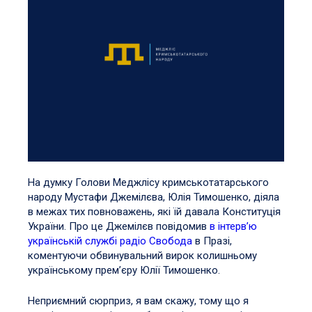
На думку Голови Меджлісу кримськотатарського
народу Мустафи Джемілєва, Юлія Тимошенко, діяла
в межах тих повноважень, які їй давала Конституція
України. Про це Джемілєв повідомив
в інтерв’ю
українській службі радіо Свобода
в Празі,
коментуючи обвинувальний вирок колишньому
українському прем’єру Юлії Тимошенко.
Неприємний сюрприз, я вам скажу, тому що я