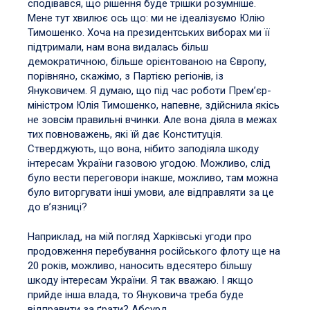
сподівався, що рішення буде трішки розумніше.
Мене тут хвилює ось що: ми не ідеалізуємо Юлію
Тимошенко. Хоча на президентських виборах ми її
підтримали, нам вона видалась більш
демократичною, більше орієнтованою на Європу,
порівняно, скажімо, з Партією регіонів, із
Януковичем. Я думаю, що під час роботи Прем’єр-
міністром Юлія Тимошенко, напевне, здійснила якісь
не зовсім правильні вчинки. Але вона діяла в межах
тих повноважень, які їй дає Конституція.
Стверджують, що вона, нібито заподіяла шкоду
інтересам України газовою угодою. Можливо, слід
було вести переговори інакше, можливо, там можна
було виторгувати інші умови, але відправляти за це
до в’язниці?
Наприклад, на мій погляд Харківські угоди про
продовження перебування російського флоту ще на
20 років, можливо, наносить вдесятеро більшу
шкоду інтересам України. Я так вважаю. І якщо
прийде інша влада, то Януковича треба буде
відправити за ґрати? Абсурд.