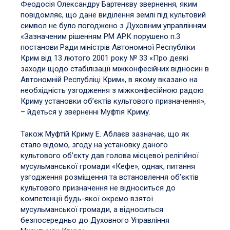
Феодосія Олександру Бартенєву звернення, яким
повідомляє, що дане виділення землі під культовий
символ не було погоджено з Духовним управлінням.
«Зазначеним рішенням РМ АРК порушено п.3
постанови Ради міністрів Автономної Республіки
Крим від 13 лютого 2001 року № 33 «Про деякі
заходи щодо стабілізації міжконфесійних відносин в
Автономній Республіці Крим», в якому вказано на
необхідність узгодження з міжконфесійною радою
Криму установки об’єктів культового призначення»,
– йдеться у зверненні Муфтія Криму.
Також Муфтій Криму Е. Аблаєв зазначає, що як
стало відомо, згоду на установку даного
культового об’єкту дав голова місцевої релігійної
мусульманської громади «Кефе», однак, питання
узгодження розміщення та встановлення об’єктів
культового призначення не відноситься до
компетенції будь-якої окремо взятої
мусульманської громади, а відноситься
безпосередньо до Духовного Управління