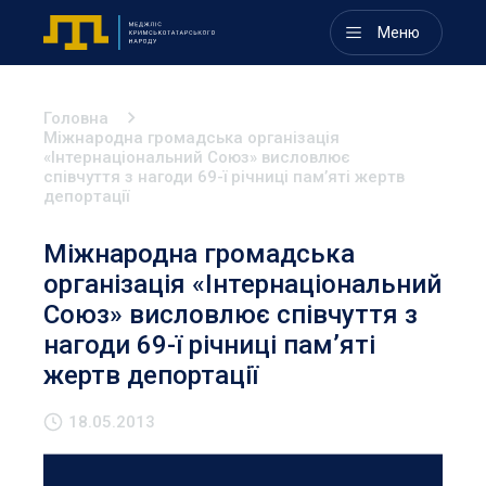
Меню
Головна
Міжнародна громадська організація
«Інтернаціональний Союз» висловлює
співчуття з нагоди 69-ї річниці пам’яті жертв
депортації
Міжнародна громадська
організація «Інтернаціональний
Союз» висловлює співчуття з
нагоди 69-ї річниці пам’яті
жертв депортації
18.05.2013