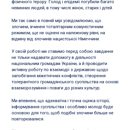
фізичного терору. Голод і епідемії погубили багато
невинних людей, в тому числі жінок, старих і дітей.
Ми так само в повній мірі усвідомлюємо, що
злочини, вчинені тоталітарним комуністичним
режимом, ще не оцінені на належному рівні, на
відміну від злочинів нацистської Німеччини.
У своїй роботі ми ставимо перед собою завдання
не тільки надавати допомогу в діяльності
національним громадам України, а й проводити
активну роботу по взаємодії з державою щодо
запобігання міжетнічних конфліктів, створення
толерантного громадянського суспільства на основі
взаєморозуміння і поваги до різних культур.
Ми впевнені, що адекватна і точна оцінка історії,
інформування суспільства і особливо молоді буде
основою для того, щоб подібні злочини більше не
повторювалися.