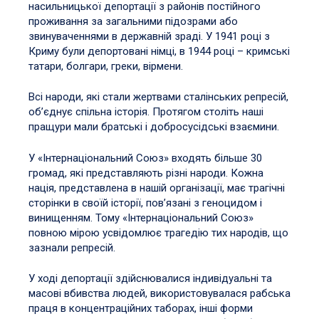
насильницької депортації з районів постійного
проживання за загальними підозрами або
звинуваченнями в державній зраді. У 1941 році з
Криму були депортовані німці, в 1944 році – кримські
татари, болгари, греки, вірмени.
Всі народи, які стали жертвами сталінських репресій,
об’єднує спільна історія. Протягом століть наші
пращури мали братські і добросусідські взаємини.
У «Інтернаціональний Союз» входять більше 30
громад, які представляють різні народи. Кожна
нація, представлена в нашій організації, має трагічні
сторінки в своїй історії, пов’язані з геноцидом і
винищенням. Тому «Інтернаціональний Союз»
повною мірою усвідомлює трагедію тих народів, що
зазнали репресій.
У ході депортації здійснювалися індивідуальні та
масові вбивства людей, використовувалася рабська
праця в концентраційних таборах, інші форми