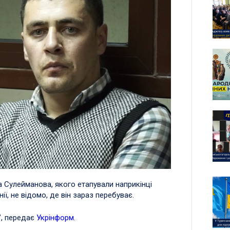
а Сулейманова, якого етапували наприкінці
ї, не відомо, де він зараз перебуває.
”, передає
Укрінформ
.