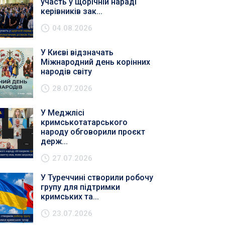
участь у щорічній нараді
керівників зак...
04.08.2026
У Києві відзначать
Міжнародний день корінних
народів світу
28.07.2026
У Меджлісі
кримськотатарського
народу обговорили проєкт
держ...
27.07.2026
У Туреччині створили робочу
групу для підтримки
кримських та...
23.07.2026