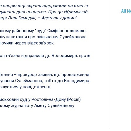
наприкінці серпня відправили на етап із
All 
дження досі невідоме. Про це «Кримській
ця Ліля Гемеджі, – йдеться у дописі.
ичному районному “суді” Сімферополя мало
янути питання про звільнення Сулейманова
лючили через відеозв’язок.
олітв’язня відправили до Володимира, проте
сідання – прокурор заявив, що провадження
ебування Сулейманова, тобто до Володимира.
ошується у повідомленні.
йськовий суд у Ростові-на-Дону (Росія)
кому журналісту Амету Сулейманову.