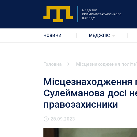
НОВИНИ
МЕДЖЛІС
Головна
Місцезнаходження політвʼ
Місцезнаходження п
Сулейманова досі н
правозахисники
28.09.2023