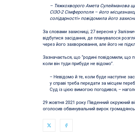
– Тяжкохворого Амета Сулейманова ще 
СІЗО-2 Сімферополя – його місцезнахо
солідарності» повідомила його захисни
За словами захисниці, 27 вересня у Залізн
відбутися засідання, де планувалося розгл
через його захворювання, але його не підк
Зазначається, що “родині повідомили, що п
коли він туди прибуде не відомо”.
– Невідомо й те, коли буде наступне за
у справі треба передати за місцем пер
Суд із цією вимогою погодився, – нагол
29 жовтня 2021 року Південний окружний ві
оголосив обвинувальний вирок громадянсь