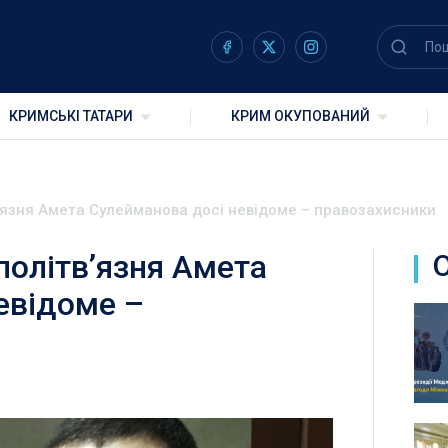
КРИМСЬКІ ТАТАРИ
КРИМ ОКУПОВАНИЙ
язня Амета Сулейманова досі невідоме – правозахисники
олітвʼязня Амета
евідоме –