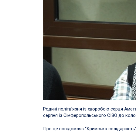
Родині політв’язня із хворобою серця Амет
серпня із Сімферопольського СІЗО до колоні
Про це повідомляє “Кримська солідарність