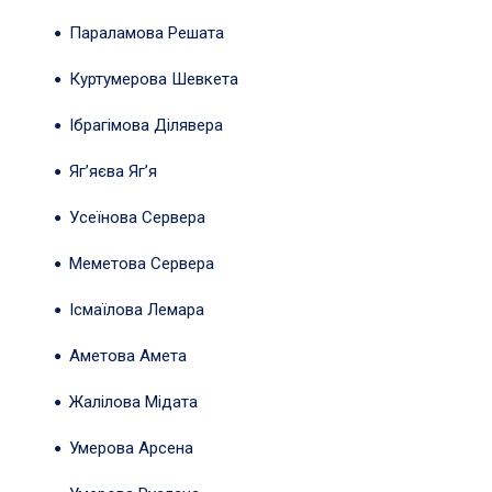
Параламова Решата
Куртумерова Шевкета
Ібрагімова Ділявера
Яг’яєва Яг’я
Усеїнова Сервера
Меметова Сервера
Ісмаїлова Лемара
Аметова Амета
Жалілова Мідата
Умерова Арсена