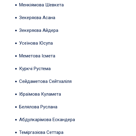
Менкіямова Шевкета
Зекеряєва Асана
Зекеряєва Айдера
Усеїнова Юсупа
Меметова Ісмета
Куркчі Рустема
Сейдаметова Сейтхаліля
Ібраїмова Куламета
Белялова Руслана
Абдулкарімова Ескандера
Теміргазієва Сеттара