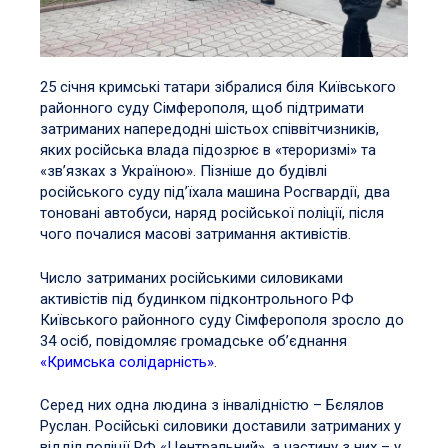
25 січня кримські татари зібралися біля Київського
районного суду Сімферополя, щоб підтримати
затриманих напередодні шістьох співвітчизників,
яких російська влада підозрює в «тероризмі» та
«зв’язках з Україною». Пізніше до будівлі
російського суду під’їхала машина Росгвардії, два
тоновані автобуси, наряд російської поліції, після
чого почалися масові затримання активістів.
Число затриманих російськими силовиками
активістів під будинком підконтрольного РФ
Київського районного суду Сімферополя зросло до
34 осіб, повідомляє громадське об’єднання
«Кримська солідарність»
.
Серед них одна людина з інвалідністю – Бєлялов
Руслан. Російські силовики доставили затриманих у
відділ поліції РФ «Центральний», а частину з них – у