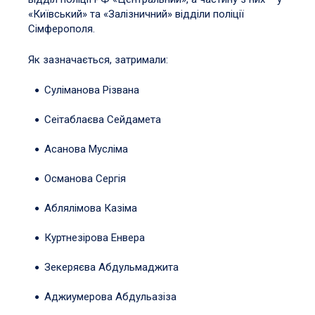
«Київський» та «Залізничний» відділи поліції
Сімферополя.
Як зазначається, затримали:
Суліманова Різвана
Сеітаблаєва Сейдамета
Асанова Мусліма
Османова Сергія
Аблялімова Казіма
Куртнезірова Енвера
Зекеряєва Абдульмаджита
Аджиумерова Абдульазіза