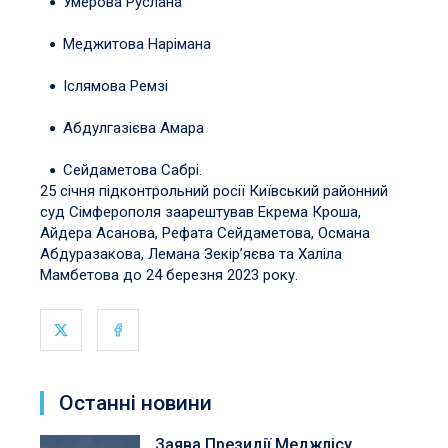
Умерова Руслана
Меджитова Нарімана
Іслямова Ремзі
Абдулгазієва Амара
Сейдаметова Сабрі.
25 січня підконтрольний росії Київський районний
суд Сімферополя заарештував Екрема Кроша,
Айдера Асанова, Рефата Сейдаметова, Османа
Абдуразакова, Лемана Зекір’яєва та Халіла
Мамбетова до 24 березня 2023 року.
Останні новини
Заява Президії Меджлісу