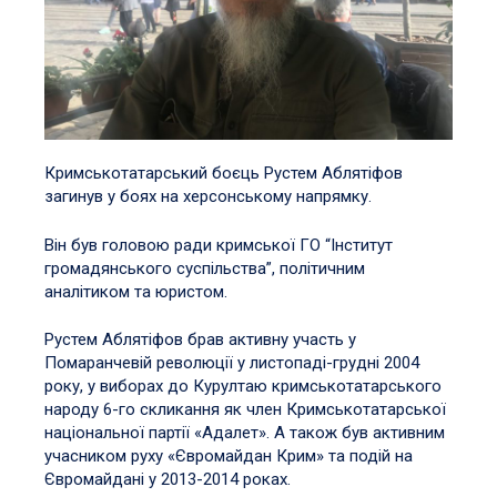
Кримськотатарський боєць Рустем Аблятіфов
загинув у боях на херсонському напрямку.
Він був головою ради кримської ГО “Інститут
громадянського суспільства”, політичним
аналітиком та юристом.
Рустем Аблятіфов брав активну участь у
Помаранчевій революції у листопаді-грудні 2004
року, у виборах до Курултаю кримськотатарського
народу 6-го скликання як член Кримськотатарської
національної партії «Адалет». А також був активним
учасником руху «Євромайдан Крим» та подій на
Євромайдані у 2013-2014 роках.