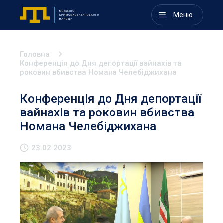
Меню
Головна
Конференція до Дня депортації вайнахів та
роковин вбивства Номана Челебіджихана
Конференція до Дня депортації
вайнахів та роковин вбивства
Номана Челебіджихана
23.02.2023