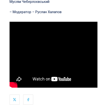
Муслім Чеберлоєвський
– Модератор – Руслан Халапов