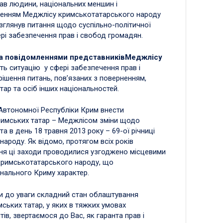
рав людини, національних меншин і
ерненням Меджлісу кримськотатарського народу
озглянув питання щодо суспільно-політичної
ері забезпечення прав і свобод громадян.
 за повідомленнями представників
Меджлісу
ь ситуацію у сфері забезпечення прав і
рішення питань, пов’язаних з поверненням,
ар та осіб інших національностей.
Автономної Республіки Крим внести
римських татар – Меджлісом зміни щодо
 в день 18 травня 2013 року – 69-ої річниці
ароду. Як відомо, протягом всіх років
ння ці заходи проводилися узгоджено місцевими
кримськотатарського народу, що
нального Криму характер.
и до уваги складний стан облаштування
ських татар, у яких в тяжких умовах
в, звертаємося до Вас, як гаранта прав і