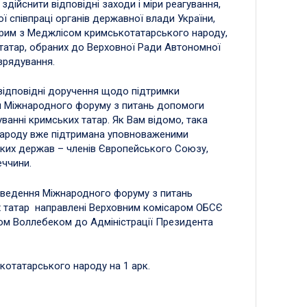
дійснити відповідні заходи і міри реагування,
ої співпраці органів державної влади України,
Крим з Меджлісом кримськотатарського народу,
татар, обраних до Верховної Ради Автономної
врядування.
 відповідні доручення щодо підтримки
ня Міжнародного форуму з питань допомоги
анні кримських татар. Як Вам відомо, така
народу вже підтримана уповноваженими
ких держав – членів Європейського Союзу,
еччини.
роведення Міжнародного форуму з питань
х татар направлені Верховним комісаром ОБСЄ
ом Воллебеком до Адміністрації Президента
котатарського народу на 1 арк.