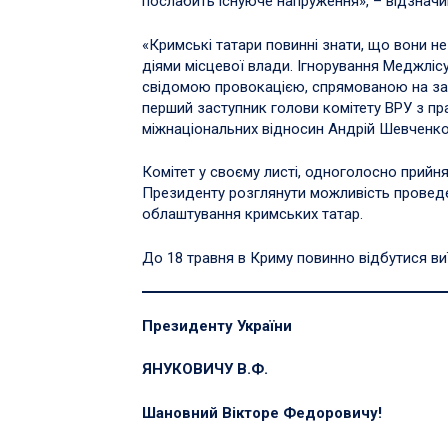
послабить існуюче напруження», – відзнач
«Кримські татари повинні знати, що вони н
діями місцевої влади. Ігнорування Меджлі
свідомою провокацією, спрямованою на заг
перший заступник голови комітету ВРУ з пр
міжнаціональних відносин Андрій Шевченко
Комітет у своєму листі, одноголосно прийн
Президенту розглянути можливість проведе
облаштування кримських татар.
До 18 травня в Криму повинно відбутися ви
Президенту України
ЯНУКОВИЧУ В.Ф.
Шановний Вікторе Федоровичу!