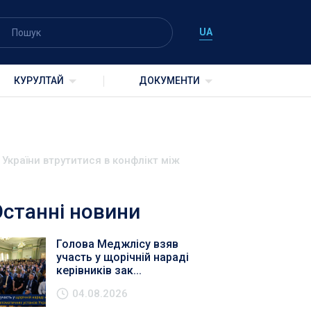
UA
КУРУЛТАЙ
ДОКУМЕНТИ
України втрутитися в конфлікт між
Останні новини
Голова Меджлісу взяв
участь у щорічній нараді
керівників зак...
04.08.2026