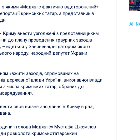
но з якими «Меджліс фактично відсторонений»
депортації кримських татар, а представників
ди.
All 
и Криму внести узгоджені з представницьким
іни до плану проведення траурних заходів
 – йдеться у Зверненні, ініціатором якого
кого народу, народний депутат України
ням «вжити заходів, спрямованих на
ганів державної влади України, виконавчої влади
 з числа кримських татар, обраних до
амоврядування».
ести своє виїзне засідання в Криму в разі,
вана.
 людини і голова Меджлісу Мустафа Джемілєв
лади розколоти кримськотатарський