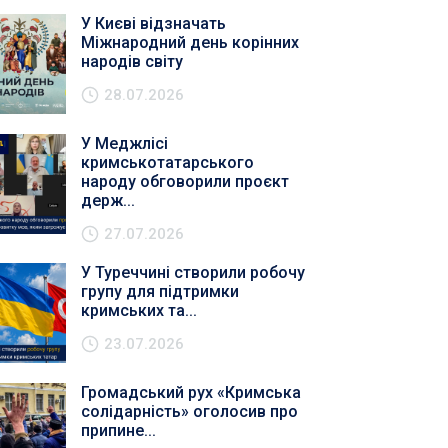
У Києві відзначать
Міжнародний день корінних
народів світу
28.07.2026
У Меджлісі
кримськотатарського
народу обговорили проєкт
держ...
27.07.2026
У Туреччині створили робочу
групу для підтримки
кримських та...
23.07.2026
Громадський рух «Кримська
солідарність» оголосив про
припине...