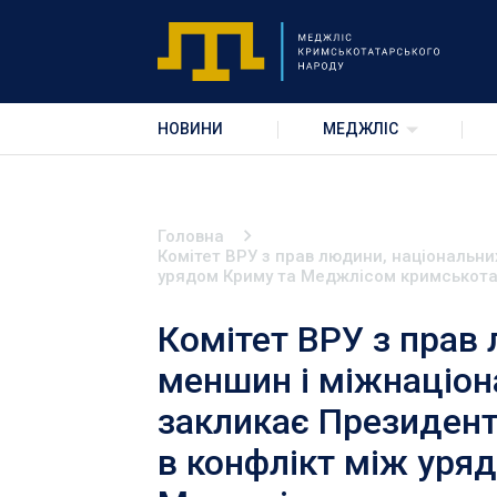
НОВИНИ
МЕДЖЛІС
Головна
Комітет ВРУ з прав людини, національни
урядом Криму та Меджлісом кримськота
Комітет ВРУ з прав
меншин і міжнаціон
закликає Президент
в конфлікт між уря