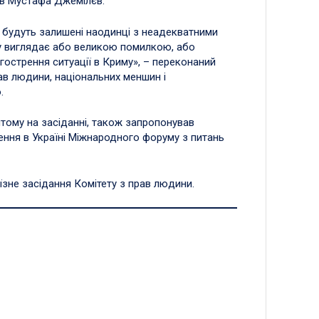
ив Мустафа Джемілєв.
е будуть залишені наодинці з неадекватними
су виглядає або великою помилкою, або
острення ситуації в Криму», – переконаний
ав людини, національних меншин і
.
ятому на засіданні, також запропонував
ння в Україні Міжнародного форуму з питань
їзне засідання Комітету з прав людини.