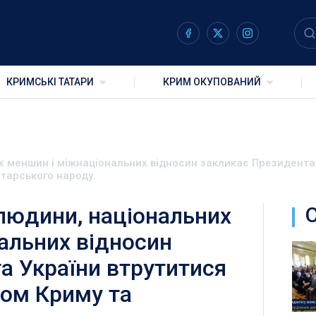
КРИМСЬКІ ТАТАРИ
КРИМ ОКУПОВАНИЙ
х меншин і міжнаціональних відносин закликає Президента 
тарського народу.
 людини, національних
альних відносин
а України втрутитися
дом Криму та