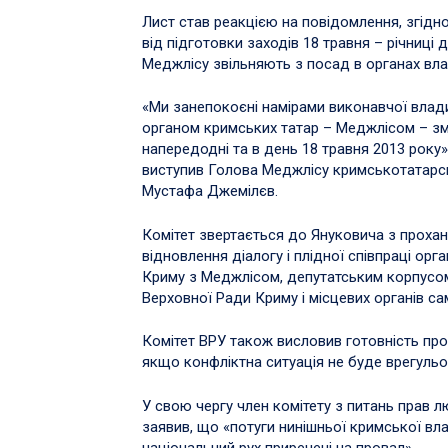
Лист став реакцією на повідомлення, згід
від підготовки заходів 18 травня – річниці 
Меджлісу звільняють з посад в органах вла
«Ми занепокоєні намірами виконавчої влад
органом кримських татар – Меджлісом – зм
напередодні та в день 18 травня 2013 року»,
виступив Голова Меджлісу кримськотатарсь
Мустафа Джемілєв.
Комітет звертається до Януковича з прохан
відновлення діалогу і плідної співпраці ор
Криму з Меджлісом, депутатським корпусом
Верховної Ради Криму і місцевих органів с
Комітет ВРУ також висловив готовність пров
якщо конфліктна ситуація не буде врегульо
У свою чергу член комітету з питань прав
заявив, що «потуги нинішньої кримської в
національний рух приречені на провал».