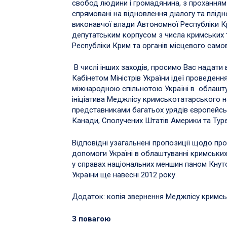
свобод людини і громадянина, з проханням з
спрямовані на відновлення діалогу та плідн
виконавчої влади Автономної Республіки 
депутатським корпусом з числа кримських 
Республіки Крим та органів місцевого само
В числі інших заходів, просимо Вас надати
Кабінетом Міністрів України ідеї проведен
міжнародною спільнотою Україні в облаштув
ініціатива Меджлісу кримськотатарського 
представниками багатьох урядів європейсь
Канади, Сполучених Штатів Америки та Тур
Відповідні узагальнені пропозиції щодо п
допомоги Україні в облаштуванні кримськи
у справах національних меншин паном Кнут
України ще навесні 2012 року.
Додаток: копія звернення Меджлісу кримсь
З повагою