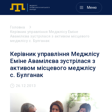
Меню
Головна
Керівник управління Меджлісу Еміне
Авамілєва зустрілася з активом місцевого
меджлісу с. Булганак
Керівник управління Меджлісу
Еміне Авамілєва зустрілася з
активом місцевого меджлісу
с. Булганак
26.12.2013