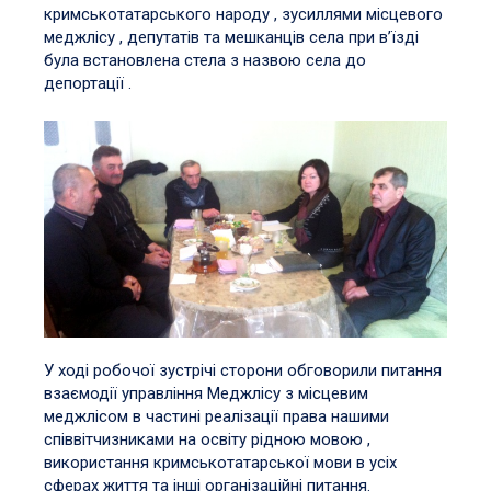
кримськотатарського народу , зусиллями місцевого
меджлісу , депутатів та мешканців села при в’їзді
була встановлена стела з назвою села до
депортації .
У ході робочої зустрічі сторони обговорили питання
взаємодії управління Меджлісу з місцевим
меджлісом в частині реалізації права нашими
співвітчизниками на освіту рідною мовою ,
використання кримськотатарської мови в усіх
сферах життя та інші організаційні питання.