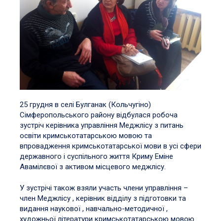
25 грудня в селі Булганак (Кольчугіно)
Сімферопольського району відбулася робоча
зустріч керівника управління Меджлісу з питань
освіти кримськотатарською мовою та
впровадження кримськотатарської мови в усі сфери
державного і суспільного життя Криму Еміне
Авамілєвої з активом місцевого меджлісу.
У зустрічі також взяли участь члени управління –
член Меджлісу , керівник відділу з підготовки та
видання наукової , навчально-методичної ,
художньої літератури кримськотатарською мовою