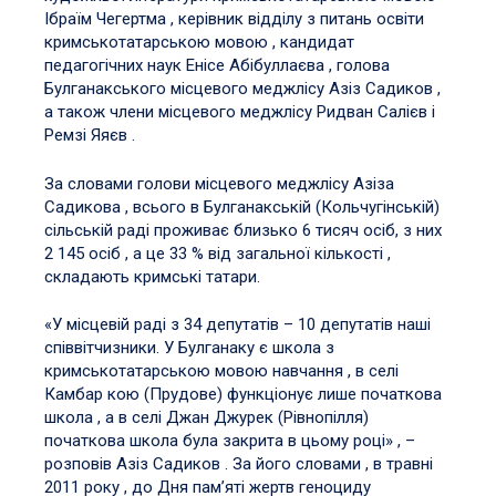
Ібраїм Чегертма , керівник відділу з питань освіти
кримськотатарською мовою , кандидат
педагогічних наук Енісе Абібуллаєва , голова
Булганакського місцевого меджлісу Азіз Садиков ,
а також члени місцевого меджлісу Ридван Салієв і
Ремзі Яяєв .
За словами голови місцевого меджлісу Азіза
Садикова , всього в Булганакській (Кольчугінській)
сільській раді проживає близько 6 тисяч осіб, з них
2 145 осіб , а це 33 % від загальної кількості ,
складають кримські татари.
«У місцевій раді з 34 депутатів – 10 депутатів наші
співвітчизники. У Булганаку є школа з
кримськотатарською мовою навчання , в селі
Камбар кою (Прудове) функціонує лише початкова
школа , а в селі Джан Джурек (Рівнопілля)
початкова школа була закрита в цьому році» , –
розповів Азіз Садиков . За його словами , в травні
2011 року , до Дня пам’яті жертв геноциду