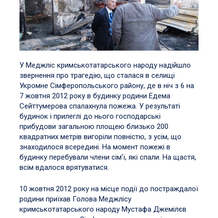
У Меджліс кримськотатарського народу надійшло
звернення про трагедію, що сталася в селищі
Укромне Сімферопольського району, де в ніч з 6 на
7 жовтня 2012 року в будинку родини Едема
Сейттумерова спалахнула пожежа. У результаті
будинок і прилеглі до нього господарські
прибудови загальною площею близько 200
квадратних метрів вигоріли повністю, з усім, що
знаходилося всередині. На момент пожежі в
будинку перебували члени сім’ї, які спали. На щастя,
всім вдалося врятуватися.
10 жовтня 2012 року на місце події до постраждалої
родини приїхав Голова Меджлісу
кримськотатарського народу Мустафа Джемілєв