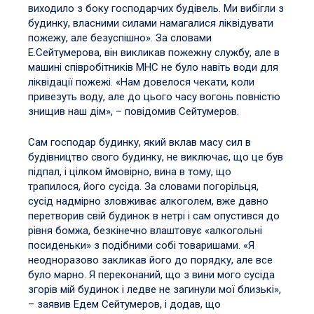
виходило з боку господарчих будівель. Ми вибігли з
будинку, власними силами намагалися ліквідувати
пожежу, але безуспішно». За словами
Е.Сейтумерова, він викликав пожежну службу, але в
машині співробітників МНС не було навіть води для
ліквідації пожежі. «Нам довелося чекати, коли
привезуть воду, але до цього часу вогонь повністю
знищив наш дім», – повідомив Сейтумеров.
Сам господар будинку, який вклав масу сил в
будівництво свого будинку, не виключає, що це був
підпал, і цілком ймовірно, вина в тому, що
трапилося, його сусіда. За словами погорільця,
сусід надмірно зловживає алкоголем, вже давно
перетворив свій будинок в нетрі і сам опустився до
рівня бомжа, безкінечно влаштовує «алкогольні
посиденьки» з подібними собі товаришами. «Я
неодноразово закликав його до порядку, але все
було марно. Я переконаний, що з вини мого сусіда
згорів мій будинок і ледве не загинули мої близькі»,
– заявив Едем Сейтумеров, і додав, що