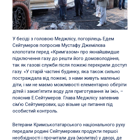
У бесіді з головою Меджлісу, погорілець Едем
Сейтумеров попросив Мустафу Джемілєва
клопотати перед «Кримгазом» про якнайшвидше
підключення газу до решти його домоволодіння,
так як газові служби після пожежі перекрили доступ
газу. «У старій частині будинку, яка також сильно
постраждала від пожежі, з нами живуть маленькі
діти, і ми не маємо можливості елементарно обігріти
дітей і закип’ятити воду для приготування їм їжі», –
пояснив Е.Сейтумеров. Глава Меджлісу запевнив
сім’ю Сейтумерових, що візьме це питання під
особистий контроль.
Ветерани Кримськотатарського національного руху
передали родині Сейтумерових продукти першої
необхідності і прочитали дуа (молитву) у дворі, де