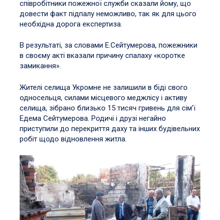
співробітники пожежної служби сказали йому, що
довести факт підпалу неможливо, так як для цього
необхідна дорога експертиза.
В результаті, за словами Е.Сейтумерова, пожежники
в своєму акті вказали причину спалаху «коротке
замикання».
Жителі селища Укромне не залишили в біді свого
односельця, силами місцевого меджлісу і активу
селища, зібрано близько 15 тисяч гривень для сім’ї
Едема Сейтумерова. Родичі і друзі негайно
приступили до перекриття даху та інших будівельних
робіт щодо відновлення житла.