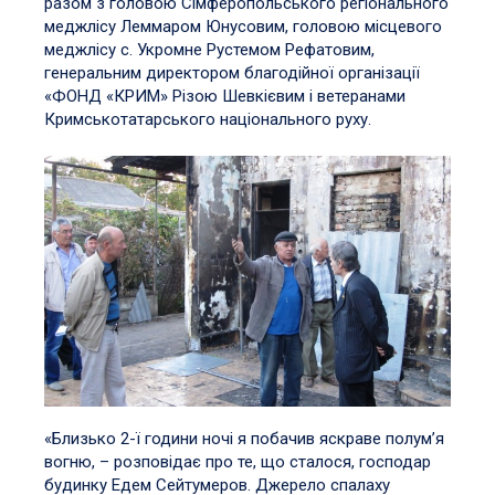
разом з головою Сімферопольського регіонального
меджлісу Леммаром Юнусовим, головою місцевого
меджлісу с. Укромне Рустемом Рефатовим,
генеральним директором благодійної організації
«ФОНД «КРИМ» Різою Шевкієвим і ветеранами
Кримськотатарського національного руху.
«Близько 2-ї години ночі я побачив яскраве полум’я
вогню, – розповідає про те, що сталося, господар
будинку Едем Сейтумеров. Джерело спалаху