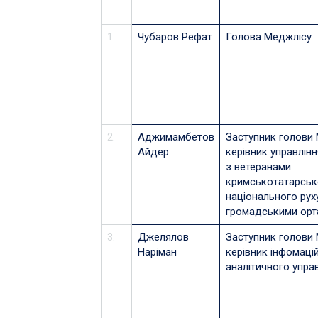
1.
Чубаров Рефат
Голова Меджлісу
2.
Аджимамбетов
Заступник голови 
Айдер
керівник управління
з ветеранами
кримськотатарськ
національного руху
громадськими орт
3.
Джелялов
Заступник голови 
Наріман
керівник інфомаці
аналітичного упра