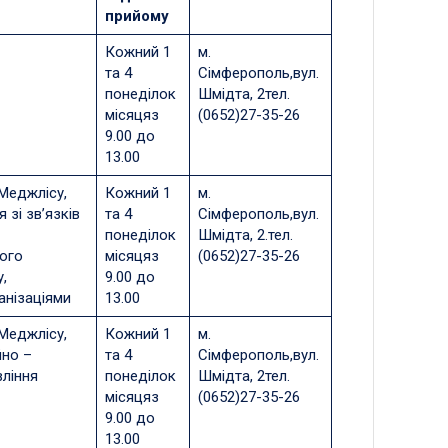
прийому
Кожний 1
м.
та 4
Сімферополь,вул.
понеділок
Шмідта, 2тел.
місяцяз
(0652)27-35-26
9.00 до
13.00
Меджлісу,
Кожний 1
м.
 зі зв’язків
та 4
Сімферополь,вул.
понеділок
Шмідта, 2.тел.
ого
місяцяз
(0652)27-35-26
,
9.00 до
анізаціями
13.00
Меджлісу,
Кожний 1
м.
йно –
та 4
Сімферополь,вул.
вління
понеділок
Шмідта, 2тел.
місяцяз
(0652)27-35-26
9.00 до
13.00