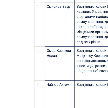
4.
Смирнов Заур
Заступник голови 
керівник Управлінн
з органами націон
самоуправління, д
виконавчої влади 
місцевими органа
самоуправління, д
рад всіх рівнів
5.
Омер Киримли
Заступник голови
Аслан
Меджлісу,Керівник
зовнішньоекономіч
інвестицій, розвит
національної екон
6.
Чийгоз Ахтем
Заступник голови