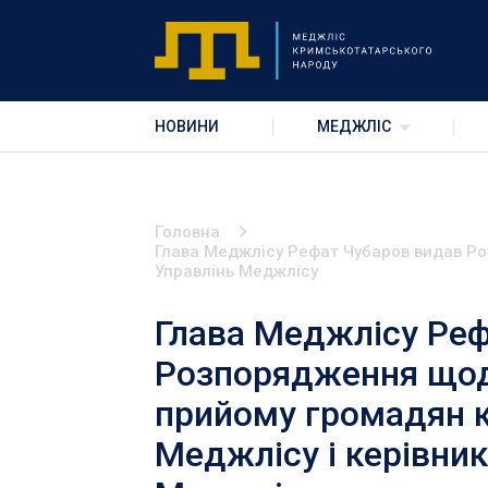
НОВИНИ
МЕДЖЛІС
Головна
Глава Меджлісу Рефат Чубаров видав Ро
Управлінь Меджлісу
Глава Меджлісу Реф
Розпорядження щодо
прийому громадян 
Меджлісу і керівни