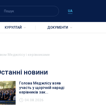
UA
КУРУЛТАЙ
ДОКУМЕНТИ
вом Меджлісу і керівниками
Останні новини
Голова Меджлісу взяв
участь у щорічній нараді
керівників зак...
04.08.2026