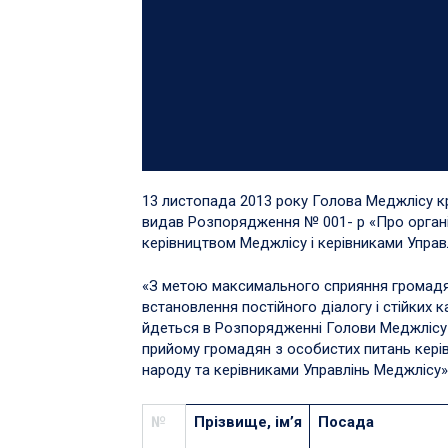
13 листопада 2013 року Голова Меджлісу 
видав Розпорядження № 001- р «Про орган
керівництвом Меджлісу і керівниками Управ
«З метою максимального сприяння громадян
встановлення постійного діалогу і стійких к
йдеться в Розпорядженні Голови Меджлісу ,
прийому громадян з особистих питань кер
народу та керівниками Управлінь Меджлісу»
№
Прізвище, ім
’
я
Посада