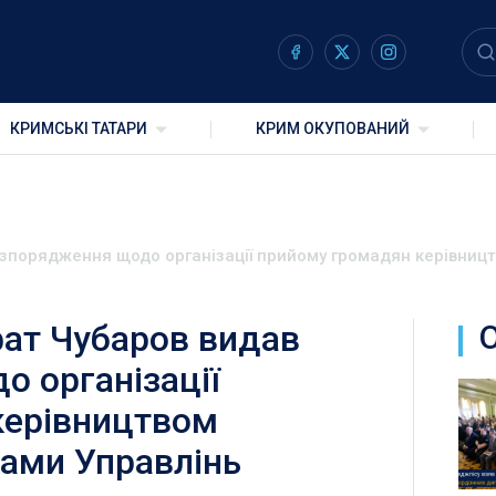
КРИМСЬКІ ТАТАРИ
КРИМ ОКУПОВАНИЙ
зпорядження щодо організації прийому громадян керівницт
ат Чубаров видав
 організації
керівництвом
ками Управлінь