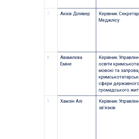
7.
Акієв Ділявер
Керівник Секретар
Меджлісу
8.
Авамілєва
Керівник Управлінн
Еміне
освіти кримськот
мовою та запров
кримськотатарсько
сфери державного
громадського жит
9.
Хамзін Алі
Керівник Управлінн
зв’язків