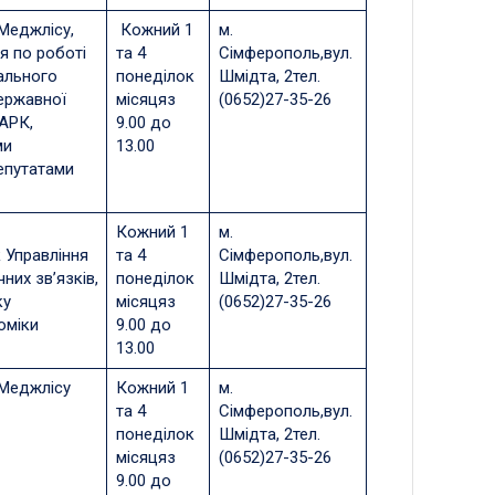
Меджлісу,
Кожний 1
м.
я по роботі
та 4
Сімферополь,вул.
ального
понеділок
Шмідта, 2тел.
ержавної
місяцяз
(0652)27-35-26
АРК,
9.00 до
ми
13.00
епутатами
Кожний 1
м.
 Управління
та 4
Сімферополь,вул.
них зв’язків,
понеділок
Шмідта, 2тел.
ку
місяцяз
(0652)27-35-26
оміки
9.00 до
13.00
 Меджлісу
Кожний 1
м.
та 4
Сімферополь,вул.
понеділок
Шмідта, 2тел.
місяцяз
(0652)27-35-26
9.00 до