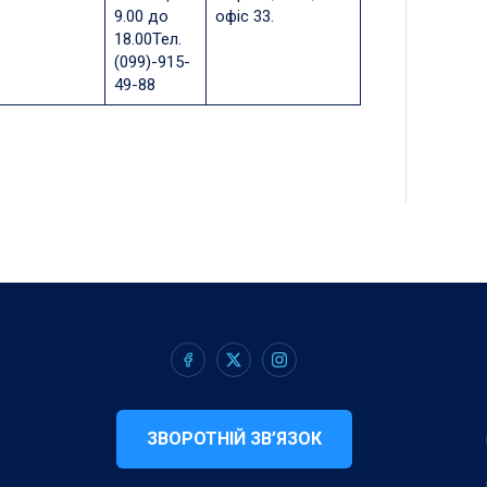
9.00 до
офіс 33.
18.00Тел.
(099)-915-
49-88
ЗВОРОТНІЙ ЗВ’ЯЗОК