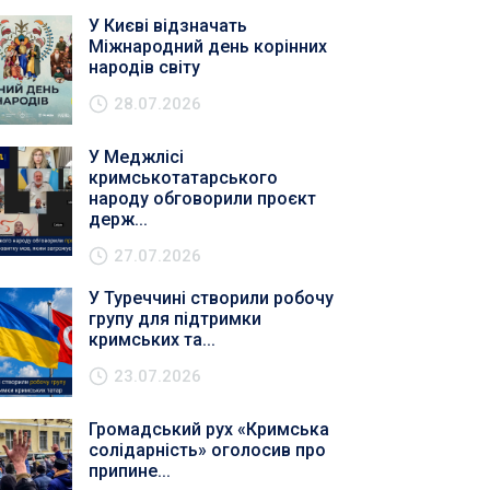
У Києві відзначать
Міжнародний день корінних
народів світу
28.07.2026
У Меджлісі
кримськотатарського
народу обговорили проєкт
держ...
27.07.2026
У Туреччині створили робочу
групу для підтримки
кримських та...
23.07.2026
Громадський рух «Кримська
солідарність» оголосив про
припине...