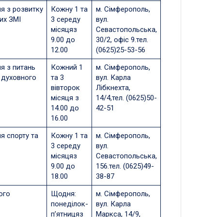
ня з розвитку
Кожну 1 та
м. Сімферополь,
их ЗМІ
3 середу
вул.
місяцяз
Севастопольська,
9.00 до
30/2, офіс 9.тел.
12.00
(0625)25-53-56
я з питань
Кожний 1
м. Сімферополь,
а духовного
та 3
вул. Карла
вівторок
Лібкнехта,
місяця з
14/4,тел. (0625)50-
14.00 до
42-51
16.00
я спорту та
Кожну 1 та
м. Сімферополь,
3 середу
вул.
місяцяз
Севастопольська,
9.00 до
156.тел. (0625)49-
18.00
38-87
ого
Щодня:
м. Сімферополь,
понеділок-
вул. Карла
п’ятницяз
Маркса, 14/9,