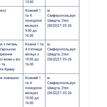
13.00
іату
Кожний 1
м.
та 4
Сімферополь,вул.
понеділок
Шмідта, 2тел.
місяцяз
(0652)27-35-26
9.00 до
16.00
я з питань
Кожна 1 та
м.
атарською
4 п’ятниця
Сімферополь,вул.
адження
місяця з
Шмідта, 2тел.
ї мови у всі
10.00 до
(0652)27-35-26
 та
16.00
тя Криму
я зовнішніх
Кожний 1
м.
та 4
Сімферополь,вул.
понеділок
Шмідта, 2тел.
місяцяз
(0652)27-35-26
10.00 до
16.00