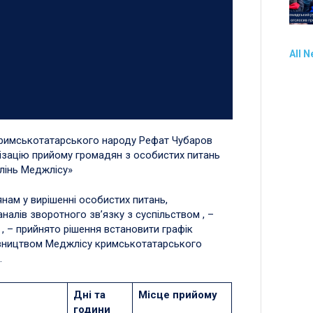
All 
кримськотатарського народу Рефат Чубаров
ізацію прийому громадян з особистих питань
лінь Меджлісу»
ам у вирішенні особистих питань,
аналів зворотного зв’язку з суспільством , –
 – прийнято рішення встановити графік
івництвом Меджлісу кримськотатарського
.
Дні та
Місце прийому
години