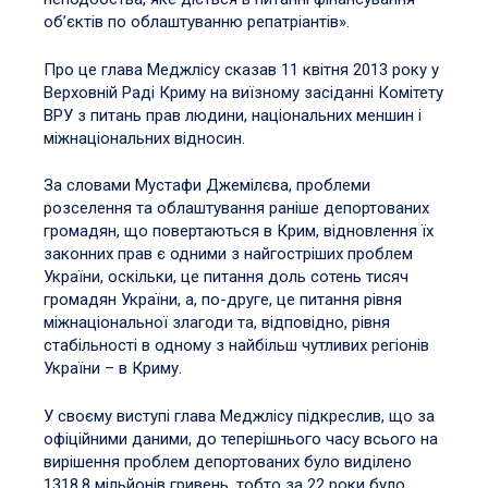
об’єктів по облаштуванню репатріантів».
Про це глава Меджлісу сказав 11 квітня 2013 року у
Верховній Раді Криму на виїзному засіданні Комітету
ВРУ з питань прав людини, національних меншин і
міжнаціональних відносин.
За словами Мустафи Джемілєва, проблеми
розселення та облаштування раніше депортованих
громадян, що повертаються в Крим, відновлення їх
законних прав є одними з найгостріших проблем
України, оскільки, це питання доль сотень тисяч
громадян України, а, по-друге, це питання рівня
міжнаціональної злагоди та, відповідно, рівня
стабільності в одному з найбільш чутливих регіонів
України – в Криму.
У своєму виступі глава Меджлісу підкреслив, що за
офіційними даними, до теперішнього часу всього на
вирішення проблем депортованих було виділено
1318,8 мільйонів гривень, тобто за 22 роки було