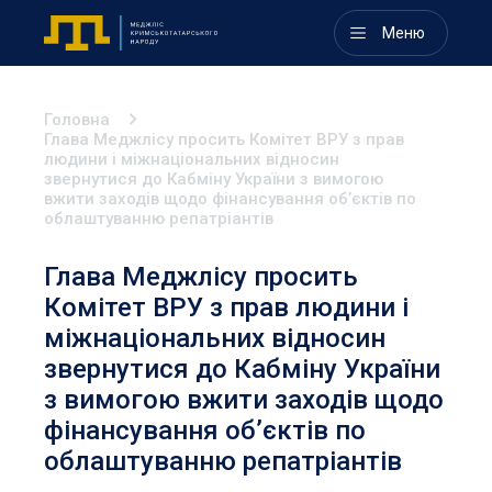
Меню
Головна
Глава Меджлісу просить Комітет ВРУ з прав
людини і міжнаціональних відносин
звернутися до Кабміну України з вимогою
вжити заходів щодо фінансування об’єктів по
облаштуванню репатріантів
Глава Меджлісу просить
Комітет ВРУ з прав людини і
міжнаціональних відносин
звернутися до Кабміну України
з вимогою вжити заходів щодо
фінансування об’єктів по
облаштуванню репатріантів