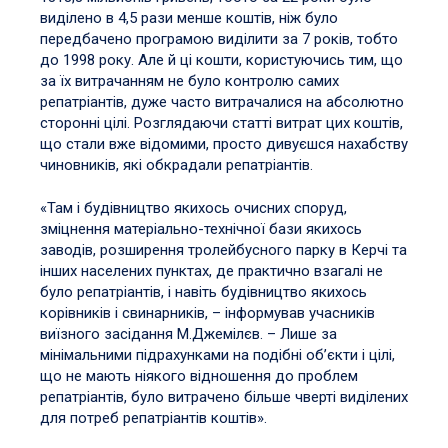
виділено в 4,5 рази менше коштів, ніж було
передбачено програмою виділити за 7 років, тобто
до 1998 року. Але й ці кошти, користуючись тим, що
за їх витрачанням не було контролю самих
репатріантів, дуже часто витрачалися на абсолютно
сторонні цілі. Розглядаючи статті витрат цих коштів,
що стали вже відомими, просто дивуєшся нахабству
чиновників, які обкрадали репатріантів.
«Там і будівництво якихось очисних споруд,
зміцнення матеріально-технічної бази якихось
заводів, розширення тролейбусного парку в Керчі та
інших населених пунктах, де практично взагалі не
було репатріантів, і навіть будівництво якихось
корівників і свинарників, – інформував учасників
виїзного засідання М.Джемілєв. – Лише за
мінімальними підрахунками на подібні об’єкти і цілі,
що не мають ніякого відношення до проблем
репатріантів, було витрачено більше чверті виділених
для потреб репатріантів коштів».