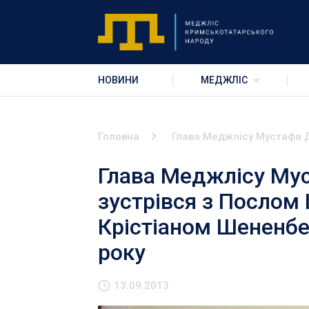
НОВИНИ
МЕДЖЛІС
Головна
Глава Меджлісу Мустафа Д
Глава Меджлісу Му
зустрівся з Послом 
Крістіаном Шененбе
року
13.09.2013