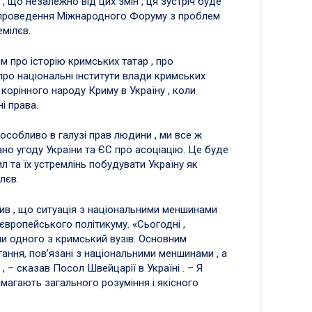
, що незалежно від цих змін , ця зустріч буде
о проведення Міжнародного Форуму з проблем
мілєв.
м про історію кримських татар , про
ро національні інститути влади кримських
корінного народу Криму в Україну , коли
і права.
собливо в галузі прав людини , ми все ж
ано угоду України та ЄС про асоціацію. Це буде
 та їх устремлінь побудувати Україну як
лєв.
ив , що ситуація з національними меншинами
вропейського політикуму. «Сьогодні ,
ми одного з кримський вузів. Основним
тання, пов’язані з національними меншинами , а
 , – сказав Посол Швейцарії в Україні . – Я
вимагають загального розуміння і якісного