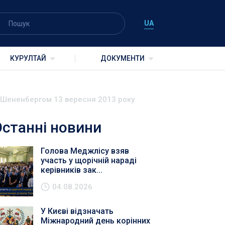
UA
КУРУЛТАЙ
ДОКУМЕНТИ
м Шененбергом 13 вересня 2013 року
Останні новини
Голова Меджлісу взяв
участь у щорічній нараді
керівників зак...
04.08.2026
У Києві відзначать
Міжнародний день корінних