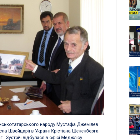
имськотатарського народу Мустафа Джемілєв
ла Швейцарії в Україні Крістіана Шененберга
. Зустріч відбулася в офісі Меджлісу.