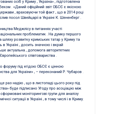
ованих осіб у Криму , Україна» , підготовлена
еком . «Даний офіційний звіт ОБСЄ є якісною
ржави , враховуючи той факт , що в 2014 році
лив посол Швейцарії в Україні К. Шененберг .
ництва Меджлісу в питаннях участі
національних проблематик . На думку першого
а шляху розвитку кримських татар у Криму та
 в Україні , досить значною і вкрай
льше актуальна , допомога авторитетних
 Європейського співтовариства .
го форуму під егідою ОБСЄ є цінною
тва для України» , – переконаний Р. Чубаров .
ще раз надію , що в листопаді цього року під
ства» буде підписано Угоду про асоціацію між
 сформовані моніторингові групи для аналізу
чної ситуації в Україні , в тому числі і в Криму.