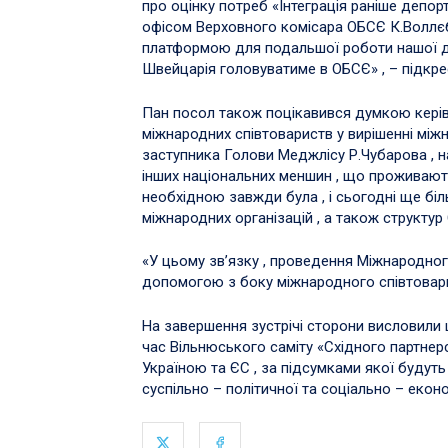
про оцінку потреб «Інтеграція раніше депорт
офісом Верховного комісара ОБСЄ К.Воллєб
платформою для подальшої роботи нашої де
Швейцарія головуватиме в ОБСЄ» , – підкрес
Пан посол також поцікавився думкою керів
міжнародних співтовариств у вирішенні між
заступника Голови Меджлісу Р.Чубарова , н
інших національних меншин , що проживають
необхідною завжди була , і сьогодні ще бі
міжнародних організацій , а також структур
«У цьому зв’язку , проведення Міжнародно
допомогою з боку міжнародного співтоварис
На завершення зустрічі сторони висловили 
час Вільнюського саміту «Східного партнер
Україною та ЄС , за підсумками якої будуть
суспільно – політичної та соціально – економі