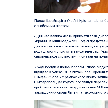
Посол Швейцарії в Україні Крістіан Шененб
ознайомчим візитом.
«Для нас велика честь приймати глав диплом
України , в Міллі Меджлісі – офісі предста
дає нам можливість викласти нашу ситуацію
роду діалоги сприяють також інтеграції Укр
європейської спільноти» , – сказав на поча
У ході бесіди з паном послом , глава Медж
відвідає Комісар ЄС з питань розширення т
Штефан Фюле. «У рамках його візиту заплано
Сімферополі , де будуть розглянуті персп
проблем кримських татар, – пояснив М.Джеміл
закордонних справ Литви , а також міністр 