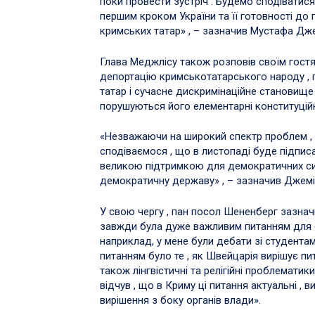
поки провести зустріч . Будемо сподіватися 
першим кроком України та її готовності д
кримських татар» , – зазначив Мустафа Дже
Глава Меджлісу також розповів своїм гостя
депортацію кримськотатарського народу , п
татар і сучасне дискримінаційне становище 
порушуються його елементарні конституційн
«Незважаючи на широкий спектр проблем , о
сподіваємося , що в листопаді буде підпис
великою підтримкою для демократичних сил
демократичну державу» , – зазначив Джемі
У свою чергу , пан посол Шененберг зазнач
завжди була дуже важливим питанням для є
наприклад, у мене були дебати зі студента
питанням було те , як Швейцарія вирішує пи
також лінгвістичні та релігійні проблематики
відчув , що в Криму ці питання актуальні , 
вирішення з боку органів влади».