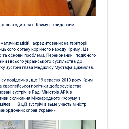
ерг знаходиться в Криму з триденним
атичних місій , акредитованих на території
вницького органу корінного народу Криму . Це
 та основні проблеми. Переконаний , подібного
аїни і всього українського суспільства до
тку зустрічі глава Меджлісу Мустафа Джемілєв.
лісу повідомив , що 19 вересня 2013 року Крим
а європейської політики добросусідства
вані зустрічі в Раді Міністрів АРК в
ективи скликання Міжнародного Форуму з
єв . – В цій зустрічі візьме участь міністр
закордонних справ України».