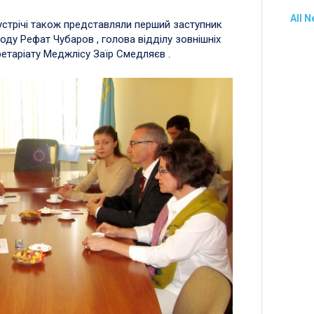
All 
стрічі також представляли перший заступник
ду Рефат Чубаров , голова відділу зовнішніх
кретаріату Меджлісу Заїр Смедляєв .