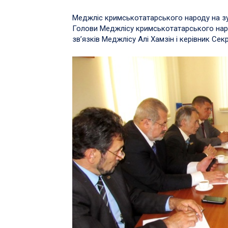
Меджліс кримськотатарського народу на зу
Голови Меджлісу кримськотатарського наро
зв’язків Меджлісу Алі Хамзін і керівник Се