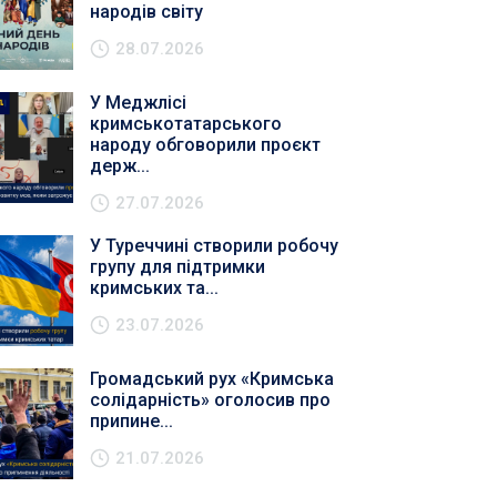
народів світу
28.07.2026
У Меджлісі
кримськотатарського
народу обговорили проєкт
держ...
27.07.2026
У Туреччині створили робочу
групу для підтримки
кримських та...
23.07.2026
Громадський рух «Кримська
солідарність» оголосив про
припине...
21.07.2026