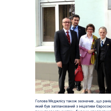
Голова Меджлісу також зазначив , що рані
який був запланований з ініціативи Євросо