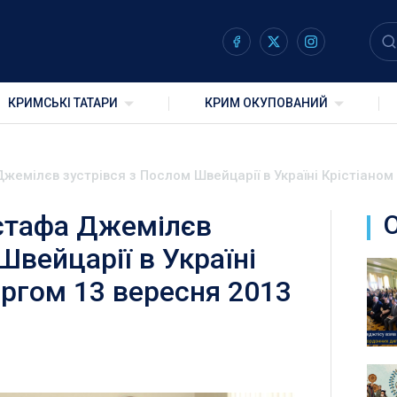
КРИМСЬКІ ТАТАРИ
КРИМ ОКУПОВАНИЙ
жемілєв зустрівся з Послом Швейцарії в Україні Крістіано
стафа Джемілєв
Швейцарії в Україні
ргом 13 вересня 2013