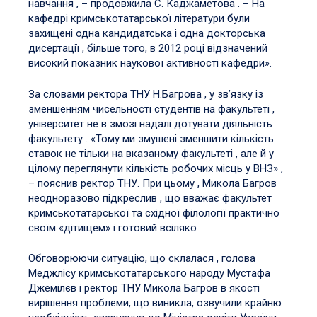
навчання , – продовжила С. Каджаметова . – На
кафедрі кримськотатарської літератури були
захищені одна кандидатська і одна докторська
дисертації , більше того, в 2012 році відзначений
високий показник наукової активності кафедри».
За словами ректора ТНУ Н.Багрова , у зв’язку із
зменшенням чисельності студентів на факультеті ,
університет не в змозі надалі дотувати діяльність
факультету . «Тому ми змушені зменшити кількість
ставок не тільки на вказаному факультеті , але й у
цілому переглянути кількість робочих місць у ВНЗ» ,
– пояснив ректор ТНУ. При цьому , Микола Багров
неодноразово підкреслив , що вважає факультет
кримськотатарської та східної філології практично
своїм «дітищем» і готовий всіляко
Обговорюючи ситуацію, що склалася , голова
Меджлісу кримськотатарського народу Мустафа
Джемілєв і ректор ТНУ Микола Багров в якості
вирішення проблеми, що виникла, озвучили крайню