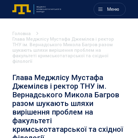
Меню
Головна
Глава Меджлісу Мустафа Джемілєв і ректор
ТНУ ім. Вернадського Микола Багров разом
шукають шляхи вирішення проблем на
факультеті кримськотатарської та східної
філології
Глава Меджлісу Мустафа
Джемілєв і ректор ТНУ ім.
Вернадського Микола Багров
разом шукають шляхи
вирішення проблем на
факультеті
кримськотатарської та східної