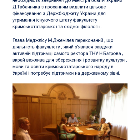
необхідність звернення до Міністра освіти України
Д.Табачника з проханням виділити цільове
фінансування з Держбюджету України для
утримання існуючого штату факультету
кримськотатарської та східної філології .
Глава Меджлісу М.Джемілєв переконаний , що
діяльність факультету , який з’явився завдяки
активній підтримці самого ректора ТНУ Н.Багрова ,
вкрай важлива для збереження і розвитку культури ,
мови та освіти кримськотатарського народу в
Україні і потребує підтримки на державному рівні.