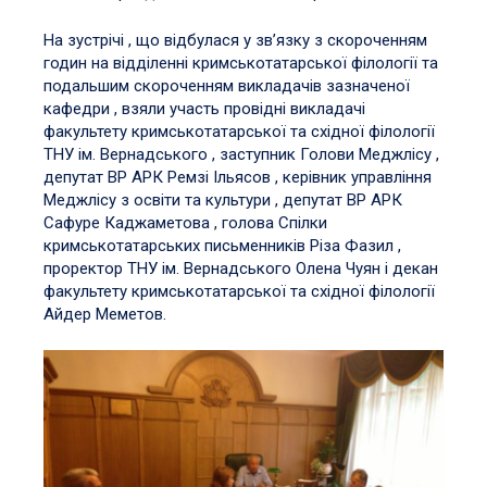
На зустрічі , що відбулася у зв’язку з скороченням
годин на відділенні кримськотатарської філології та
подальшим скороченням викладачів зазначеної
кафедри , взяли участь провідні викладачі
факультету кримськотатарської та східної філології
ТНУ ім. Вернадського , заступник Голови Меджлісу ,
депутат ВР АРК Ремзі Ільясов , керівник управління
Меджлісу з освіти та культури , депутат ВР АРК
Сафуре Каджаметова , голова Спілки
кримськотатарських письменників Різа Фазил ,
проректор ТНУ ім. Вернадського Олена Чуян і декан
факультету кримськотатарської та східної філології
Айдер Меметов.