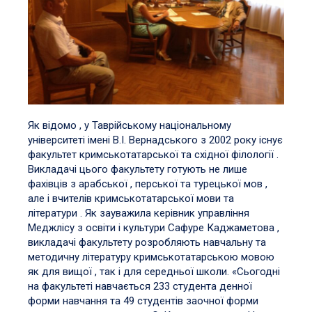
Як відомо , у Таврійському національному
університеті імені В.І. Вернадського з 2002 року існує
факультет кримськотатарської та східної філології .
Викладачі цього факультету готують не лише
фахівців з арабської , перської та турецької мов ,
але і вчителів кримськотатарської мови та
літератури . Як зауважила керівник управління
Меджлісу з освіти і культури Сафуре Каджаметова ,
викладачі факультету розробляють навчальну та
методичну літературу кримськотатарською мовою
як для вищої , так і для середньої школи. «Сьогодні
на факультеті навчається 233 студента денної
форми навчання та 49 студентів заочної форми