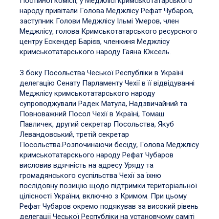
Постійної комісії, у Меджлісі кримськотатарського
народу привітали Голова Меджлісу Рефат Чубаров,
заступник Голови Меджлісу Ільмі Умеров, член
Меджлісу, голова Кримськотатарського ресурсного
центру Ескендер Барієв, членкиня Меджлісу
кримськотатарського народу Гаяна Юксель.
З боку Посольства Чеської Республіки в Україні
делегацію Сенату Парламенту Чехії в її відвідуванні
Меджлісу кримськотатарського народу
супроводжували Радек Матула, Надзвичайний та
Повноважний Посол Чехії в Україні, Томаш
Павличек, другий секретар Посольства, Якуб
Левандовський, третій секретар
Посольства.Розпочинаючи бесіду, Голова Меджлісу
кримськотатарскього народу Рефат
Чубаров
висловив вдячність на адресу Уряду та
громадянського суспільства Чехії за їхню
послідовну позицію щодо підтримки територіальної
цілісності України, включно з Кримом. При цьому
Рефат
Чубаров окремо подякував за високий рівень
делегації Чеської Республіки на установчому саміті