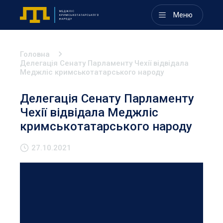
Меню
Головна
Делегація Сенату Парламенту Чехії відвідала
Меджліс кримськотатарського народу
Делегація Сенату Парламенту
Чехії відвідала Меджліс
кримськотатарського народу
27.10.2021