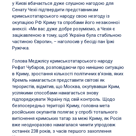
у Києві вбачається дуже слушною нагодою для
Сенату Чехії підтвердити представникам
кримськотатарського народу свою незгоду із
окупацією РФ Криму та спробами його незаконної
анексії. «Ми вас дуже добре розуміємо, а Чехія є
зацікавленою в тому, щоб Україна була стабільною
частиною Європи», – наголосив у бесіді пан Їржі
Ружічка.
Голова Меджлісу кримськотатарського народу
Рефат
Чубаров, розповідаючи про нинішню ситуацію
в Криму, зростання кількості політичних в’язнів, яких
Кремль намагається представити світові як
терористів, відмітив, що Москва, окупувавши Крим,
усілякими способами намагається знову
підпорядкувати Україну під свій контроль. Щодо
безпосередньо території Криму, головна мета
російських окупантів полягає у спробі тотального
витіснення кримських татар за межі Криму, як Росія
вже неодноразово намагалася чинити упродовж
останніх 238 років, з часів першого захоплення