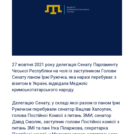
27 жовтня 2021 року делегація Сенату Парламенту
Чеської Республіки на чолі із заступником Голови
Сенату паном Їржі Ружічка, яка наразі перебуває з
візитом в Україні, відвідала Меджліс
кримськотатарського народу.
Делегацію Сенату, у складі якої разом із паном Іржі
Ружічком перебували сенатор Вацлав Халоупек,
голова Постійної Комісії з питань ЗМИ, сенатор
Давід Смоляк, заступник голови Постійної комісії з
питань ЗМІ та пані Їтка Піларжова, секретарка