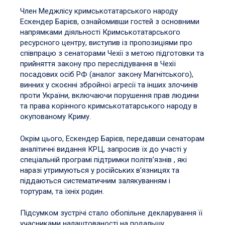
Член Меджлісу кримськотатарського народу
Ескендер
Барієв, ознайомивши гостей з основними
напрямками діяльності Кримськотатарського
ресурсного центру, виступив із пропозиціями про
співпрацю з сенаторами Чехії з метою підготовки та
прийняття закону про переслідування в Чехії
посадових осіб РФ (аналог закону Магнітського),
винних у скоєнні збройної агресії та інших злочинів
проти України, включаючи порушення прав людини
та права корінного кримськотатарського народу в
окупованому Криму.
Окрім цього, Ескендер
Барієв, передавши сенаторам
аналітичні видання КРЦ, запросив їх до участі у
спеціальній програмі підтримки політв’язнів , які
наразі утримуються у російських в’язницях та
піддаються систематичним залякуванням і
тортурам, та їхніх родин.
Підсумком зустрічі стало обопільне декларування її
учасниками налаштованості на подальшу