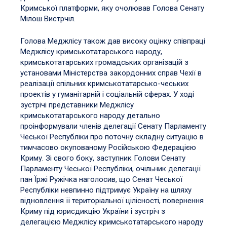
Кримської платформи, яку очолював Голова Сенату
Мілош Вистрчіл.
Голова Меджлісу також дав високу оцінку співпраці
Меджлісу кримськотатарського народу,
кримськотатарських громадських організацій з
установами Міністерства закордонних справ Чехії в
реалізації спільних кримськотатарсько-чеських
проектів у гуманітарній і соціальній сферах. У ході
зустрічі представники Меджлісу
кримськотатарського народу детально
проінформували членів делегації Сенату Парламенту
Чеської Республіки про поточну складну ситуацію в
тимчасово окупованому Російською Федерацією
Криму. Зі свого боку, заступник Голови Сенату
Парламенту Чеської Республіки, очільник делегації
пан Їржі
Ружічка наголосив, що Сенат Чеської
Республіки невпинно підтримує Україну на шляху
відновлення її територіальної цілісності, повернення
Криму під юрисдикцію України і зустріч з
делегацією Меджлісу кримськотатарського народу