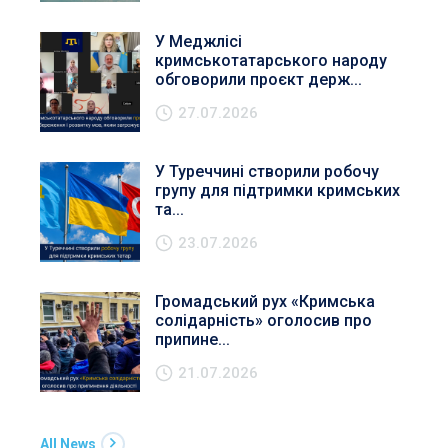
У Меджлісі
кримськотатарського народу
обговорили проєкт держ...
27.07.2026
У Туреччині створили робочу
групу для підтримки кримських
та...
23.07.2026
Громадський рух «Кримська
солідарність» оголосив про
припине...
21.07.2026
All News