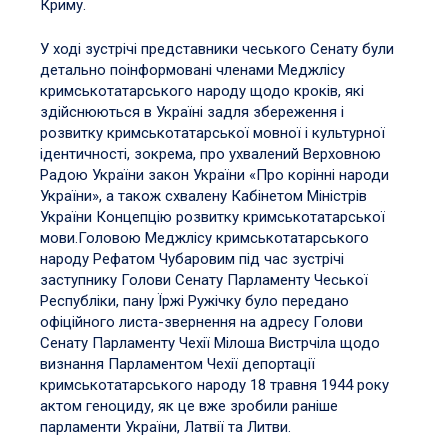
Криму.
У ході зустрічі представники чеського Сенату були
детально поінформовані членами Меджлісу
кримськотатарського народу щодо кроків, які
здійснюються в Україні задля збереження і
розвитку кримськотатарської мовної і культурної
ідентичності, зокрема, про ухвалений Верховною
Радою України закон України «Про корінні народи
України», а також схвалену Кабінетом Міністрів
України Концепцію розвитку кримськотатарської
мови.Головою Меджлісу кримськотатарського
народу Рефатом
Чубаровим під час зустрічі
заступнику Голови Сенату Парламенту Чеської
Республіки, пану Їржі
Ружічку було передано
офіційного листа-звернення на адресу Голови
Сенату Парламенту Чехії Мілоша
Вистрчіла щодо
визнання Парламентом Чехії депортації
кримськотатарського народу 18 травня 1944 року
актом геноциду, як це вже зробили раніше
парламенти України, Латвії та Литви.