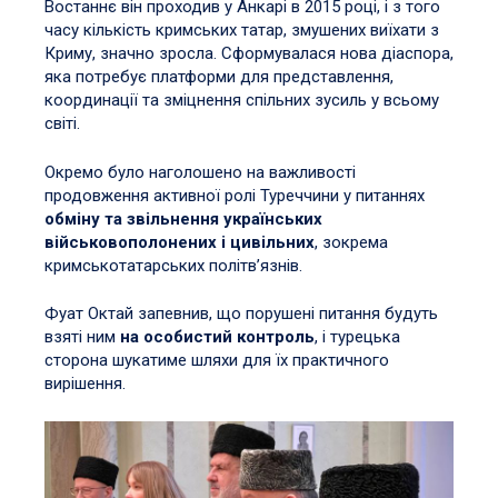
Востаннє він проходив у Анкарі в 2015 році, і з того
часу кількість кримських татар, змушених виїхати з
Криму, значно зросла. Сформувалася нова діаспора,
яка потребує платформи для представлення,
координації та зміцнення спільних зусиль у всьому
світі.
Окремо було наголошено на важливості
продовження активної ролі Туреччини у питаннях
обміну та звільнення українських
військовополонених і цивільних
, зокрема
кримськотатарських політв’язнів.
Фуат Октай запевнив, що порушені питання будуть
взяті ним
на особистий контроль
, і турецька
сторона шукатиме шляхи для їх практичного
вирішення.