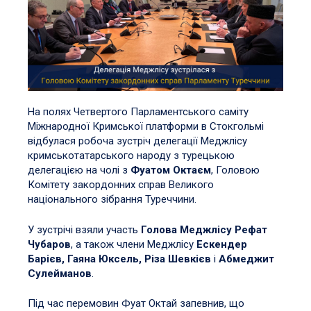
На полях Четвертого Парламентського саміту
Міжнародної Кримської платформи в Стокгольмі
відбулася робоча зустріч делегації Меджлісу
кримськотатарського народу з турецькою
делегацією на чолі з
Фуатом Октаєм
, Головою
Комітету закордонних справ Великого
національного зібрання Туреччини.
У зустрічі взяли участь
Голова Меджлісу Рефат
Чубаров
, а також члени Меджлісу
Ескендер
Барієв, Гаяна Юксель, Різа Шевкієв
і
Абмеджит
Сулейманов
.
Під час перемовин Фуат Октай запевнив, що