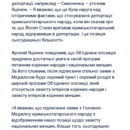
депортації, наприклад – Симоненка, – уточнив
Яценюк. – Я вважаю, що це була наруга над
історичними фактами, що стосувалися депортації
кримськотатарського народу, коли він сказав про
те, що Йосип Сталін врятував кримськотатарський
народ, відправивши в депортацію. І це позиція
сьогоднішньої більшості».
Арсеній Яценюк повідомив, що Об’єднана опозиція
приділила достатньо уваги в своїй програмі
питанням корінних народів і національних меншин.
За його словами, після підписання спільної заяви з
Меджлісом буде окремий пункт і окремий розділ в
широкій програмі Об’єднаної опозиції, який
стосується захисту інтересів корінних народів і
захисту інтересів корінних меншин.
«Я вважаю, що підписання заяви з Головою
Меджлісу кримськотатарського народу є
відображенням нашої позиції щодо захисту
національних меншин, більше того, сьогоднішню