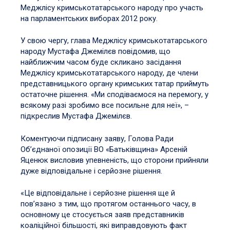
Меджлісу кримськотатарського народу про участь
на парламентських виборах 2012 року.
У свою чергу, глава Меджлісу кримськотатарського
народу Мустафа Джемілєв повідомив, що
найближчим часом буде скликано засідання
Меджлісу кримськотатарського народу, де члени
представницького органу кримських татар приймуть
остаточне рішення. «Ми сподіваємося на перемогу, у
всякому разі зробимо все посильне для неї», –
підкреслив Мустафа Джемілєв.
Коментуючи підписану заяву, Голова Ради
Об’єднаної опозиції ВО «Батьківщина» Арсеній
Яценюк висловив упевненість, що сторони прийняли
дуже відповідальне і серйозне рішення.
«Це відповідальне і серйозне рішення ще й
пов’язано з тим, що протягом останнього часу, в
основному це стосується заяв представників
коаліційної більшості, які виправдовують факт