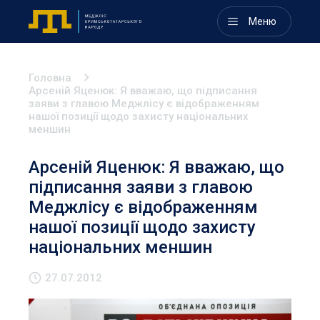
Меню
Головна
Арсеній Яценюк: Я вважаю, що підписання
заяви з главою Меджлісу є відображенням
нашої позиції щодо захисту національних
меншин
Арсеній Яценюк: Я вважаю, що
підписання заяви з главою
Меджлісу є відображенням
нашої позиції щодо захисту
національних меншин
27.07.2012