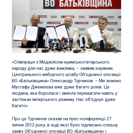
«Співпраця з Меджлісом кримськотатарського
народу для нас дуже важлива, – заявив керівник
Центрального виборчого штабу Об’єднаної опозиції
ВО «Батьківщина» Олександр Турчинов. – Ми знаємо
Мустафу Джемілєва вже дуже багато років. Це
людина, яка боролася і звикла перемагати навіть у
застінках імперського режиму. Нас об’єднує дуже
багато».
Про це Турчинов сказав на прес-конференції 27
липня 2012 року, в ході якої було підписано спільну
заяву Об’єднаної опозиції ВО «Батьківщина» і