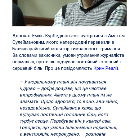
Адвокат Еміль Курбедінов зміг зустрітися з Аметом
Сулеймановим, якого напередодні перевезли в
Бахчисарайський ізолятор тимчасового тримання.
За словами захисника, умови утримання журналіста
нормальні, проте він відчуває постійний головний і
серцевий біль. Про це повідомляють
Крим.Реалії.
– У моральному плані він почувається
чудово – добре розуміє, що це чергове
випробування. Амета у цьому плані їм не
зламати. Щодо здоров’я, то воно, звичайно,
незадовільне. Сулейманов каже, що
відчуває постійний головний біль, його
турбує серце. Перебуває він у камері сам.
Говорить, що умови більш-менш нормальні,
є вентиляція, непрокурено, – розповів