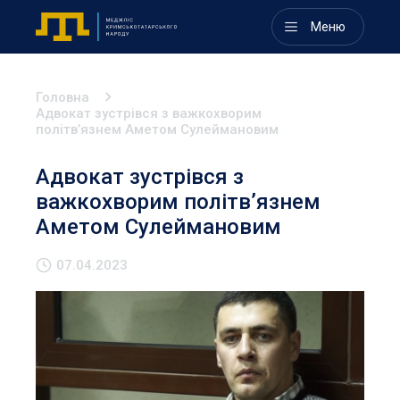
Меню
Головна
Адвокат зустрівся з важкохворим
політв’язнем Аметом Сулеймановим
Адвокат зустрівся з
важкохворим політв’язнем
Аметом Сулеймановим
07.04.2023