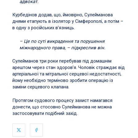
адвокат.
Курбедінов додав, що, ймовірно, Сулейманова
днями етапують в ізолятор у Сімферополі, а потім –
в одну з російських в’язниць.
– Це по суті викрадення та порушення
міжнародного права, – підкреслив він.
Сулейманов три роки перебував під домашнім
арештом через стан здоров’я. Чоловік страждає від
артеріальної та мітральної серцевої недостатності,
йому необхідно терміново зробити операцію із
заміни серцевого клапана.
Протягом судового процесу захист намагався
донести, що стосовно Сулейманова не можна
застосовувати подібний захід.