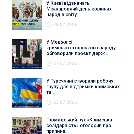
У Києві відзначать
Міжнародний день корінних
народів світу
28.07.2026
У Меджлісі
кримськотатарського народу
обговорили проєкт держ...
27.07.2026
У Туреччині створили робочу
групу для підтримки кримських
та...
23.07.2026
Громадський рух «Кримська
солідарність» оголосив про
припине...