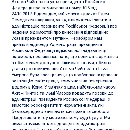
Ахтема Чийгоза на указ президента Російської
Федерації про помилування номер 515 від
24.10.2017. Відповідно, мій колега адвокат Едем
Семедляєв направив, як і я, адвокатські запити в
адміністрацію президента Російської Федерації про
надання відомостей про винесення відповідних
указів президентом Путіним. Незабаром нам
прийшли відповіді. Адміністрація президента
Російської Федерації відмовилася надавати ці
відомості, пославшись на те, що вони є інформацією
з обмеженим доступом. Іншими словами, обидва
укази про помилування Ахтема Чийгоза та Ільмі
Умерова були засекречені, що позбавляє їх права на
реалізацію своїх прав, у тому числі на повернення
додому в Крим. У зв’язку з цим, найближчим часом
Ахтем Чийгоз та Ільмі Умеров подадуть позови до
адміністрації президента Російської Федерації з
вимогою розсекретити ті нормативні акти, які
безпосередньо зачіпають їхні права та свободи.
Представляти їх у московському суді буду я. Ми
вимагатимемо чіткої відповіді від адміністрації
президента Путіна у зв’язку з якими обставинами і