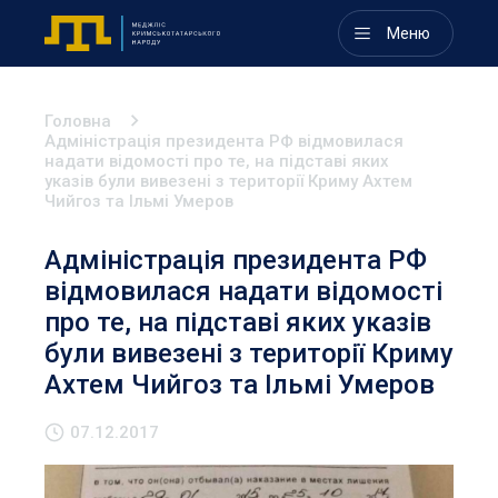
Меню
Головна
Адміністрація президента РФ відмовилася
надати відомості про те, на підставі яких
указів були вивезені з території Криму Ахтем
Чийгоз та Ільмі Умеров
Адміністрація президента РФ
відмовилася надати відомості
про те, на підставі яких указів
були вивезені з території Криму
Ахтем Чийгоз та Ільмі Умеров
07.12.2017