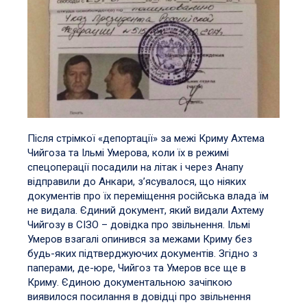
Після стрімкої «депортації» за межі Криму Ахтема
Чийгоза та Ільмі Умерова, коли їх в режимі
спецоперації посадили на літак і через Анапу
відправили до Анкари, з’ясувалося, що ніяких
документів про їх переміщення російська влада їм
не видала. Єдиний документ, який видали Ахтему
Чийгозу в СІЗО – довідка про звільнення. Ільмі
Умеров взагалі опинився за межами Криму без
будь-яких підтверджуючих документів. Згідно з
паперами, де-юре, Чийгоз та Умеров все ще в
Криму. Єдиною документальною зачіпкою
виявилося посилання в довідці про звільнення