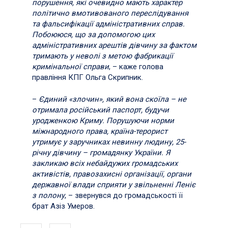
порушення, які очевидно мають характер
політично вмотивованого переслідування
та фальсифікації адміністративних справ.
Побоююся, що за допомогою цих
адміністративних арештів дівчину за фактом
тримають у неволі з метою фабрикації
кримінальної справи
, – каже голова
правління КПГ Ольга Скрипник.
–
Єдиний «злочин», який вона скоїла – не
отримала російський паспорт, будучи
уродженкою Криму. Порушуючи норми
міжнародного права, країна-терорист
утримує у заручниках невинну людину, 25-
річну дівчину – громадянку України. Я
закликаю всіх небайдужих громадських
активістів, правозахисні організації, органи
державної влади сприяти у звільненні Леніє
з полону
, – звернувся до громадськості її
брат Азіз Умеров.