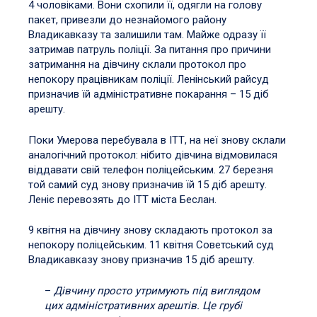
4 чоловіками. Вони схопили її, одягли на голову
пакет, привезли до незнайомого району
Владикавказу та залишили там. Майже одразу її
затримав патруль поліції. За питання про причини
затримання на дівчину склали протокол про
непокору працівникам поліції. Ленінський райсуд
призначив їй адміністративне покарання – 15 діб
арешту.
Поки Умерова перебувала в ІТТ, на неї знову склали
аналогічний протокол: нібито дівчина відмовилася
віддавати свій телефон поліцейським. 27 березня
той самий суд знову призначив їй 15 діб арешту.
Леніє перевозять до ІТТ міста Беслан.
9 квітня на дівчину знову складають протокол за
непокору поліцейським. 11 квітня Советський суд
Владикавказу знову призначив 15 діб арешту.
–
Дівчину просто утримують під виглядом
цих адміністративних арештів. Це грубі