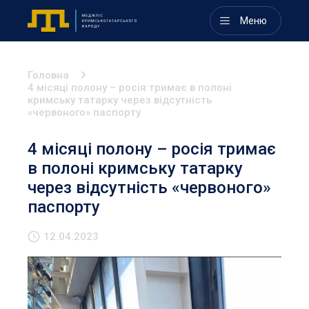
Меню
Головна
4 місяці полону – росія тримає в полоні
кримську татарку через відсутність
«червоного» паспорту
4 місяці полону – росія тримає
в полоні кримську татарку
через відсутність «червоного»
паспорту
12.04.2023