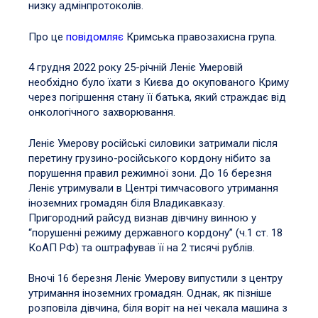
низку адмінпротоколів.
Про це
повідомляє
Кримська правозахисна група.
4 грудня 2022 року 25-річній Леніє Умеровій
необхідно було їхати з Києва до окупованого Криму
через погіршення стану її батька, який страждає від
онкологічного захворювання.
Леніє Умерову російські силовики затримали після
перетину грузино-російського кордону нібито за
порушення правил режимної зони. До 16 березня
Леніє утримували в Центрі тимчасового утримання
іноземних громадян біля Владикавказу.
Пригородний райсуд визнав дівчину винною у
“порушенні режиму державного кордону” (ч.1 ст. 18
КоАП РФ) та оштрафував її на 2 тисячі рублів.
Вночі 16 березня Леніє Умерову випустили з центру
утримання іноземних громадян. Однак, як пізніше
розповіла дівчина, біля воріт на неї чекала машина з