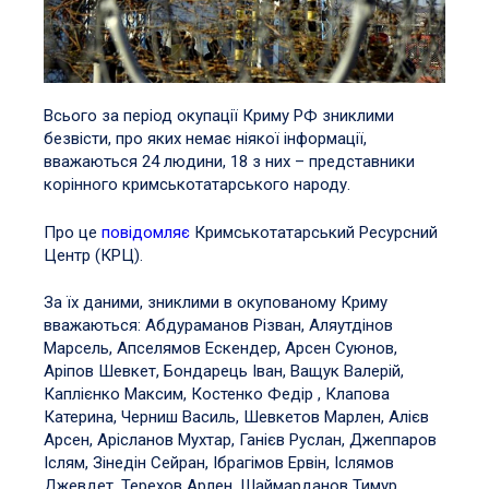
Всього за період окупації Криму РФ зниклими
безвісти, про яких немає ніякої інформації,
вважаються 24 людини, 18 з них – представники
корінного кримськотатарського народу.
Про це
повідомляє
Кримськотатарський Ресурсний
Центр (КРЦ).
За їх даними, зниклими в окупованому Криму
вважаються: Абдураманов Різван, Аляутдінов
Марсель, Апселямов Ескендер, Арсен Суюнов,
Аріпов Шевкет, Бондарець Іван, Ващук Валерій,
Каплієнко Максим, Костенко Федір , Клапова
Катерина, Черниш Василь, Шевкетов Марлен, Алієв
Арсен, Арісланов Мухтар, Ганієв Руслан, Джеппаров
Іслям, Зінедін Сейран, Ібрагімов Ервін, Іслямов
Джевдет, Терехов Арлен, Шаймарданов Тимур,