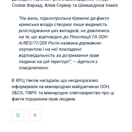
Солієв Фархад, Алієв Сервер та Шемшедінов Ісмаїл.
“На жаль, підконтрольна Кремлю де-факто
кримська влада створює лише видимість
розслідування цих випадків, не дивлячись
на те, що відповідно до Резолюції ГА ООН
A/RES/71/205 Росія названа державою-
окупантом і на неї покладено
відповідальність за дотримання прав
людини на цій території”, — йдеться у
повідомленні.
В КРЦ також нагадали, що неодноразово
інформували на міжнародних майданчиках ООН,
ОБСЄ, ПАРЄ та міжнародне співтовариство про ці
факти порушення прав людини.