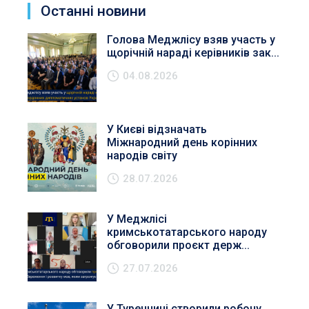
Останні новини
Голова Меджлісу взяв участь у
щорічній нараді керівників зак...
04.08.2026
У Києві відзначать
Міжнародний день корінних
народів світу
28.07.2026
У Меджлісі
кримськотатарського народу
обговорили проєкт держ...
27.07.2026
У Туреччині створили робочу