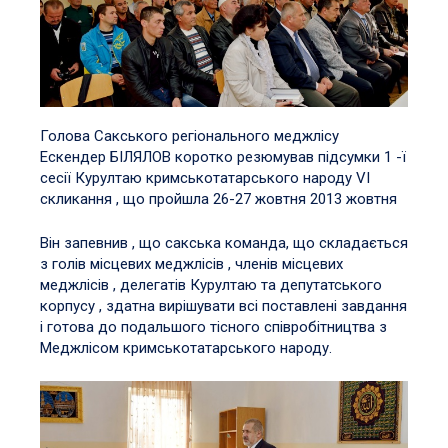
Голова Сакського регіонального меджлісу
Ескендер БІЛЯЛОВ коротко резюмував підсумки 1 -ї
сесії Курултаю кримськотатарського народу VI
скликання , що пройшла 26-27 жовтня 2013 жовтня
Він запевнив , що cакська команда, що складається
з голів місцевих меджлісів , членів місцевих
меджлісів , делегатів Курултаю та депутатського
корпусу , здатна вирішувати всі поставлені завдання
і готова до подальшого тісного співробітництва з
Меджлісом кримськотатарського народу.