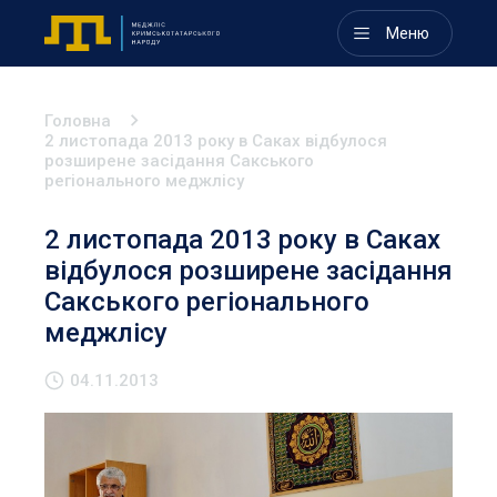
Меню
Головна
2 листопада 2013 року в Саках відбулося
розширене засідання Сакського
регіонального меджлісу
2 листопада 2013 року в Саках
відбулося розширене засідання
Сакського регіонального
меджлісу
04.11.2013