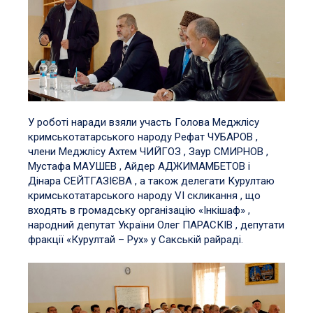
У роботі наради взяли участь Голова Меджлісу
кримськотатарського народу Рефат ЧУБАРОВ ,
члени Меджлісу Ахтем ЧИЙГОЗ , Заур СМИРНОВ ,
Мустафа МАУШЕВ , Айдер АДЖИМАМБЕТОВ і
Дінара СЕЙТГАЗІЄВА , а також делегати Курултаю
кримськотатарського народу VI скликання , що
входять в громадську організацію «Інкішаф» ,
народний депутат України Олег ПАРАСКІВ , депутати
фракції «Курултай – Рух» у Сакській райраді.