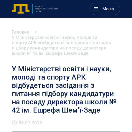
Меню
Головна
У Міністерстві освіти і науки, молоді та
спорту АРК відбудеться засідання з питання
підбору кандидатури на посаду директора
школи № 42 ім. Ешрефа Шем’ї-Заде
У Міністерстві освіти і науки,
молоді та спорту АРК
відбудеться засідання з
питання підбору кандидатури
на посаду директора школи №
42 ім. Ешрефа Шем’ї-Заде
06.07.2012