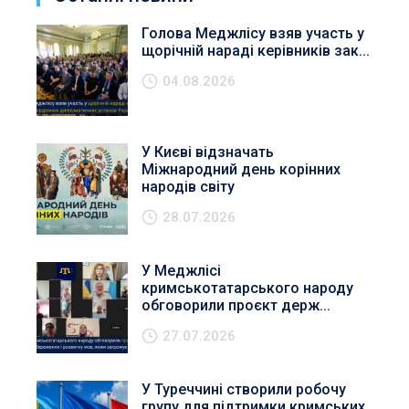
Голова Меджлісу взяв участь у
щорічній нараді керівників зак...
04.08.2026
У Києві відзначать
Міжнародний день корінних
народів світу
28.07.2026
У Меджлісі
кримськотатарського народу
обговорили проєкт держ...
27.07.2026
У Туреччині створили робочу
групу для підтримки кримських