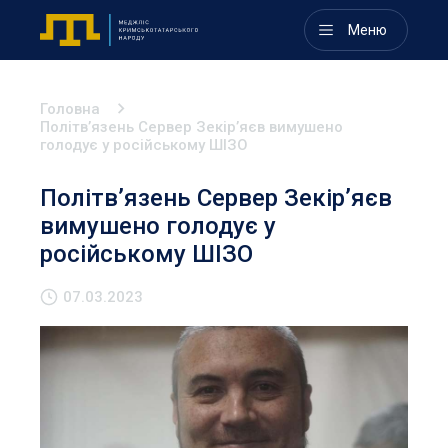
Меню
Головна
Політвʼязень Сервер Зекірʼяєв вимушено
голодує у російському ШІЗО
Політвʼязень Сервер Зекірʼяєв
вимушено голодує у
російському ШІЗО
07.03.2023