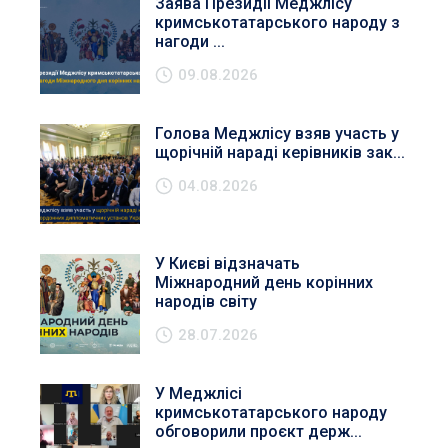
Заява Президії Меджлісу
кримськотатарського народу з
нагоди ...
09.08.2026
Голова Меджлісу взяв участь у
щорічній нараді керівників зак...
04.08.2026
У Києві відзначать
Міжнародний день корінних
народів світу
28.07.2026
У Меджлісі
кримськотатарського народу
обговорили проєкт держ...