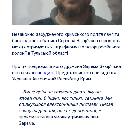
Незаконно засудженого кримського політв’язня та
багатодітного батька Сервера Зекір’яєва впродовж
місяця утримують у штрафному ізоляторі російської
колонії в Тульській області.
Про це повідомила його дружина Зарема Зекір’яєва,
слова якої
наводить
Представництво президента
України в Автономній Республіці Крим.
–
Лише двічі на тиждень дають їжу на
яловичині. В інший час тільки свинина. Ми
спілкуємося електронними листами. Писав
заяву на дзвінок, але не дозволили, –
прокоментувала умови утримання пані
Зарема.