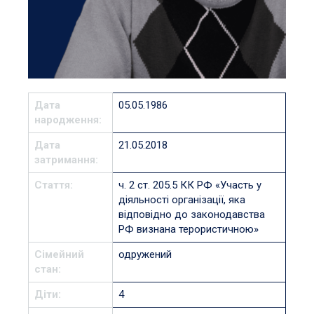
Дата
05.05.1986
народження:
Дата
21.05.2018
затримання:
Стаття:
ч. 2 ст. 205.5 КК РФ «Участь у
діяльності організації, яка
відповідно до законодавства
РФ визнана терористичною»
Сімейний
одружений
стан:
Діти:
4