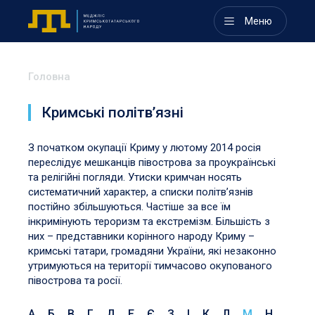
Меню
Головна
Кримські політв’язні
З початком окупації Криму у лютому 2014 росія
переслідує мешканців півострова за проукраїнські
та релігійні погляди. Утиски кримчан носять
систематичний характер, а списки політв’язнів
постійно збільшуються. Частіше за все їм
інкримінують тероризм та екстремізм. Більшість з
них – представники корінного народу Криму –
кримські татари, громадяни України, які незаконно
утримуються на території тимчасово окупованого
півострова та росії.
А
Б
В
Г
Д
Е
Є
З
І
К
Л
М
Н