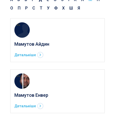
О
П
Р
С
Т
У
Ф
Х
Ш
Я
Мамутов Айдин
Детальніше
Мамутов Енвер
Детальніше