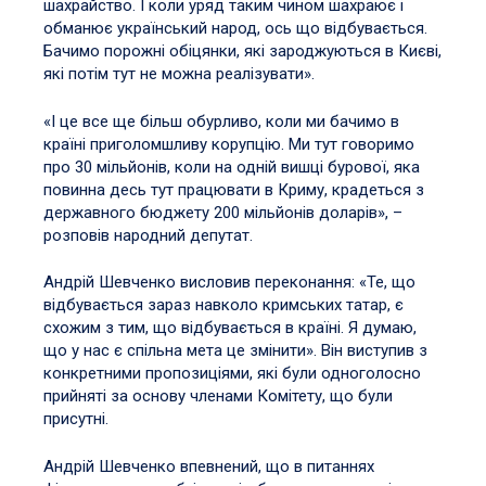
шахрайство. І коли уряд таким чином шахраює і
обманює український народ, ось що відбувається.
Бачимо порожні обіцянки, які зароджуються в Києві,
які потім тут не можна реалізувати».
«І це все ще більш обурливо, коли ми бачимо в
країні приголомшливу корупцію. Ми тут говоримо
про 30 мільйонів, коли на одній вишці бурової, яка
повинна десь тут працювати в Криму, крадеться з
державного бюджету 200 мільйонів доларів», –
розповів народний депутат.
Андрій Шевченко висловив переконання: «Те, що
відбувається зараз навколо кримських татар, є
схожим з тим, що відбувається в країні. Я думаю,
що у нас є спільна мета це змінити». Він виступив з
конкретними пропозиціями, які були одноголосно
прийняті за основу членами Комітету, що були
присутні.
Андрій Шевченко впевнений, що в питаннях