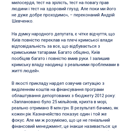
милосердя, тест на зрілість, тест на повагу прав
людини і тест на здоровий глузд. Але поки ми його
не дуже добре проходимо», – переконаний Андрій
Шевченко.
На думку народного депутата, є чітке відчуття, що
Київ повністю переклав на плечі кримської влади
відповідальність за все, що відбувається з
кримськими татарами. Багато обіцяно, Київ
пообіцяв багато і повністю вмив руки. І залишив
кримську владу наодинці з реальними проблемами в
житті людей».
В якості прикладу нардеп озвучив ситуацію з
виділенням коштів на фінансування програми
облаштування депортованих з бюджету 2012 року:
«Заплановано було 25 мільйонів, крихта в морі,
реально отримано 8 млн.грн. В результаті бачимо, як
кожен рік Казначейство показує один і той же
фокус. Але ми ж розуміємо, що це не геніальний
фінансовий менеджмент, це інакше називається: це