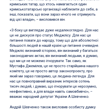
кримських татар, що хтось намагається один
кримськотатарські організації наблизити до себе, а
інші, показати, що вони зараз нічого не отримують
від цієї влади», – висловився він.
«З боку це виглядає дуже недалекоглядно. Для нас
це не дискусія про статус Меджлісу. Для нас це
питання поваги до народу, тому що для абсолютної
більшості людей в нашій країні це питання очевидне.
Меджліс визнаний історією, він визнаний у багатьох
законодавчих актах, він визнаний людьми, я думаю,
що ми це не можемо ігнорувати. Так само, як
Мустафа Джемілєв, це не просто старійшина нашого
комітету, це не просто автор законопроекту, про
який ми зараз говоримо, це людина-легенда. Для
нас це повноправний виразник інтересів сотень
тисяч людей, і думаю, що ігнорувати це нерозумно,
неефективно, а для влади навіть самовбивчо», –
вважає народний депутат України А.Шевченко.
Андрій Шевченко також висловив особисту думку