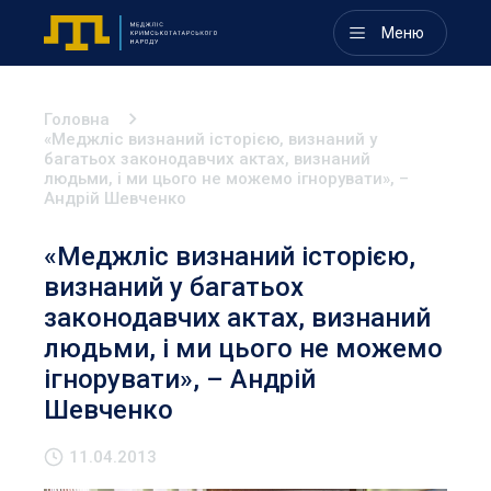
Меню
Головна
«Меджліс визнаний історією, визнаний у
багатьох законодавчих актах, визнаний
людьми, і ми цього не можемо ігнорувати», –
Андрій Шевченко
«Меджліс визнаний історією,
визнаний у багатьох
законодавчих актах, визнаний
людьми, і ми цього не можемо
ігнорувати», – Андрій
Шевченко
11.04.2013