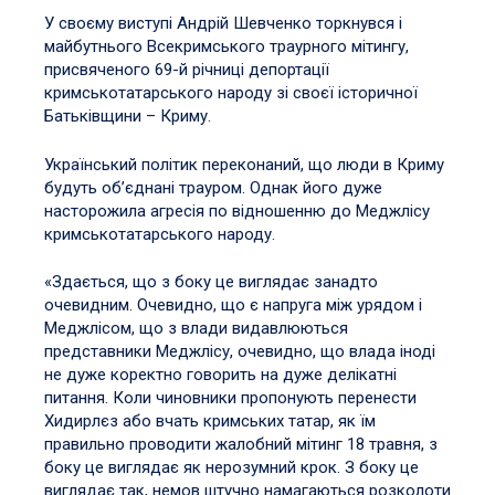
У своєму виступі Андрій Шевченко торкнувся і
майбутнього Всекримського траурного мітингу,
присвяченого 69-й річниці депортації
кримськотатарського народу зі своєї історичної
Батьківщини – Криму.
Український політик переконаний, що люди в Криму
будуть об’єднані трауром. Однак його дуже
насторожила агресія по відношенню до Меджлісу
кримськотатарського народу.
«Здається, що з боку це виглядає занадто
очевидним. Очевидно, що є напруга між урядом і
Меджлісом, що з влади видавлюються
представники Меджлісу, очевидно, що влада іноді
не дуже коректно говорить на дуже делікатні
питання. Коли чиновники пропонують перенести
Хидирлєз або вчать кримських татар, як їм
правильно проводити жалобний мітинг 18 травня, з
боку це виглядає як нерозумний крок. З боку це
виглядає так, немов штучно намагаються розколоти