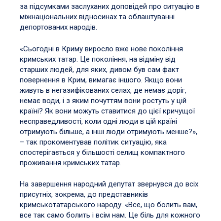
за підсумками заслуханих доповідей про ситуацію в
міжнаціональних відносинах та облаштуванні
депортованих народів.
«Сьогодні в Криму виросло вже нове покоління
кримських татар. Це покоління, на відміну від
старших людей, для яких, дивом був сам факт
повернення в Крим, вимагає іншого. Якщо вони
живуть в негазифікованих селах, де немає доріг,
немає води, і з яким почуттям вони ростуть у цій
країні? Як вони можуть ставитися до цієї кричущої
несправедливості, коли одні люди в цій країні
отримують більше, а інші люди отримують менше?»,
– так прокоментував політик ситуацію, яка
спостерігається у більшості селищ компактного
проживання кримських татар.
На завершення народний депутат звернувся до всіх
присутніх, зокрема, до представників
кримськотатарського народу. «Все, що болить вам,
все так само болить і всім нам. Це біль для кожного