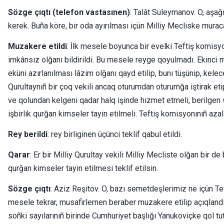
Sözge çıqtı (telefon vastasınen)
: Talât Suleymanov. O, aşağı
kerek. Buña köre, bir oda ayırılması içün Milliy Mecliske mura
Muzakere etildi
: İlk mesele boyunca bir evelki Teftiş komisyo
imkânsız olğanı bildirildi. Bu mesele reyge qoyulmadı. Ekinci 
eküni azırlanılması lâzim olğanı qayd etilip, bunı tüşünip, kel
Qurultaynıñ bir çoq vekili ancaq oturumdan oturumğa iştirak etip,
ve qolundan kelgeni qadar halq işinde hızmet etmeli, berilgen va
işbirlik qurğan kimseler tayin etilmeli. Teftiş komisyonınıñ aza
Rey berildi
: rey birliginen üçünci teklif qabul etildi.
Qarar
: Er bir Milliy Qurultay vekili Milliy Mecliste olğan bir d
qurğan kimseler tayin etilmesi teklif etilsin.
Sözge çıqtı
: Aziz Reşitov. O, bazı semetdeşlerimiz ne içün Te
mesele tekrar, musafirlernen beraber muzakere etilip açıqlandı
soñki sayılarınıñ birinde Cumhuriyet başlığı Yanukoviçke qol t