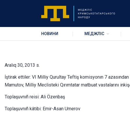
VI Milliy Qurultay Tefti
НОВИНИ
МЕДЖЛІС
Aralıq 30, 2013 s.
İştirak ettiler: VI Milliy Qurultay Teftiş komisyonın 7 azasında
Mamutov, Milliy Meclisteki Qırımtatar matbuat vastalarını inkiş
Toplaşuvnıñ reisi: Ali Özenbaş
Toplaşuvnıñ kâtibi: Emir-Asan Umerov