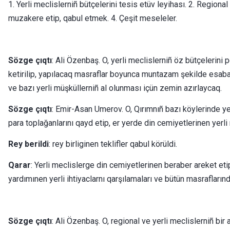
1. Yerli meclislerniñ bütçelerini tesis etüv leyihası. 2. Region
muzakere etip, qabul etmek. 4. Çeşit meseleler.
Sözge çıqtı
: Ali Özenbaş. O, yerli meclislerniñ öz bütçelerini
ketirilip, yapılacaq masraflar boyunca muntazam şekilde esabat 
ve bazı yerli müşküllerniñ al olunması içün zemin azırlaycaq.
Sözge çıqtı
: Emir-Asan Umerov. O, Qırımnıñ bazı köylerinde ye
para toplağanlarını qayd etip, er yerde din cemiyetlerinen yerli
Rey berildi
: rey birliginen teklifler qabul körüldi.
Qarar
: Yerli meclislerge din cemiyetlerinen beraber areket et
yardımınen yerli ihtiyaclarnı qarşılamaları ve bütün masrafların
Sözge çıqtı
: Ali Özenbaş. O, regional ve yerli meclislerniñ bir