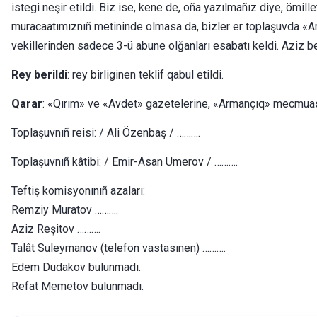
istegi neşir etildi. Biz ise, kene de, oña yazılmañız diye, ö
muracaatımıznıñ metininde olmasa da, bizler er toplaşuvda «A
vekillerinden sadece 3-ü abune olğanları esabatı keldi. Aziz b
Rey berildi
: rey birliginen teklif qabul etildi.
Qarar
: «Qırım» ve «Avdet» gazetelerine, «Armançıq» mecmuasına 
Toplaşuvnıñ reisi: / Ali Özenbaş / ……….
Toplaşuvnıñ kâtibi: / Emir-Asan Umerov / ……….
Teftiş komisyonınıñ azaları:
Remziy Muratov ……….
Aziz Reşitov ……….
Talât Suleymanov (telefon vastasınen) ……….
Edem Dudakov bulunmadı.
Refat Memetov bulunmadı.