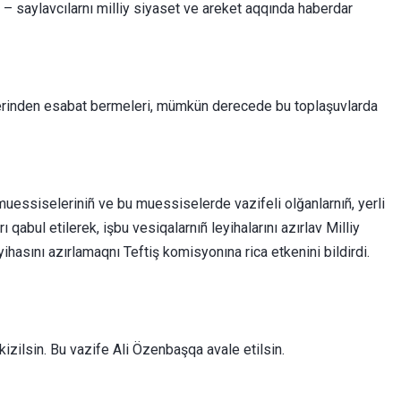
ı – saylavcılarnı milliy siyaset ve areket aqqında haberdar
yetlerinden esabat bermeleri, mümkün derecede bu toplaşuvlarda
 muessiseleriniñ ve bu muessiselerde vazifeli olğanlarnıñ, yerli
abul etilerek, işbu vesiqalarnıñ leyihalarını azırlav Milliy
ihasını azırlamaqnı Teftiş komisyonına rica etkenini bildirdi.
kizilsin. Bu vazife Ali Özenbaşqa avale etilsin.