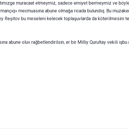
milletimizge muracaat etmeymiz, sadece emiyet bermeymiz ve böyle
rmançıq» mecmuasına abune olmağa ricada bulundıq. Bu muzakere e
ey Reşitov bu meseleni kelecek toplaşuvlarda da köterilmesini tek
abune oluv rağbetlendirilsin, er bir Milliy Qurultay vekili işbu n