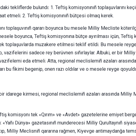
daki tekliflerde bulundı: 1. Teftiş komisyonınıñ toplaşuvlarını keç
caat etmeli. 2. Teftiş komisyonınıñ bütçesi olmaq kerek.
nı toplaşuvınıñ qararı boyunca bu mesele Milliy Mecliste köterilge
mesele boyunca, Teftiş komisyonına bütçe ayırılması içün, Teftiş k
ecek toplaşuvlarda muzakere etilmesi teklif etildi. Bu mesele reyge
 vazifelerini sadece rey berüvnen sıñırlaylar. Albuki, er bir Milliy
zifelerni eda etmeli. Atta, regional meclislerniñ azaları arasında
ları bu fikirni begenip, onen razı oldılar ve o mesele reyge qoyuld
e bir idarege kirmesi, regional meclislerniñ azaları arasında Milliy 
ftiş komisyonı tek «Qırım» ve «Avdet» gazetelerine emiyet bergen
: «Yañı Dünya» gazetasınıñ munderecesi Milliy Qurultaynıñ siyase
utıp, Milliy Meclisniñ qararına rağmen, Kiyevge antimaydanğa tems