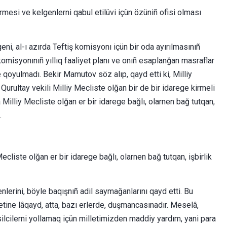
irmesi ve kelgenlerni qabul etilüvi içün özüniñ ofisi olması
ni, al-ı azırda Teftiş komisyonı içün bir oda ayırılmasınıñ
omisyonınıñ yıllıq faaliyet planı ve onıñ esaplanğan masraflar
 qoyulmadı. Bekir Mamutov söz alıp, qayd etti ki, Milliy
 Qurultay vekili Milliy Mecliste olğan bir de bir idarege kirmeli
 Milliy Mecliste olğan er bir idarege bağlı, olarnen bağ tutqan,
ı.
Mecliste olğan er bir idarege bağlı, olarnen bağ tutqan, işbirlik
lerini, böyle baqışnıñ adil saymağanlarını qayd etti. Bu
tine lâqayd, atta, bazı erlerde, duşmancasınadır. Meselâ,
ilcilerni yollamaq içün milletimizden maddiy yardım, yani para