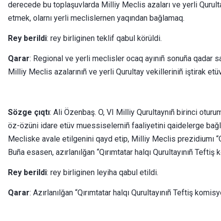
derecede bu toplaşuvlarda Milliy Meclis azaları ve yerli Qurult
etmek, olarnı yerli meclislernen yaqından bağlamaq.
Rey berildi
: rey birliginen teklif qabul körüldi.
Qarar
: Regional ve yerli meclisler ocaq ayınıñ sonuña qadar s
Milliy Meclis azalarınıñ ve yerli Qurultay vekilleriniñ iştirak etüv
Sözge çıqtı
: Ali Özenbaş. O, VI Milliy Qurultaynıñ birinci otu
öz-özüni idare etüv muessiselerniñ faaliyetini qaidelerge bağla
Mecliske avale etilgenini qayd etip, Milliy Meclis prezidiumı “
Buña esasen, azırlanılğan “Qırımtatar halqı Qurultayınıñ Teftiş
Rey berildi
: rey birliginen leyiha qabul etildi.
Qarar
: Azırlanılğan “Qırımtatar halqı Qurultayınıñ Teftiş komi