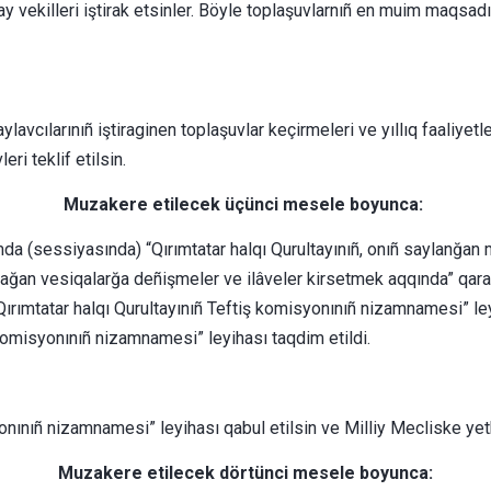
ay vekilleri iştirak etsinler. Böyle toplaşuvlarnıñ en muim maqsad
aylavcılarınıñ iştiraginen toplaşuvlar keçirmeleri ve yıllıq faali
leri teklif etilsin.
Muzakere etilecek üçünci mesele boyunca:
rumda (sessiyasında) “Qırımtatar halqı Qurultayınıñ, onıñ saylanğan
ğan vesiqalarğa deñişmeler ve ilâveler kirsetmek aqqında” qararı q
Qırımtatar halqı Qurultayınıñ Teftiş komisyonınıñ nizamnamesi” ley
 komisyonınıñ nizamnamesi” leyihası taqdim etildi.
syonınıñ nizamnamesi” leyihası qabul etilsin ve Milliy Mecliske yet
Muzakere etilecek dörtünci mesele boyunca: