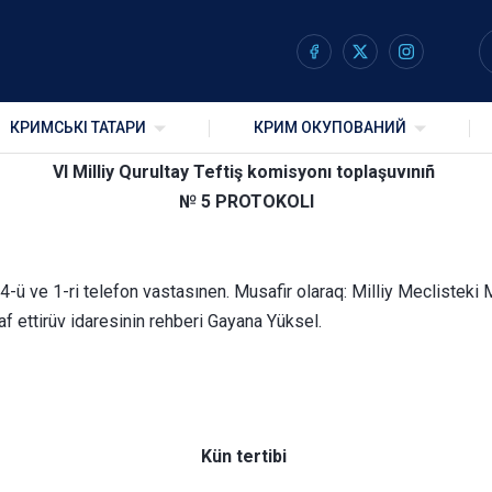
ş komisyonı toplaşuvınıñ №
КРИМСЬКІ ТАТАРИ
КРИМ ОКУПОВАНИЙ
VI Milliy Qurultay Teftiş komisyonı toplaşuvınıñ
№ 5 PROTOKOLI
n 4-ü ve 1-ri telefon vastasınen. Musafir olaraq: Milliy Meclisteki
af ettirüv idaresinin rehberi Gayana Yüksel.
Kün tertibi