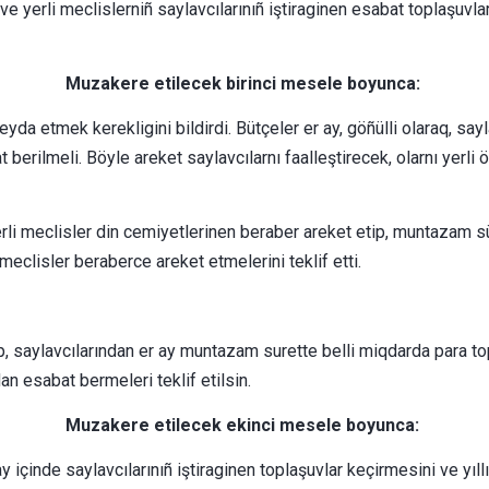
al ve yerli meclislerniñ saylavcılarınıñ iştiraginen esabat toplaşuv
Muzakere etilecek birinci mesele boyunca:
 peyda etmek kerekligini bildirdi. Bütçeler er ay, göñülli olaraq, 
berilmeli. Böyle areket saylavcılarnı faalleştirecek, olarnı yerl
rli meclisler din cemiyetlerinen beraber areket etip, muntazam s
 meclisler beraberce areket etmelerini teklif etti.
ip, saylavcılarından er ay muntazam surette belli miqdarda para t
dan esabat bermeleri teklif etilsin.
Muzakere etilecek ekinci mesele boyunca:
 ay içinde saylavcılarınıñ iştiraginen toplaşuvlar keçirmesini ve yı