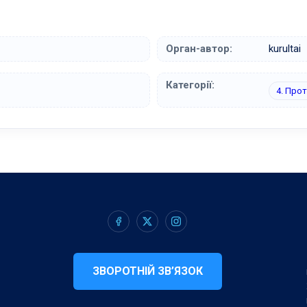
Орган-автор:
kurultai
Категорії:
4. Про
ЗВОРОТНІЙ ЗВ’ЯЗОК