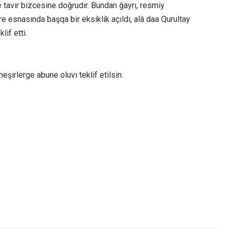
 tavır bizcesine doğrudır. Bundan ğayrı, resmiy
snasında başqa bir eksiklik açıldı, alâ daa Qurultay
lif etti.
eşirlerge abune oluvı teklif etilsin.