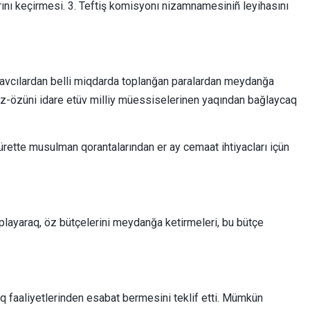
larını keçirmesi. 3. Teftiş komisyonı nizamnamesiniñ leyihasını
saylavcılardan belli miqdarda toplanğan paralardan meydanğa
i öz-özüni idare etüv milliy müessiselerinen yaqından bağlaycaq
ürette musulman qorantalarından er ay cemaat ihtiyacları içün
oplayaraq, öz bütçelerini meydanğa ketirmeleri, bu bütçe
llıq faaliyetlerinden esabat bermesini teklif etti. Mümkün