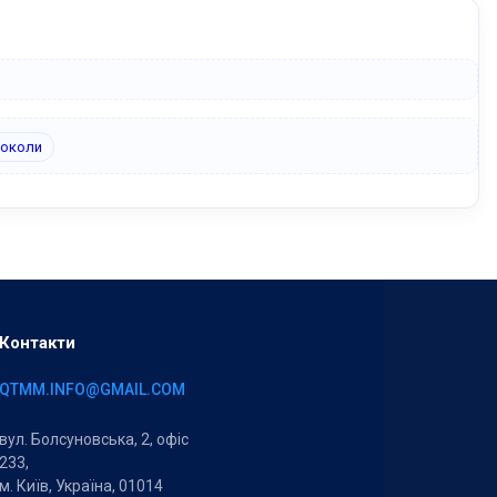
токоли
Контакти
QTMM.INFO@GMAIL.COM
вул. Болсуновська, 2, офіс
233,
м. Київ, Україна, 01014