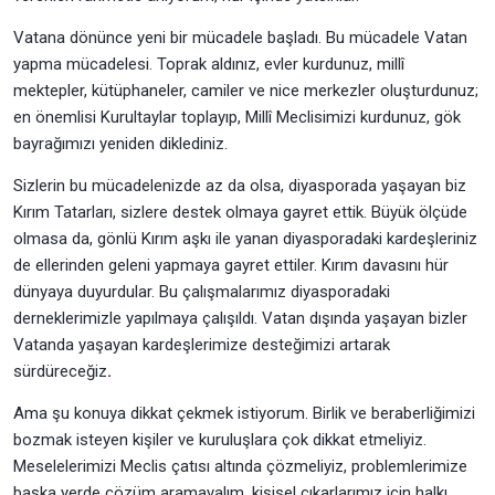
Vatana dönünce yeni bir mücadele başladı. Bu mücadele Vatan
yapma mücadelesi. Toprak aldınız, evler kurdunuz, millî
mektepler, kütüphaneler, camiler ve nice merkezler oluşturdunuz;
en önemlisi Kurultaylar toplayıp, Millî Meclisimizi kurdunuz, gök
bayrağımızı yeniden diklediniz.
Sizlerin bu mücadelenizde az da olsa, diyasporada yaşayan biz
Kırım Tatarları, sizlere destek olmaya gayret ettik. Büyük ölçüde
olmasa da, gönlü Kırım aşkı ile yanan diyasporadaki kardeşleriniz
de ellerinden geleni yapmaya gayret ettiler. Kırım davasını hür
dünyaya duyurdular. Bu çalışmalarımız diyasporadaki
derneklerimizle yapılmaya çalışıldı. Vatan dışında yaşayan bizler
Vatanda yaşayan kardeşlerimize desteğimizi artarak
sürdüreceğiz
.
Ama şu konuya dikkat çekmek istiyorum. Birlik ve beraberliğimizi
bozmak isteyen kişiler ve kuruluşlara çok dikkat etmeliyiz.
Meselelerimizi Meclis çatısı altında çözmeliyiz, problemlerimize
başka yerde çözüm aramayalım, kişisel çıkarlarımız için halkı