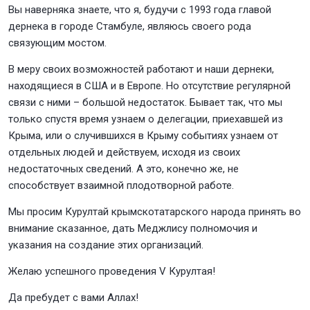
Вы наверняка знаете, что я, будучи с 1993 года главой
дернека в городе Стамбуле, являюсь своего рода
связующим мостом.
В меру своих возможностей работают и наши дернеки,
находящиеся в США и в Европе. Но отсутствие регулярной
связи с ними – большой недостаток. Бывает так, что мы
только спустя время узнаем о делегации, приехавшей из
Крыма, или о случившихся в Крыму событиях узнаем от
отдельных людей и действуем, исходя из своих
недостаточных сведений. А это, конечно же, не
способствует взаимной плодотворной работе.
Мы просим Курултай крымскотатарского народа принять во
внимание сказанное, дать Меджлису полномочия и
указания на создание этих организаций.
Желаю успешного проведения V Курултая!
Да пребудет с вами Аллах!