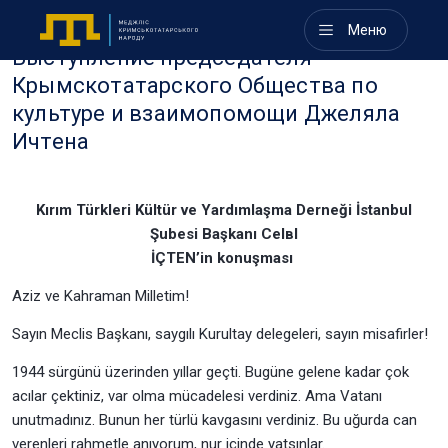
Меню
Выступление председателя
Крымскотатарского Общества по
культуре и взаимопомощи Джеляла
Ичтена
Kırım Türkleri Kültür ve Yardımlaşma Derneği İstanbul
Şubesi Başkanı Celвl
İÇTEN’in konuşması
Aziz ve Kahraman Milletim!
Sayın Meclis Başkanı, saygılı Kurultay delegeleri, sayın misafirler!
1944 sürgünü üzerinden yıllar geçti. Bugüne gelene kadar çok
acılar çektiniz, var olma mücadelesi verdiniz. Ama Vatanı
unutmadınız. Bunun her türlü kavgasını verdiniz. Bu uğurda can
verenleri rahmetle anıyorum, nur içinde yatsınlar.