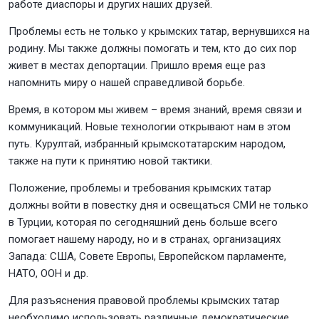
работе диаспоры и других наших друзей.
Проблемы есть не только у крымских татар, вернувшихся на
родину. Мы также должны помогать и тем, кто до сих пор
живет в местах депортации. Пришло время еще раз
напомнить миру о нашей справедливой борьбе.
Время, в котором мы живем – время знаний, время связи и
коммуникаций. Новые технологии открывают нам в этом
путь. Курултай, избранный крымскотатарским народом,
также на пути к принятию новой тактики.
Положение, проблемы и требования крымских татар
должны войти в повестку дня и освещаться СМИ не только
в Турции, которая по сегодняшний день больше всего
помогает нашему народу, но и в странах, организациях
Запада: США, Совете Европы, Европейском парламенте,
НАТО, ООН и др.
Для разъяснения правовой проблемы крымских татар
необходимо использовать различные демократические