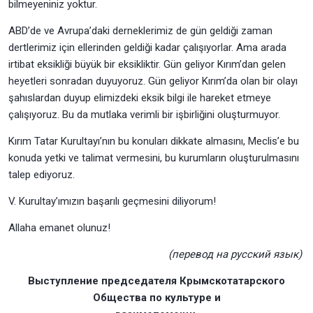
bilmeyeniniz yoktur.
ABD’de ve Avrupa’daki derneklerimiz de gün geldiği zaman
dertlerimiz için ellerinden geldiği kadar çalışıyorlar. Ama arada
irtibat eksikliği büyük bir eksikliktir. Gün geliyor Kırım’dan gelen
heyetleri sonradan duyuyoruz. Gün geliyor Kırım’da olan bir olayı
şahıslardan duyup elimizdeki eksik bilgi ile hareket etmeye
çalışıyoruz. Bu da mutlaka verimli bir işbirliğini oluşturmuyor.
Kırım Tatar Kurultayı’nın bu konuları dikkate almasını, Meclis’e bu
konuda yetki ve talimat vermesini, bu kurumların oluşturulmasını
talep ediyoruz.
V. Kurultay’ımızın başarılı geçmesini diliyorum!
Allaha emanet olunuz!
(перевод на русский язык)
Выступление председателя Крымскотатарского
Общества по культуре и