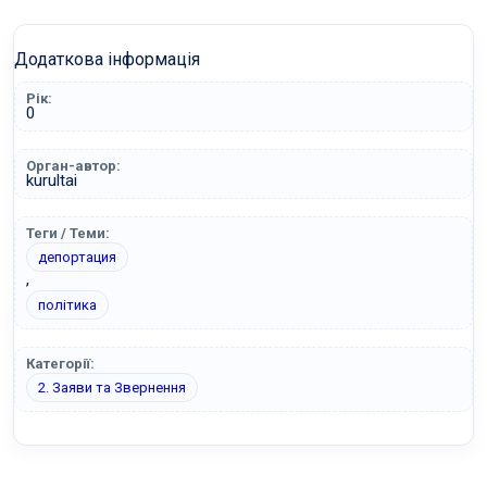
Додаткова інформація
Рік:
0
Орган-автор:
kurultai
Теги / Теми:
депортация
,
політика
Категорії:
2. Заяви та Звернення