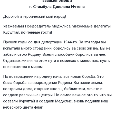
взаимопомощи
г. Стамбула Джеляла Ичтена
Дорогой и героический мой народ!
Уважаемый Председатель Меджлиса, уважаемые делегаты
Курултая, почтенные гости!
Прошли годы со дня депортации 1944-го. За эти годы вы
испытали много страданий, боролись за свою жизнь. Вы не
забыли свою Родину. Всеми способами боролись за неё.
Отдавших жизни на этом пути я поминаю с милостью, пусть
они покоятся с миром.
По возвращении на родину началась новая борьба. Это
была борьба за возрождение Родины. Вы взяли земли,
построили дома, открыли школы, библиотеки, мечети и
создали различные центры. Но самое важное это то, что вы
созвали Курултай и создали Меджлис, вновь подняли наш
небесного цвета флаг.