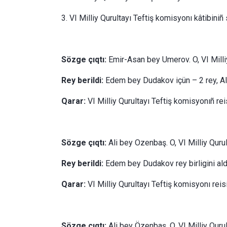
3. VI Milliy Qurultayı Teftiş komisyonı kâtibini
Sözge çıqtı:
Emir-Asan bey Umerov. O, VI Milli
Rey berildi:
Edem bey Dudakov içün – 2 rey, Al
Qarar:
VI Milliy Qurultayı Teftiş komisyonıñ re
Sözge çıqtı:
Ali bey Ozenbaş. O, VI Milliy Quru
Rey berildi:
Edem bey Dudakov rey birligini ald
Qarar:
VI Milliy Qurultayı Teftiş komisyonı rei
Sözge çıqtı:
Ali bey Özenbaş. O, VI Milliy Quru