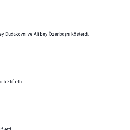
bey Dudakovnı ve Ali bey Özenbaşnı kösterdi.
teklif etti.
f etti.