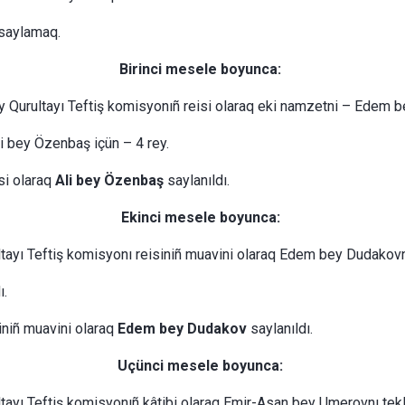
ñ saylamaq.
Birinci mesele boyunca:
y Qurultayı Teftiş komisyonıñ reisi olaraq eki namzetni – Edem 
i bey Özenbaş içün – 4 rey.
isi olaraq
Ali bey Özenbaş
saylanıldı.
Ekinci mesele boyunca:
ltayı Teftiş komisyonı reisiniñ muavini olaraq Edem bey Dudakovnı 
ı.
siniñ muavini olaraq
Edem bey Dudakov
saylanıldı.
Uçünci mesele boyunca:
ltayı Teftiş komisyonıñ kâtibi olaraq Emir-Asan bey Umerovnı tekli