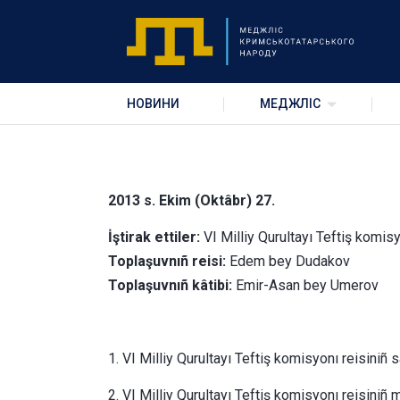
VI Milliy Qurultay
НОВИНИ
МЕДЖЛІС
2013 s. Ekim (Oktâbr) 27.
İştirak ettiler:
VI Milliy Qurultayı Teftiş komi
Toplaşuvnıñ reisi:
Edem bey Dudakov
Toplaşuvnıñ kâtibi:
Emir-Asan bey Umerov
1. VI Milliy Qurultayı Teftiş komisyonı reisiniñ
2. VI Milliy Qurultayı Teftiş komisyonı reisiniñ