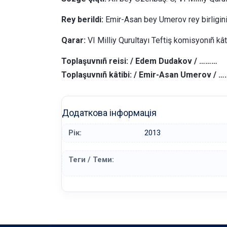
Rey berildi:
Emir-Asan bey Umerov rey birligini
Qarar:
VI Milliy Qurultayı Teftiş komisyonıñ kâ
Toplaşuvnıñ reisi: / Edem Dudakov / ………
Toplaşuvnıñ kâtibi: / Emir-Asan Umerov / 
Додаткова інформація
Рік:
2013
Теги / Теми: