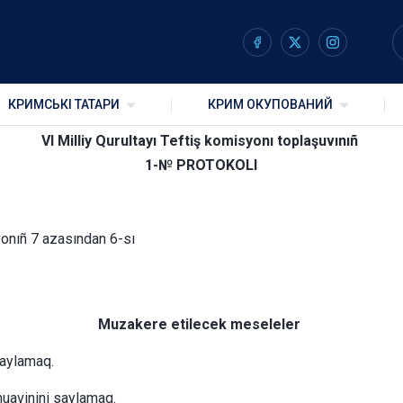
ı Teftiş komisyonı toplaşu
КРИМСЬКІ ТАТАРИ
КРИМ ОКУПОВАНИЙ
VI Milliy Qurultayı Teftiş komisyonı toplaşuvınıñ
1-№ PROTOKOLI
syonıñ 7 azasından 6-sı
Muzakere etilecek meseleler
 saylamaq.
 muavinini saylamaq.