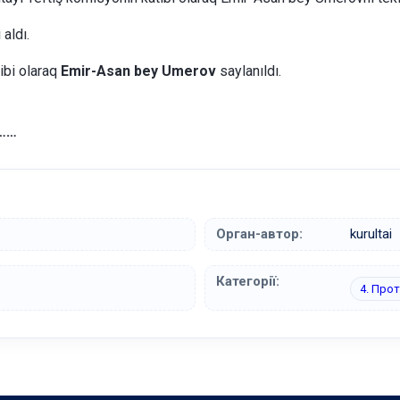
 aldı.
tibi olaraq
Emir-Asan bey Umerov
saylanıldı.
………
Орган-автор:
kurultai
Категорії:
4. Про